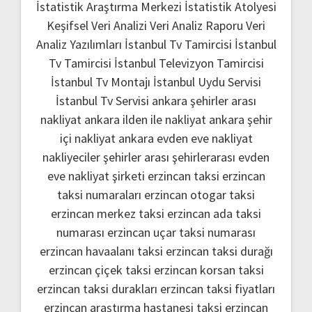
İstatistik Araştırma Merkezi
İstatistik Atolyesi
Keşifsel Veri Analizi
Veri Analiz Raporu
Veri
Analiz Yazılımları
İstanbul Tv Tamircisi
İstanbul
Tv Tamircisi
İstanbul Televizyon Tamircisi
İstanbul Tv Montajı
İstanbul Uydu Servisi
İstanbul Tv Servisi
ankara şehirler arası
nakliyat
ankara ilden ile nakliyat
ankara şehir
içi nakliyat
ankara evden eve nakliyat
nakliyeciler şehirler arası
şehirlerarası evden
eve nakliyat şirketi
erzincan taksi
erzincan
taksi numaraları
erzincan otogar taksi
erzincan merkez taksi
erzincan ada taksi
numarası
erzincan uçar taksi numarası
erzincan havaalanı taksi
erzincan taksi durağı
erzincan çiçek taksi
erzincan korsan taksi
erzincan taksi durakları
erzincan taksi fiyatları
erzincan araştırma hastanesi taksi
erzincan