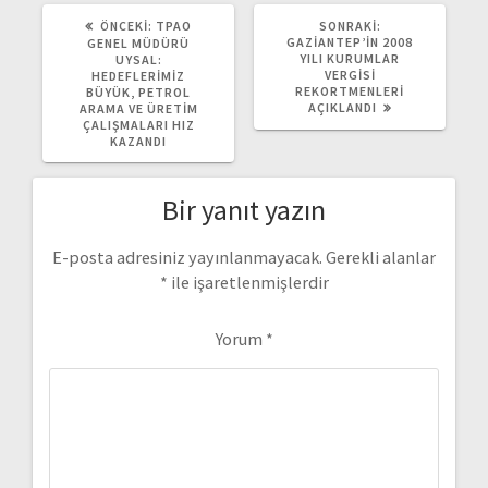
ÖNCEKI
SONRAKI
ÖNCEKI:
TPAO
SONRAKI:
YAZI:
YAZI:
GAZIANTEP’IN 2008
GENEL MÜDÜRÜ
YILI KURUMLAR
UYSAL:
VERGISI
HEDEFLERIMIZ
REKORTMENLERI
BÜYÜK, PETROL
AÇIKLANDI
ARAMA VE ÜRETIM
ÇALIŞMALARI HIZ
KAZANDI
Bir yanıt yazın
E-posta adresiniz yayınlanmayacak.
Gerekli alanlar
*
ile işaretlenmişlerdir
Yorum
*