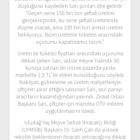
düştüğünü kaydeden Sarı şunları dile getirdi:
“Geçen sene 150 bin ton şeftali üretimi
gerçekleştirdik, bu sene şeftali üretiminde
düşme olacak, ama 100 bin ton armut üretimi
bekliyoruz. Bizim üretimle tüketim arasındaki
uçurumu kapatmamız lazım.”
Üretici ile tüketici fiyatları arasındaki uçuruma
dikkat çeken Sarı, sebze meyve halinde 50
kuruşa satılan bir ürüne pazarda ya da
markette 1,5 TL’lik etiket konulduğunu söyledi.
Nakliyat, gübreleme ve üretim maliyetleriyle
çiftçinin zarar ettiğini savunan Sarı, asıl parayı
aracıların kazandığından yakındı. Ziraat Odası
Başkanı Sarı, çiftçiler için mazotta ÖTV indirimi
uygulanmasını istedi.
Uludağ Yaş Meyve Sebze İhracatçı Birliği
(UYMSİB) Başkanı Dr. Salih Çalı da yüksek
rekolte beklentisinin ihracatı artıracağına dikkat