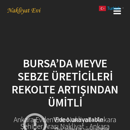
Skip
Turkish
to
▼
content
BURSA’DA MEYVE
SEBZE ÜRETICILERI
REKOLTE ARTIŞINDAN
ÜMITLI
Ankara Evden Eve Nakliyat - Ankara
Şehirler Arası Nakliyat - Ankara