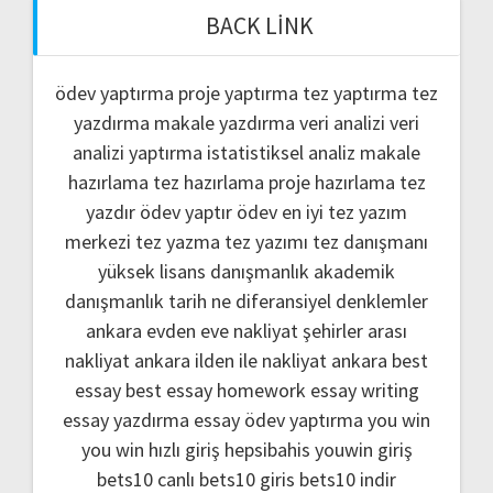
BACK LINK
ödev yaptırma
proje yaptırma
tez yaptırma
tez
yazdırma
makale yazdırma
veri analizi
veri
analizi yaptırma
istatistiksel analiz
makale
hazırlama
tez hazırlama
proje hazırlama
tez
yazdır
ödev yaptır
ödev
en iyi tez yazım
merkezi
tez yazma
tez yazımı
tez danışmanı
yüksek lisans danışmanlık
akademik
danışmanlık
tarih ne
diferansiyel denklemler
ankara evden eve nakliyat
şehirler arası
nakliyat ankara
ilden ile nakliyat ankara
best
essay
best essay homework
essay writing
essay yazdırma
essay ödev yaptırma
you win
you win hızlı giriş
hepsibahis youwin giriş
bets10 canlı
bets10 giris
bets10 indir