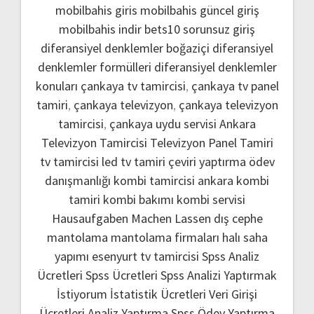
mobilbahis giris
mobilbahis güncel giriş
mobilbahis indir
bets10 sorunsuz giriş
diferansiyel denklemler boğaziçi
diferansiyel
denklemler formülleri
diferansiyel denklemler
konuları
çankaya tv tamircisi
,
çankaya tv panel
tamiri
,
çankaya televizyon
,
çankaya televizyon
tamircisi
,
çankaya uydu servisi
Ankara
Televizyon Tamircisi
Televizyon Panel Tamiri
tv tamircisi
led tv tamiri
çeviri yaptırma
ödev
danışmanlığı
kombi tamircisi ankara
kombi
tamiri
kombi bakımı
kombi servisi
Hausaufgaben Machen Lassen
dış cephe
mantolama
mantolama firmaları
halı saha
yapımı
esenyurt tv tamircisi
Spss Analiz
Ücretleri
Spss Ücretleri
Spss Analizi Yaptırmak
İstiyorum
İstatistik Ücretleri
Veri Girişi
Ücretleri
Analiz Yaptırma
Spss Ödev Yaptırma