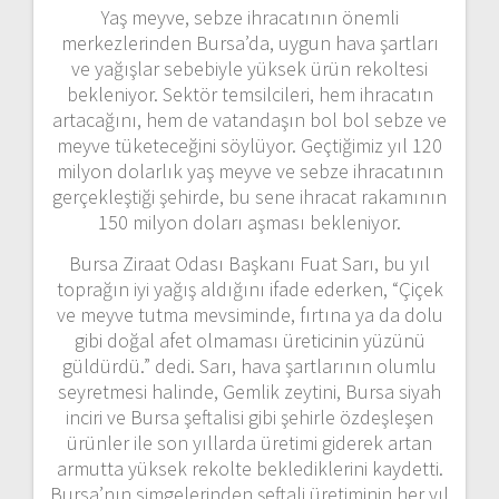
Yaş meyve, sebze ihracatının önemli
merkezlerinden Bursa’da, uygun hava şartları
ve yağışlar sebebiyle yüksek ürün rekoltesi
bekleniyor. Sektör temsilcileri, hem ihracatın
artacağını, hem de vatandaşın bol bol sebze ve
meyve tüketeceğini söylüyor. Geçtiğimiz yıl 120
milyon dolarlık yaş meyve ve sebze ihracatının
gerçekleştiği şehirde, bu sene ihracat rakamının
150 milyon doları aşması bekleniyor.
Bursa Ziraat Odası Başkanı Fuat Sarı, bu yıl
toprağın iyi yağış aldığını ifade ederken, “Çiçek
ve meyve tutma mevsiminde, fırtına ya da dolu
gibi doğal afet olmaması üreticinin yüzünü
güldürdü.” dedi. Sarı, hava şartlarının olumlu
seyretmesi halinde, Gemlik zeytini, Bursa siyah
inciri ve Bursa şeftalisi gibi şehirle özdeşleşen
ürünler ile son yıllarda üretimi giderek artan
armutta yüksek rekolte beklediklerini kaydetti.
Bursa’nın simgelerinden şeftali üretiminin her yıl