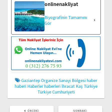
onlinenakliyat
Biyografinin Tamamını
Gör
Gaziantep Organize Sanayi Bölgesi
haber
haberi
Haberler
haberleri
İhracat
Kaş
Türkiye
Türkiye Cumhuriyeti
ÖNCEKI
SONRAKI
ÖNCEKI:
SONRAKI: