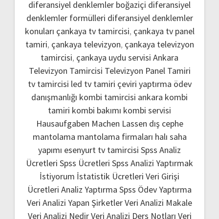
diferansiyel denklemler boğaziçi
diferansiyel
denklemler formülleri
diferansiyel denklemler
konuları
çankaya tv tamircisi
,
çankaya tv panel
tamiri
,
çankaya televizyon
,
çankaya televizyon
tamircisi
,
çankaya uydu servisi
Ankara
Televizyon Tamircisi
Televizyon Panel Tamiri
tv tamircisi
led tv tamiri
çeviri yaptırma
ödev
danışmanlığı
kombi tamircisi ankara
kombi
tamiri
kombi bakımı
kombi servisi
Hausaufgaben Machen Lassen
dış cephe
mantolama
mantolama firmaları
halı saha
yapımı
esenyurt tv tamircisi
Spss Analiz
Ücretleri
Spss Ücretleri
Spss Analizi Yaptırmak
İstiyorum
İstatistik Ücretleri
Veri Girişi
Ücretleri
Analiz Yaptırma
Spss Ödev Yaptırma
Veri Analizi Yapan Şirketler
Veri Analizi Makale
Veri Analizi Nedir
Veri Analizi Ders Notları
Veri