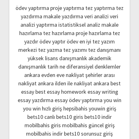
ödev yaptırma
proje yaptırma
tez yaptırma
tez
yazdırma
makale yazdırma
veri analizi
veri
analizi yaptırma
istatistiksel analiz
makale
hazırlama
tez hazırlama
proje hazırlama
tez
yazdır
ödev yaptır
ödev
en iyi tez yazım
merkezi
tez yazma
tez yazımı
tez danışmanı
yüksek lisans danışmanlık
akademik
danışmanlık
tarih ne
diferansiyel denklemler
ankara evden eve nakliyat
şehirler arası
nakliyat ankara
ilden ile nakliyat ankara
best
essay
best essay homework
essay writing
essay yazdırma
essay ödev yaptırma
you win
you win hızlı giriş
hepsibahis youwin giriş
bets10 canlı
bets10 giris
bets10 indir
mobilbahis giris
mobilbahis güncel giriş
mobilbahis indir
bets10 sorunsuz giriş