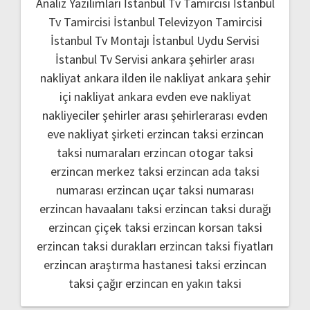
Analiz Yazılımları
İstanbul Tv Tamircisi
İstanbul
Tv Tamircisi
İstanbul Televizyon Tamircisi
İstanbul Tv Montajı
İstanbul Uydu Servisi
İstanbul Tv Servisi
ankara şehirler arası
nakliyat
ankara ilden ile nakliyat
ankara şehir
içi nakliyat
ankara evden eve nakliyat
nakliyeciler şehirler arası
şehirlerarası evden
eve nakliyat şirketi
erzincan taksi
erzincan
taksi numaraları
erzincan otogar taksi
erzincan merkez taksi
erzincan ada taksi
numarası
erzincan uçar taksi numarası
erzincan havaalanı taksi
erzincan taksi durağı
erzincan çiçek taksi
erzincan korsan taksi
erzincan taksi durakları
erzincan taksi fiyatları
erzincan araştırma hastanesi taksi
erzincan
taksi çağır
erzincan en yakın taksi