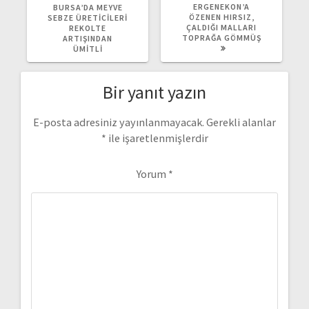
YAZI:
YAZI:
ERGENEKON’A
BURSA’DA MEYVE
ÖZENEN HIRSIZ,
SEBZE ÜRETICILERI
ÇALDIĞI MALLARI
REKOLTE
TOPRAĞA GÖMMÜŞ
ARTIŞINDAN
ÜMITLI
Bir yanıt yazın
E-posta adresiniz yayınlanmayacak.
Gerekli alanlar
*
ile işaretlenmişlerdir
Yorum
*