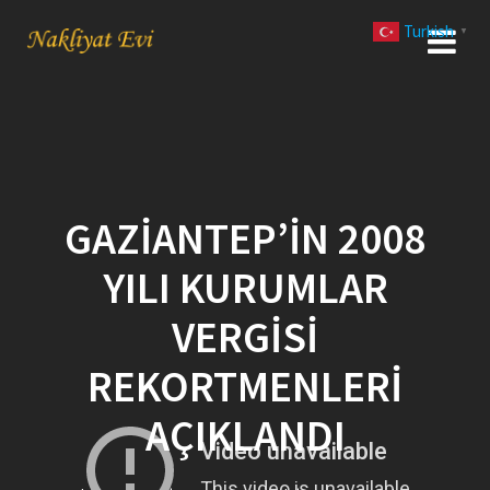
Skip
Turkish
to
▼
content
GAZIANTEP’IN 2008
YILI KURUMLAR
VERGISI
REKORTMENLERI
AÇIKLANDI