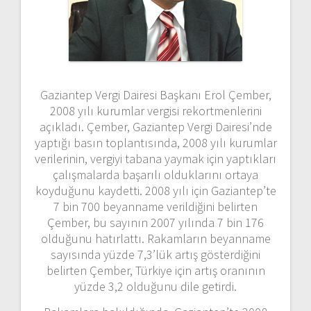
Gaziantep Vergi Dairesi Başkanı Erol Çember,
2008 yılı kurumlar vergisi rekortmenlerini
açıkladı. Çember, Gaziantep Vergi Dairesi’nde
yaptığı basın toplantısında, 2008 yılı kurumlar
verilerinin, vergiyi tabana yaymak için yaptıkları
çalışmalarda başarılı olduklarını ortaya
koyduğunu kaydetti. 2008 yılı için Gaziantep’te
7 bin 700 beyanname verildiğini belirten
Çember, bu sayının 2007 yılında 7 bin 176
olduğunu hatırlattı. Rakamların beyanname
sayısında yüzde 7,3’lük artış gösterdiğini
belirten Çember, Türkiye için artış oranının
yüzde 3,2 olduğunu dile getirdi.