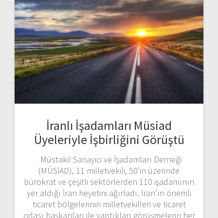
İranlı İşadamları Müsiad
Üyeleriyle İşbirliğini Görüştü
Müstakil Sanayici ve İşadamları Derneği
(MÜSİAD), 11 milletvekili, 50’in üzerinde
bürokrat ve çeşitli sektörlerden 110 işadamının
yer aldığı İran heyetini ağırladı. İran’ın önemli
ticaret bölgelerinin milletvekilleri ve ticaret
odası başkanları ile yaptıkları görüşmelerin her