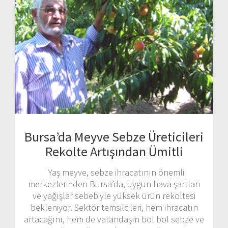
Bursa’da Meyve Sebze Üreticileri
Rekolte Artışından Ümitli
Yaş meyve, sebze ihracatının önemli
merkezlerinden Bursa’da, uygun hava şartları
ve yağışlar sebebiyle yüksek ürün rekoltesi
bekleniyor. Sektör temsilcileri, hem ihracatın
artacağını, hem de vatandaşın bol bol sebze ve