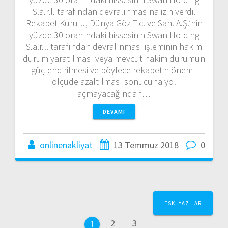
S.a.r.l. tarafından devralınmasına izin verdi.
Rekabet Kurulu, Dünya Göz Tic. ve San. A.Ş.’nin
yüzde 30 oranındaki hissesinin Swan Holding
S.a.r.l. tarafından devralınması işleminin hakim
durum yaratılması veya mevcut hakim durumun
güçlendirilmesi ve böylece rekabetin önemli
ölçüde azaltılması sonucuna yol
açmayacağından…
DEVAMI
onlinenakliyat
13 Temmuz 2018
0
Yazı
ESKI YAZILAR
dolaşımı
Sayfa
Sayfa
2
3
Sayfa
1