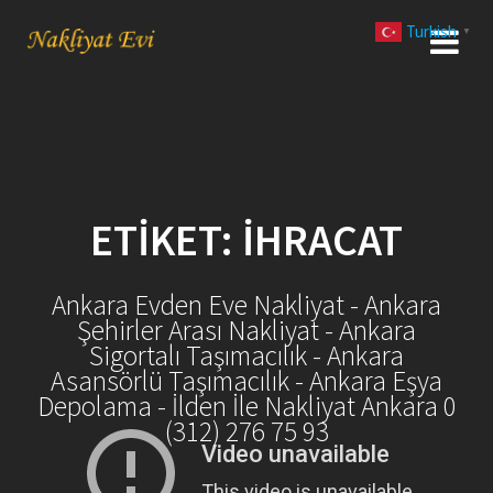
Skip
Turkish
to
▼
content
ETIKET:
İHRACAT
Ankara Evden Eve Nakliyat - Ankara
Şehirler Arası Nakliyat - Ankara
Sigortalı Taşımacılık - Ankara
Asansörlü Taşımacılık - Ankara Eşya
Depolama - İlden İle Nakliyat Ankara 0
(312) 276 75 93