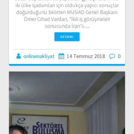
iki ülke işadamları için oldukça yapıcı sonuçlar
doğurduğunu belirten MÜSİAD Genel Başkanı
Ömer Cihad Vardan, “İkili iş görüşmeleri
sonucunda İran’lı…
DEVAMI
onlinenakliyat
14 Temmuz 2018
0