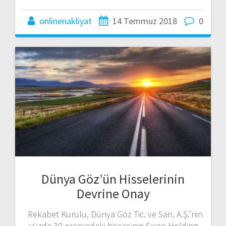
onlinenakliyat
14 Temmuz 2018
0
Dünya Göz’ün Hisselerinin
Devrine Onay
Rekabet Kurulu, Dünya Göz Tic. ve San. A.Ş.’nin
yüzde 30 oranındaki hissesinin Swan Holding