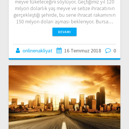
meyve tüketeceğini söylüyor. Geçtiğimiz yıl 120
milyon dolarlık yaş meyve ve sebze ihracatının
gerçekleştiği şehirde, bu sene ihracat rakamının
150 milyon doları aşması bekleniyor. Bursa…
DEVAMI
onlinenakliyat
16 Temmuz 2018
0