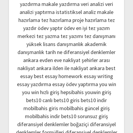
yazdırma
makale yazdırma
veri analizi
veri
analizi yaptırma
istatistiksel analiz
makale
hazırlama
tez hazırlama
proje hazırlama
tez
yazdır
ödev yaptır
ödev
en iyi tez yazım
merkezi
tez yazma
tez yazımı
tez danışmanı
yüksek lisans danışmanlık
akademik
danışmanlık
tarih ne
diferansiyel denklemler
ankara evden eve nakliyat
şehirler arası
nakliyat ankara
ilden ile nakliyat ankara
best
essay
best essay homework
essay writing
essay yazdırma
essay ödev yaptırma
you win
you win hızlı giriş
hepsibahis youwin giriş
bets10 canlı
bets10 giris
bets10 indir
mobilbahis giris
mobilbahis güncel giriş
mobilbahis indir
bets10 sorunsuz giriş
diferansiyel denklemler boğaziçi
diferansiyel
denklemler formülleri
diferansiyel denklemler