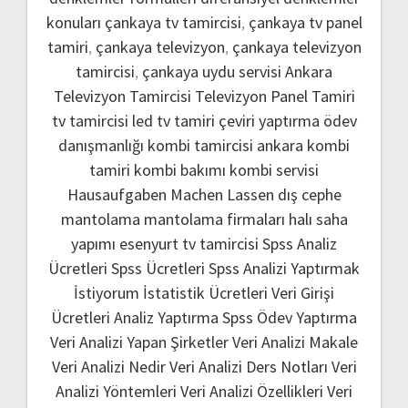
konuları
çankaya tv tamircisi
,
çankaya tv panel
tamiri
,
çankaya televizyon
,
çankaya televizyon
tamircisi
,
çankaya uydu servisi
Ankara
Televizyon Tamircisi
Televizyon Panel Tamiri
tv tamircisi
led tv tamiri
çeviri yaptırma
ödev
danışmanlığı
kombi tamircisi ankara
kombi
tamiri
kombi bakımı
kombi servisi
Hausaufgaben Machen Lassen
dış cephe
mantolama
mantolama firmaları
halı saha
yapımı
esenyurt tv tamircisi
Spss Analiz
Ücretleri
Spss Ücretleri
Spss Analizi Yaptırmak
İstiyorum
İstatistik Ücretleri
Veri Girişi
Ücretleri
Analiz Yaptırma
Spss Ödev Yaptırma
Veri Analizi Yapan Şirketler
Veri Analizi Makale
Veri Analizi Nedir
Veri Analizi Ders Notları
Veri
Analizi Yöntemleri
Veri Analizi Özellikleri
Veri