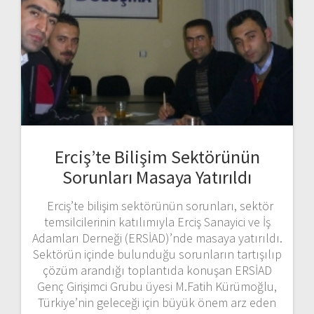
Erciş’te Bilişim Sektörünün
Sorunları Masaya Yatırıldı
Erciş’te bilişim sektörünün sorunları, sektör
temsilcilerinin katılımıyla Erciş Sanayici ve İş
Adamları Derneği (ERSİAD)’nde masaya yatırıldı.
Sektörün içinde bulunduğu sorunların tartışılıp
çözüm arandığı toplantıda konuşan ERSİAD
Genç Girişimci Grubu üyesi M.Fatih Kürümoğlu,
Türkiye’nin geleceği için büyük önem arz eden