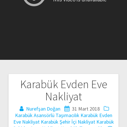
Karabük Evden Eve
Yazı
Nakliyat
gezinmesi
Nurefşan Doğan
31 Mart 2018
Karabük Asansörlü Taşımacılık
Karabük Evden
Eve Nakliyat
Karabük Şehir İçi Nakliyat
Karabük