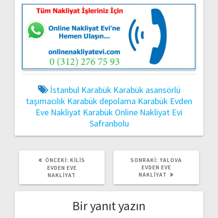
İstanbul
Karabük
Karabük asansörlü
taşımacılık
Karabük depolama
Karabük Evden
Eve Nakliyat
Karabük Online Nakliyat Evi
Safranbolu
ÖNCEKI
SONRAKI
ÖNCEKI:
KILIS
SONRAKI:
YALOVA
YAZI:
YAZI:
EVDEN EVE
EVDEN EVE
NAKLIYAT
NAKLIYAT
Bir yanıt yazın