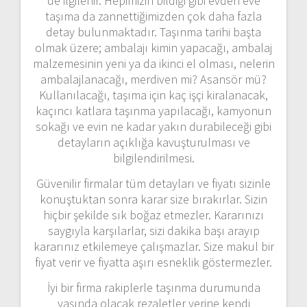
de ilgilenir. Hepimizin bildiği gibi evden eve
taşıma da zannettiğimizden çok daha fazla
detay bulunmaktadır. Taşınma tarihi başta
olmak üzere; ambalajı kimin yapacağı, ambalaj
malzemesinin yeni ya da ikinci el olması, nelerin
ambalajlanacağı, merdiven mi? Asansör mü?
Kullanılacağı, taşıma için kaç işçi kiralanacak,
kaçıncı katlara taşınma yapılacağı, kamyonun
sokağı ve evin ne kadar yakın durabileceği gibi
detayların açıklığa kavuşturulması ve
bilgilendirilmesi.
Güvenilir firmalar tüm detayları ve fiyatı sizinle
konuştuktan sonra karar size bırakırlar. Sizin
hiçbir şekilde sık boğaz etmezler. Kararınızı
saygıyla karşılarlar, sizi dakika başı arayıp
kararınız etkilemeye çalışmazlar. Size makul bir
fiyat verir ve fiyatta aşırı esneklik göstermezler.
İyi bir firma rakiplerle taşınma durumunda
yaşında olacak rezaletler yerine kendi