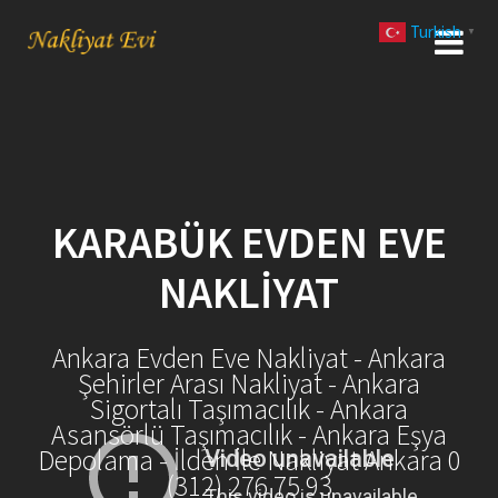
Skip
Turkish
to
▼
content
KARABÜK EVDEN EVE
NAKLIYAT
Ankara Evden Eve Nakliyat - Ankara
Şehirler Arası Nakliyat - Ankara
Sigortalı Taşımacılık - Ankara
Asansörlü Taşımacılık - Ankara Eşya
Depolama - İlden İle Nakliyat Ankara 0
(312) 276 75 93