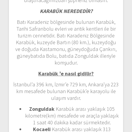
ulaştıracağımızdan şüpheniz olmasın.
KARABÜK NEREDEDİR?
Batı Karadeniz bölgesinde bulunan Karabük,
Tarihi Safranbolu evleri ve antik kentleri ile bir
turizm cennetidir. Batı Karadeniz Bölgesinde
Karabük, kuzeyde Bartın (80 km.), kuzeydoğu
ve doğuda Kastamonu, güneydoğuda Çankırı,
güneybatıda Bolu, batıda Zonguldak illeriyle
komşudur.
Karabük ’e nasıl gidilir?
İstanbul’a 396 km, İzmir’e 729 km, Ankara’ya 223
km mesafede bulunan Karabük’e karayolu ile
ulaşım vardır.
Zonguldak
Karabük arası yaklaşık 105
kilometre(km) mesafede ve araçla yaklaşık
1 saat 40 dakika kadar sürmektedir.
Kocaeli
Karabük arası yaklaşık 313