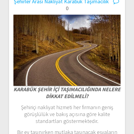
Şehirler Arası Nakliyat
Karabük Taşımacılık
0
KARABÜK ŞEHİR İÇİ TAŞIMACILIĞINDA NELERE
DİKKAT EDİLMELİ?
Şehiriçi nakliyat hizmeti her firmanın geniş
görüşlülük ve bakış açısına göre kalite
standartları göstermektedir.
Bir ev taşınırken mutlaka taşınacak eşyaların