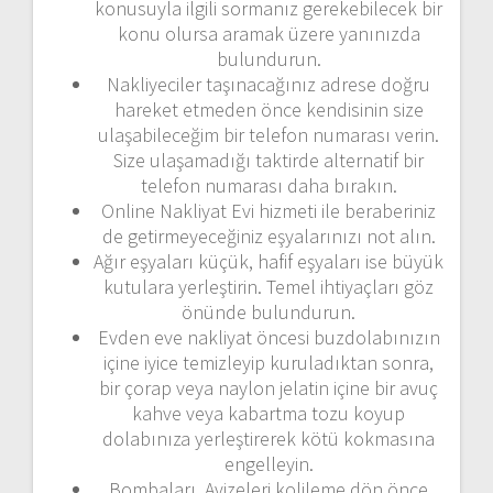
konusuyla ilgili sormanız gerekebilecek bir
konu olursa aramak üzere yanınızda
bulundurun.
Nakliyeciler taşınacağınız adrese doğru
hareket etmeden önce kendisinin size
ulaşabileceğim bir telefon numarası verin.
Size ulaşamadığı taktirde alternatif bir
telefon numarası daha bırakın.
Online Nakliyat Evi hizmeti ile beraberiniz
de getirmeyeceğiniz eşyalarınızı not alın.
Ağır eşyaları küçük, hafif eşyaları ise büyük
kutulara yerleştirin. Temel ihtiyaçları göz
önünde bulundurun.
Evden eve nakliyat öncesi buzdolabınızın
içine iyice temizleyip kuruladıktan sonra,
bir çorap veya naylon jelatin içine bir avuç
kahve veya kabartma tozu koyup
dolabınıza yerleştirerek kötü kokmasına
engelleyin.
Bombaları, Avizeleri kolileme dön önce