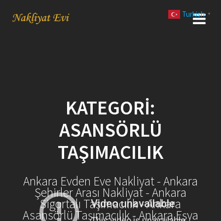
Skip
Turkish
to
▼
content
KATEGORI:
ASANSÖRLÜ
TAŞIMACILIK
Ankara Evden Eve Nakliyat - Ankara
Şehirler Arası Nakliyat - Ankara
Sigortalı Taşımacılık - Ankara
Asansörlü Taşımacılık - Ankara Eşya