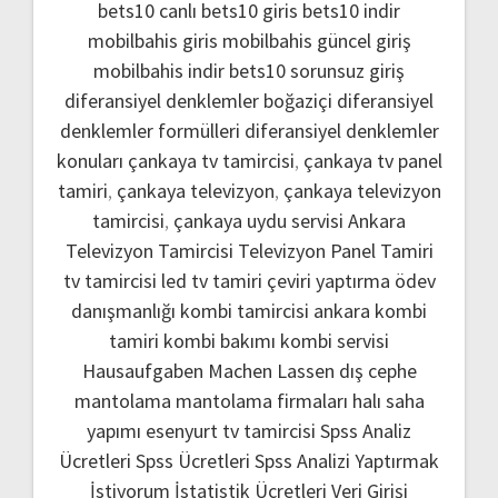
bets10 canlı
bets10 giris
bets10 indir
mobilbahis giris
mobilbahis güncel giriş
mobilbahis indir
bets10 sorunsuz giriş
diferansiyel denklemler boğaziçi
diferansiyel
denklemler formülleri
diferansiyel denklemler
konuları
çankaya tv tamircisi
,
çankaya tv panel
tamiri
,
çankaya televizyon
,
çankaya televizyon
tamircisi
,
çankaya uydu servisi
Ankara
Televizyon Tamircisi
Televizyon Panel Tamiri
tv tamircisi
led tv tamiri
çeviri yaptırma
ödev
danışmanlığı
kombi tamircisi ankara
kombi
tamiri
kombi bakımı
kombi servisi
Hausaufgaben Machen Lassen
dış cephe
mantolama
mantolama firmaları
halı saha
yapımı
esenyurt tv tamircisi
Spss Analiz
Ücretleri
Spss Ücretleri
Spss Analizi Yaptırmak
İstiyorum
İstatistik Ücretleri
Veri Girişi