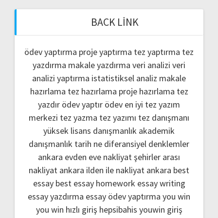
BACK LINK
ödev yaptırma
proje yaptırma
tez yaptırma
tez
yazdırma
makale yazdırma
veri analizi
veri
analizi yaptırma
istatistiksel analiz
makale
hazırlama
tez hazırlama
proje hazırlama
tez
yazdır
ödev yaptır
ödev
en iyi tez yazım
merkezi
tez yazma
tez yazımı
tez danışmanı
yüksek lisans danışmanlık
akademik
danışmanlık
tarih ne
diferansiyel denklemler
ankara evden eve nakliyat
şehirler arası
nakliyat ankara
ilden ile nakliyat ankara
best
essay
best essay homework
essay writing
essay yazdırma
essay ödev yaptırma
you win
you win hızlı giriş
hepsibahis youwin giriş