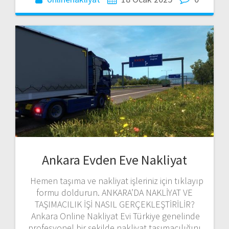
Ankara Evden Eve Nakliyat
Hemen taşıma ve nakliyat işleriniz için tıklayıp
formu doldurun. ANKARA’DA NAKLİYAT VE
TAŞIMACILIK İŞİ NASIL GERÇEKLEŞTİRİLİR?
Ankara Online Nakliyat Evi Türkiye genelinde
profesyonel bir şekilde nakliyat taşımacılığını