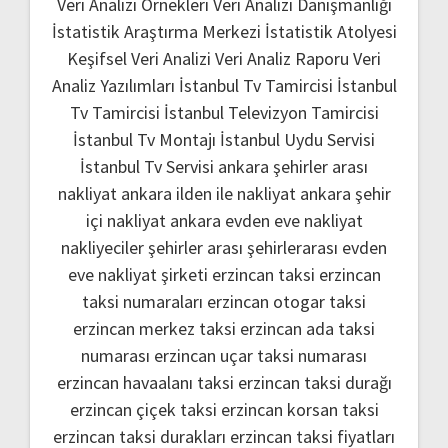
Veri Analizi Örnekleri
Veri Analizi Danışmanlığı
İstatistik Araştırma Merkezi
İstatistik Atolyesi
Keşifsel Veri Analizi
Veri Analiz Raporu
Veri
Analiz Yazılımları
İstanbul Tv Tamircisi
İstanbul
Tv Tamircisi
İstanbul Televizyon Tamircisi
İstanbul Tv Montajı
İstanbul Uydu Servisi
İstanbul Tv Servisi
ankara şehirler arası
nakliyat
ankara ilden ile nakliyat
ankara şehir
içi nakliyat
ankara evden eve nakliyat
nakliyeciler şehirler arası
şehirlerarası evden
eve nakliyat şirketi
erzincan taksi
erzincan
taksi numaraları
erzincan otogar taksi
erzincan merkez taksi
erzincan ada taksi
numarası
erzincan uçar taksi numarası
erzincan havaalanı taksi
erzincan taksi durağı
erzincan çiçek taksi
erzincan korsan taksi
erzincan taksi durakları
erzincan taksi fiyatları