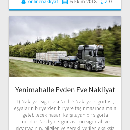
onlinenakliyat
6 Ekim 2018
0
Yenimahalle Evden Eve Nakliyat
1) Nakliyat Sigortası Nedir? Nakliyat sigortası;
eşyaların bir yerden bir yere taşınmasında mala
gelebilecek hasarı karşılayan bir sigorta
türüdür. Nakliyat sigortası için sigortalı ve
sigortacının, bilgileri ve gerekli verileri eksiksiz