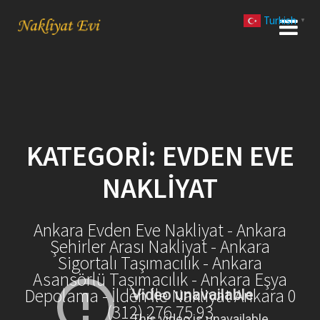
Skip
Turkish
to
▼
content
KATEGORI:
EVDEN EVE
NAKLIYAT
Ankara Evden Eve Nakliyat - Ankara
Şehirler Arası Nakliyat - Ankara
Sigortalı Taşımacılık - Ankara
Asansörlü Taşımacılık - Ankara Eşya
Depolama - İlden İle Nakliyat Ankara 0
(312) 276 75 93