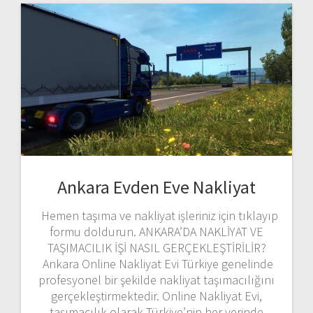
Ankara Evden Eve Nakliyat
Hemen taşıma ve nakliyat işleriniz için tıklayıp
formu doldurun. ANKARA’DA NAKLİYAT VE
TAŞIMACILIK İŞİ NASIL GERÇEKLEŞTİRİLİR?
Ankara Online Nakliyat Evi Türkiye genelinde
profesyonel bir şekilde nakliyat taşımacılığını
gerçekleştirmektedir. Online Nakliyat Evi,
taşımacılık olarak Türkiye’nin her yerinde