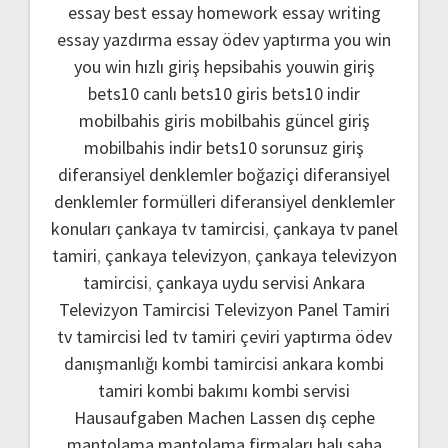
essay
best essay homework
essay writing
essay yazdırma
essay ödev yaptırma
you win
you win hızlı giriş
hepsibahis youwin giriş
bets10 canlı
bets10 giris
bets10 indir
mobilbahis giris
mobilbahis güncel giriş
mobilbahis indir
bets10 sorunsuz giriş
diferansiyel denklemler boğaziçi
diferansiyel
denklemler formülleri
diferansiyel denklemler
konuları
çankaya tv tamircisi
,
çankaya tv panel
tamiri
,
çankaya televizyon
,
çankaya televizyon
tamircisi
,
çankaya uydu servisi
Ankara
Televizyon Tamircisi
Televizyon Panel Tamiri
tv tamircisi
led tv tamiri
çeviri yaptırma
ödev
danışmanlığı
kombi tamircisi ankara
kombi
tamiri
kombi bakımı
kombi servisi
Hausaufgaben Machen Lassen
dış cephe
mantolama
mantolama firmaları
halı saha