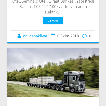
Otel, Seminalp Oteli, Ziraat Bankası, Yapı Kredi
Bankası) 08.00-17.00 saatleri arasında
elektrik…
DEVAMI
onlinenakliyat
6 Ekim 2018
0