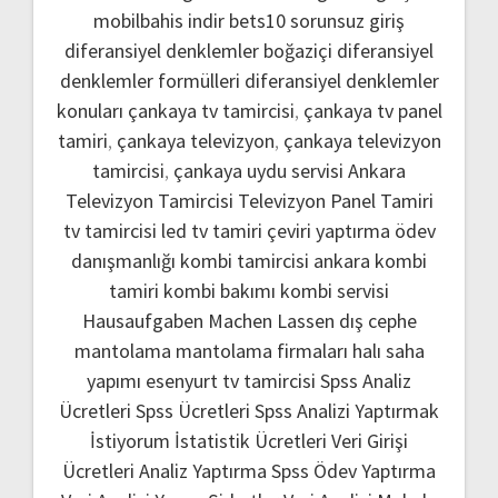
mobilbahis indir
bets10 sorunsuz giriş
diferansiyel denklemler boğaziçi
diferansiyel
denklemler formülleri
diferansiyel denklemler
konuları
çankaya tv tamircisi
,
çankaya tv panel
tamiri
,
çankaya televizyon
,
çankaya televizyon
tamircisi
,
çankaya uydu servisi
Ankara
Televizyon Tamircisi
Televizyon Panel Tamiri
tv tamircisi
led tv tamiri
çeviri yaptırma
ödev
danışmanlığı
kombi tamircisi ankara
kombi
tamiri
kombi bakımı
kombi servisi
Hausaufgaben Machen Lassen
dış cephe
mantolama
mantolama firmaları
halı saha
yapımı
esenyurt tv tamircisi
Spss Analiz
Ücretleri
Spss Ücretleri
Spss Analizi Yaptırmak
İstiyorum
İstatistik Ücretleri
Veri Girişi
Ücretleri
Analiz Yaptırma
Spss Ödev Yaptırma