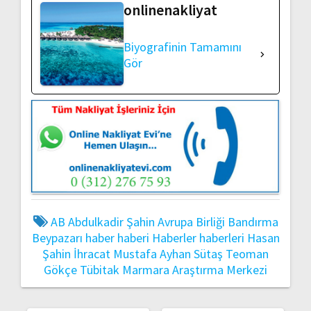
onlinenakliyat
Biyografinin Tamamını
Gör
AB
Abdulkadir Şahin
Avrupa Birliği
Bandırma
Beypazarı
haber
haberi
Haberler
haberleri
Hasan
Şahin
İhracat
Mustafa Ayhan
Sütaş
Teoman
Gökçe
Tübitak Marmara Araştırma Merkezi