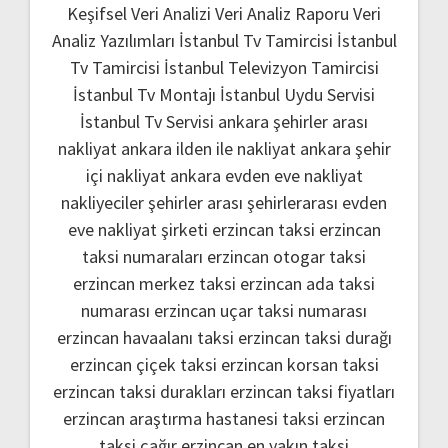
Keşifsel Veri Analizi
Veri Analiz Raporu
Veri
Analiz Yazılımları
İstanbul Tv Tamircisi
İstanbul
Tv Tamircisi
İstanbul Televizyon Tamircisi
İstanbul Tv Montajı
İstanbul Uydu Servisi
İstanbul Tv Servisi
ankara şehirler arası
nakliyat
ankara ilden ile nakliyat
ankara şehir
içi nakliyat
ankara evden eve nakliyat
nakliyeciler şehirler arası
şehirlerarası evden
eve nakliyat şirketi
erzincan taksi
erzincan
taksi numaraları
erzincan otogar taksi
erzincan merkez taksi
erzincan ada taksi
numarası
erzincan uçar taksi numarası
erzincan havaalanı taksi
erzincan taksi durağı
erzincan çiçek taksi
erzincan korsan taksi
erzincan taksi durakları
erzincan taksi fiyatları
erzincan araştırma hastanesi taksi
erzincan
taksi çağır
erzincan en yakın taksi