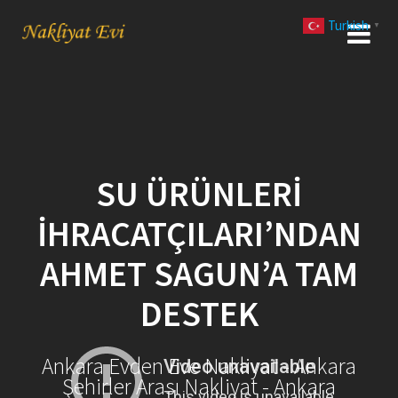
Skip
Turkish
to
▼
content
SU ÜRÜNLERI
İHRACATÇILARI’NDAN
AHMET SAGUN’A TAM
DESTEK
Ankara Evden Eve Nakliyat - Ankara
Şehirler Arası Nakliyat - Ankara