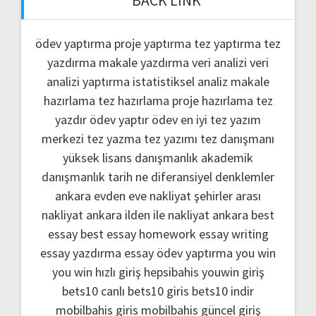
BACK LINK
ödev yaptırma
proje yaptırma
tez yaptırma
tez
yazdırma
makale yazdırma
veri analizi
veri
analizi yaptırma
istatistiksel analiz
makale
hazırlama
tez hazırlama
proje hazırlama
tez
yazdır
ödev yaptır
ödev
en iyi tez yazım
merkezi
tez yazma
tez yazımı
tez danışmanı
yüksek lisans danışmanlık
akademik
danışmanlık
tarih ne
diferansiyel denklemler
ankara evden eve nakliyat
şehirler arası
nakliyat ankara
ilden ile nakliyat ankara
best
essay
best essay homework
essay writing
essay yazdırma
essay ödev yaptırma
you win
you win hızlı giriş
hepsibahis youwin giriş
bets10 canlı
bets10 giris
bets10 indir
mobilbahis giris
mobilbahis güncel giriş