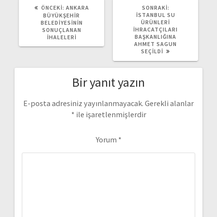
ÖNCEKI
SONRAKI
ÖNCEKI:
ANKARA
SONRAKI:
YAZI:
YAZI:
İSTANBUL SU
BÜYÜKŞEHIR
ÜRÜNLERI
BELEDIYESININ
İHRACATÇILARI
SONUÇLANAN
BAŞKANLIĞINA
İHALELERI
AHMET SAGUN
SEÇILDI
Bir yanıt yazın
E-posta adresiniz yayınlanmayacak.
Gerekli alanlar
*
ile işaretlenmişlerdir
Yorum
*