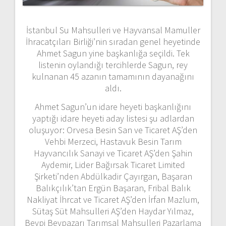
İstanbul Su Mahsulleri ve Hayvansal Mamuller
İhracatçıları Birliği’nin sıradan genel heyetinde
Ahmet Sagun yine başkanlığa seçildi. Tek
listenin oylandığı tercihlerde Sagun, rey
kulnanan 45 azanın tamamının dayanağını
aldı.
Ahmet Sagun’un idare heyeti başkanlığını
yaptığı idare heyeti aday listesi şu adlardan
oluşuyor: Orvesa Besin San ve Ticaret AŞ’den
Vehbi Merzeci, Hastavuk Besin Tarım
Hayvancılık Sanayi ve Ticaret AŞ’den Şahin
Aydemir, Lider Bağırsak Ticaret Limited
Şirketi’nden Abdülkadir Çayırgan, Başaran
Balıkçılık’tan Ergün Başaran, Fribal Balık
Nakliyat İhrcat ve Ticaret AŞ’den İrfan Mazlum,
Sütaş Süt Mahsulleri AŞ’den Haydar Yılmaz,
Beypi Beypazarı Tarımsal Mahsulleri Pazarlama