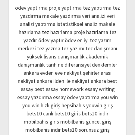
ödev yaptırma
proje yaptırma
tez yaptırma
tez
yazdırma
makale yazdırma
veri analizi
veri
analizi yaptırma
istatistiksel analiz
makale
hazırlama
tez hazırlama
proje hazırlama
tez
yazdır
ödev yaptır
ödev
en iyi tez yazım
merkezi
tez yazma
tez yazımı
tez danışmanı
yüksek lisans danışmanlık
akademik
danışmanlık
tarih ne
diferansiyel denklemler
ankara evden eve nakliyat
şehirler arası
nakliyat ankara
ilden ile nakliyat ankara
best
essay
best essay homework
essay writing
essay yazdırma
essay ödev yaptırma
you win
you win hızlı giriş
hepsibahis youwin giriş
bets10 canlı
bets10 giris
bets10 indir
mobilbahis giris
mobilbahis güncel giriş
mobilbahis indir
bets10 sorunsuz giriş