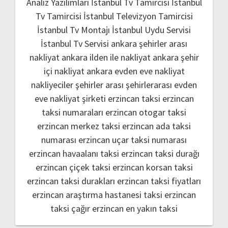
Analiz Yazılımları
İstanbul Tv Tamircisi
İstanbul
Tv Tamircisi
İstanbul Televizyon Tamircisi
İstanbul Tv Montajı
İstanbul Uydu Servisi
İstanbul Tv Servisi
ankara şehirler arası
nakliyat
ankara ilden ile nakliyat
ankara şehir
içi nakliyat
ankara evden eve nakliyat
nakliyeciler şehirler arası
şehirlerarası evden
eve nakliyat şirketi
erzincan taksi
erzincan
taksi numaraları
erzincan otogar taksi
erzincan merkez taksi
erzincan ada taksi
numarası
erzincan uçar taksi numarası
erzincan havaalanı taksi
erzincan taksi durağı
erzincan çiçek taksi
erzincan korsan taksi
erzincan taksi durakları
erzincan taksi fiyatları
erzincan araştırma hastanesi taksi
erzincan
taksi çağır
erzincan en yakın taksi