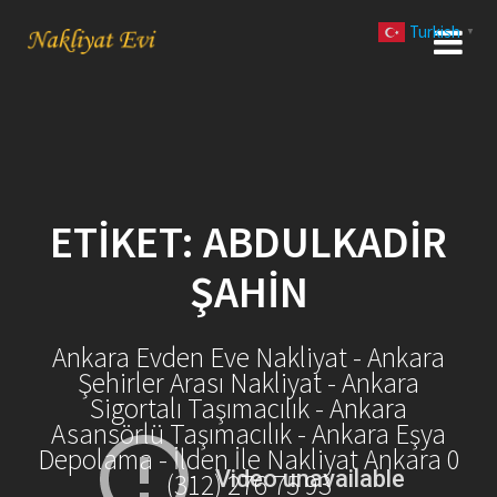
Skip
Turkish
to
▼
content
ETIKET:
ABDULKADIR
ŞAHIN
Ankara Evden Eve Nakliyat - Ankara
Şehirler Arası Nakliyat - Ankara
Sigortalı Taşımacılık - Ankara
Asansörlü Taşımacılık - Ankara Eşya
Depolama - İlden İle Nakliyat Ankara 0
(312) 276 75 93