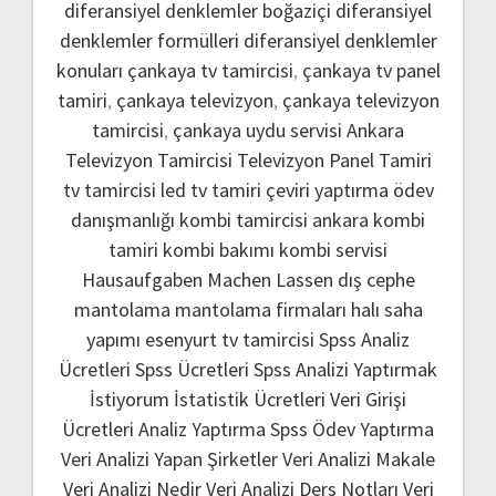
diferansiyel denklemler boğaziçi
diferansiyel
denklemler formülleri
diferansiyel denklemler
konuları
çankaya tv tamircisi
,
çankaya tv panel
tamiri
,
çankaya televizyon
,
çankaya televizyon
tamircisi
,
çankaya uydu servisi
Ankara
Televizyon Tamircisi
Televizyon Panel Tamiri
tv tamircisi
led tv tamiri
çeviri yaptırma
ödev
danışmanlığı
kombi tamircisi ankara
kombi
tamiri
kombi bakımı
kombi servisi
Hausaufgaben Machen Lassen
dış cephe
mantolama
mantolama firmaları
halı saha
yapımı
esenyurt tv tamircisi
Spss Analiz
Ücretleri
Spss Ücretleri
Spss Analizi Yaptırmak
İstiyorum
İstatistik Ücretleri
Veri Girişi
Ücretleri
Analiz Yaptırma
Spss Ödev Yaptırma
Veri Analizi Yapan Şirketler
Veri Analizi Makale
Veri Analizi Nedir
Veri Analizi Ders Notları
Veri