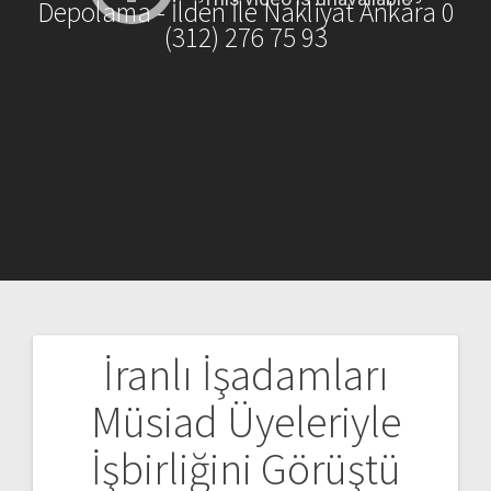
Depolama - İlden İle Nakliyat Ankara 0
(312) 276 75 93
İranlı İşadamları
Yazı
Müsiad Üyeleriyle
gezinmesi
İşbirliğini Görüştü