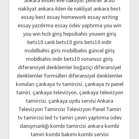
ankara evden eve nakliyat
şehirler arası
nakliyat ankara
ilden ile nakliyat ankara
best
essay
best essay homework
essay writing
essay yazdırma
essay ödev yaptırma
you win
you win hızlı giriş
hepsibahis youwin giriş
bets10 canlı
bets10 giris
bets10 indir
mobilbahis giris
mobilbahis güncel giriş
mobilbahis indir
bets10 sorunsuz giriş
diferansiyel denklemler boğaziçi
diferansiyel
denklemler formülleri
diferansiyel denklemler
konuları
çankaya tv tamircisi
,
çankaya tv panel
tamiri
,
çankaya televizyon
,
çankaya televizyon
tamircisi
,
çankaya uydu servisi
Ankara
Televizyon Tamircisi
Televizyon Panel Tamiri
tv tamircisi
led tv tamiri
çeviri yaptırma
ödev
danışmanlığı
kombi tamircisi ankara
kombi
tamiri
kombi bakımı
kombi servisi