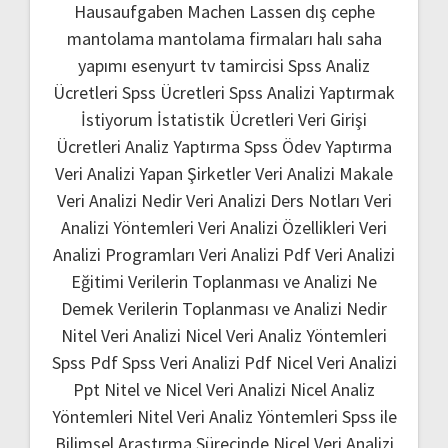
Hausaufgaben Machen Lassen
dış cephe
mantolama
mantolama firmaları
halı saha
yapımı
esenyurt tv tamircisi
Spss Analiz
Ücretleri
Spss Ücretleri
Spss Analizi Yaptırmak
İstiyorum
İstatistik Ücretleri
Veri Girişi
Ücretleri
Analiz Yaptırma
Spss Ödev Yaptırma
Veri Analizi Yapan Şirketler
Veri Analizi Makale
Veri Analizi Nedir
Veri Analizi Ders Notları
Veri
Analizi Yöntemleri
Veri Analizi Özellikleri
Veri
Analizi Programları
Veri Analizi Pdf
Veri Analizi
Eğitimi
Verilerin Toplanması ve Analizi Ne
Demek
Verilerin Toplanması ve Analizi Nedir
Nitel Veri Analizi
Nicel Veri Analiz Yöntemleri
Spss Pdf
Spss Veri Analizi Pdf
Nicel Veri Analizi
Ppt
Nitel ve Nicel Veri Analizi
Nicel Analiz
Yöntemleri
Nitel Veri Analiz Yöntemleri
Spss ile
Bilimsel Araştırma Sürecinde Nicel Veri Analizi