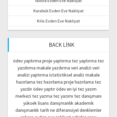
Yalova Evden Eve Nakliyat
Karabük Evden Eve Nakliyat
Kilis Evden Eve Nakliyat
BACK LINK
ödev yaptırma
proje yaptırma
tez yaptırma
tez
yazdırma
makale yazdırma
veri analizi
veri
analizi yaptırma
istatistiksel analiz
makale
hazırlama
tez hazırlama
proje hazırlama
tez
yazdır
ödev yaptır
ödev
en iyi tez yazım
merkezi
tez yazma
tez yazımı
tez danışmanı
yüksek lisans danışmanlık
akademik
danışmanlık
tarih ne
diferansiyel denklemler