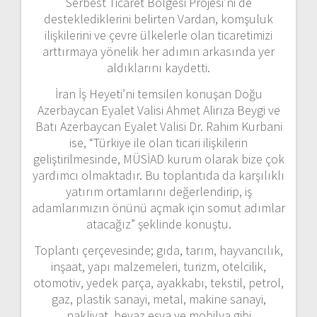
Serbest Ticaret Bölgesi Projesi’ni de
desteklediklerini belirten Vardan, komşuluk
ilişkilerini ve çevre ülkelerle olan ticaretimizi
arttırmaya yönelik her adımın arkasında yer
aldıklarını kaydetti.
İran İş Heyeti’ni temsilen konuşan Doğu
Azerbaycan Eyalet Valisi Ahmet Alirıza Beygi ve
Batı Azerbaycan Eyalet Valisi Dr. Rahim Kurbani
ise, “Türkiye ile olan ticari ilişkilerin
geliştirilmesinde, MÜSİAD kurum olarak bize çok
yardımcı olmaktadır. Bu toplantıda da karşılıklı
yatırım ortamlarını değerlendirip, iş
adamlarımızın önünü açmak için somut adımlar
atacağız” şeklinde konuştu.
Toplantı çerçevesinde; gıda, tarım, hayvancılık,
inşaat, yapı malzemeleri, turizm, otelcilik,
otomotiv, yedek parça, ayakkabı, tekstil, petrol,
gaz, plastik sanayi, metal, makine sanayi,
nakliyat, beyaz eşya ve mobilya gibi