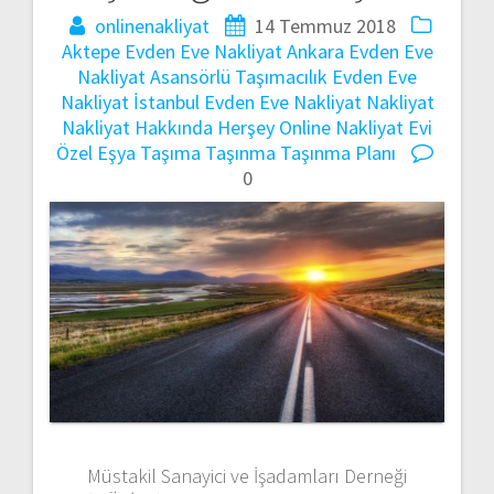
onlinenakliyat
14 Temmuz 2018
Aktepe Evden Eve Nakliyat
Ankara Evden Eve
Nakliyat
Asansörlü Taşımacılık
Evden Eve
Nakliyat
İstanbul Evden Eve Nakliyat
Nakliyat
Nakliyat Hakkında Herşey
Online Nakliyat Evi
Özel Eşya Taşıma
Taşınma
Taşınma Planı
0
Müstakil Sanayici ve İşadamları Derneği