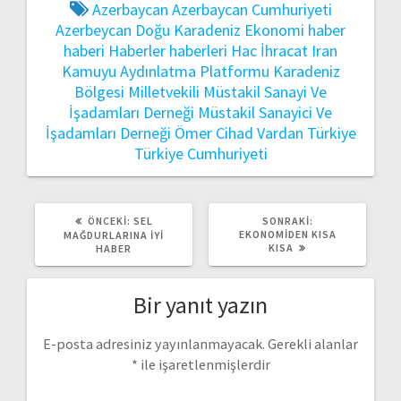
Azerbaycan
Azerbaycan Cumhuriyeti
Azerbeycan
Doğu Karadeniz
Ekonomi
haber
haberi
Haberler
haberleri
Hac
İhracat
Iran
Kamuyu Aydınlatma Platformu
Karadeniz
Bölgesi
Milletvekili
Müstakil Sanayi Ve
İşadamları Derneği
Müstakil Sanayici Ve
İşadamları Derneği
Ömer Cihad Vardan
Türkiye
Türkiye Cumhuriyeti
ÖNCEKI
SONRAKI
ÖNCEKI:
SEL
SONRAKI:
YAZI:
YAZI:
EKONOMIDEN KISA
MAĞDURLARINA İYI
KISA
HABER
Bir yanıt yazın
E-posta adresiniz yayınlanmayacak.
Gerekli alanlar
*
ile işaretlenmişlerdir