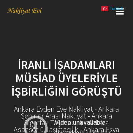
Skip
Turkish
to
▼
content
İRANLI İŞADAMLARI
MÜSIAD ÜYELERIYLE
İŞBIRLIĞINI GÖRÜŞTÜ
Ankara Evden Eve Nakliyat - Ankara
Şehirler Arası Nakliyat - Ankara
Sigortalı Taşımacılık - Ankara
Asansörlü Taşımacılık - Ankara Eşya