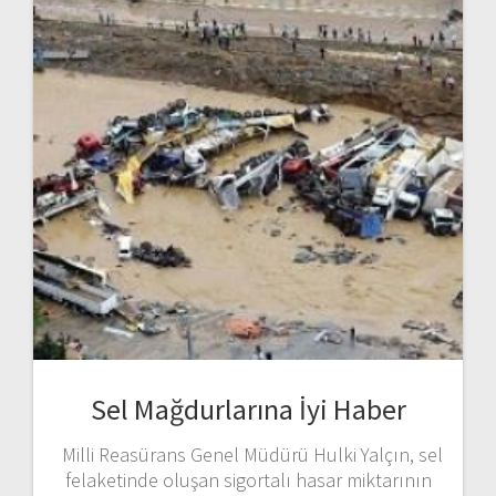
Sel Mağdurlarına İyi Haber
Milli Reasürans Genel Müdürü Hulki Yalçın, sel
felaketinde oluşan sigortalı hasar miktarının