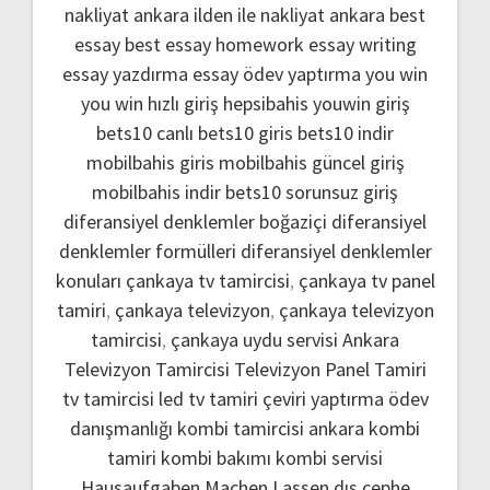
nakliyat ankara
ilden ile nakliyat ankara
best
essay
best essay homework
essay writing
essay yazdırma
essay ödev yaptırma
you win
you win hızlı giriş
hepsibahis youwin giriş
bets10 canlı
bets10 giris
bets10 indir
mobilbahis giris
mobilbahis güncel giriş
mobilbahis indir
bets10 sorunsuz giriş
diferansiyel denklemler boğaziçi
diferansiyel
denklemler formülleri
diferansiyel denklemler
konuları
çankaya tv tamircisi
,
çankaya tv panel
tamiri
,
çankaya televizyon
,
çankaya televizyon
tamircisi
,
çankaya uydu servisi
Ankara
Televizyon Tamircisi
Televizyon Panel Tamiri
tv tamircisi
led tv tamiri
çeviri yaptırma
ödev
danışmanlığı
kombi tamircisi ankara
kombi
tamiri
kombi bakımı
kombi servisi
Hausaufgaben Machen Lassen
dış cephe