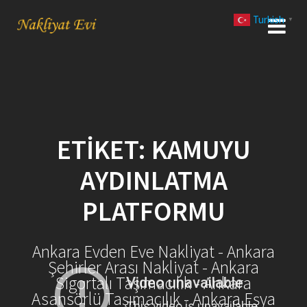
Skip
Turkish
to
▼
content
ETIKET:
KAMUYU
AYDINLATMA
PLATFORMU
Ankara Evden Eve Nakliyat - Ankara
Şehirler Arası Nakliyat - Ankara
Sigortalı Taşımacılık - Ankara
Asansörlü Taşımacılık - Ankara Eşya