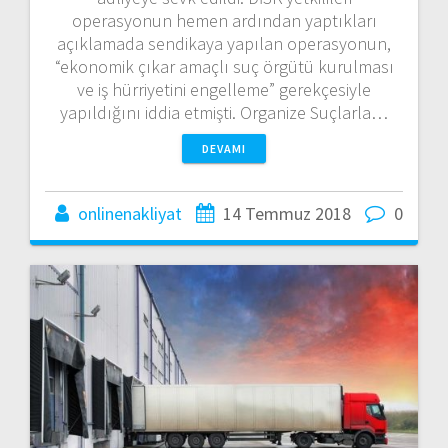
operasyonun hemen ardından yaptıkları
açıklamada sendikaya yapılan operasyonun,
“ekonomik çıkar amaçlı suç örgütü kurulması
ve iş hürriyetini engelleme” gerekçesiyle
yapıldığını iddia etmişti. Organize Suçlarla…
DEVAMI
onlinenakliyat
14 Temmuz 2018
0