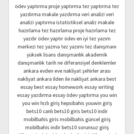
ödev yaptırma
proje yaptırma
tez yaptırma
tez
yazdırma
makale yazdırma
veri analizi
veri
analizi yaptırma
istatistiksel analiz
makale
hazırlama
tez hazırlama
proje hazırlama
tez
yazdır
ödev yaptır
ödev
en iyi tez yazım
merkezi
tez yazma
tez yazımı
tez danışmanı
yüksek lisans danışmanlık
akademik
danışmanlık
tarih ne
diferansiyel denklemler
ankara evden eve nakliyat
şehirler arası
nakliyat ankara
ilden ile nakliyat ankara
best
essay
best essay homework
essay writing
essay yazdırma
essay ödev yaptırma
you win
you win hızlı giriş
hepsibahis youwin giriş
bets10 canlı
bets10 giris
bets10 indir
mobilbahis giris
mobilbahis güncel giriş
mobilbahis indir
bets10 sorunsuz giriş