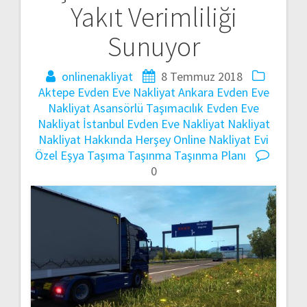
Yakıt Verimliliği
Sunuyor
onlinenakliyat
8 Temmuz 2018
Aktepe Evden Eve Nakliyat
Ankara Evden Eve
Nakliyat
Asansörlü Taşımacılık
Evden Eve
Nakliyat
İstanbul Evden Eve Nakliyat
Nakliyat
Nakliyat Hakkında Herşey
Online Nakliyat Evi
Özel Eşya Taşıma
Taşınma
Taşınma Planı
0