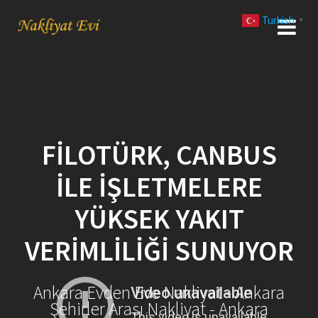
Skip
Turkish
to
▼
content
FILOTÜRK, CANBUS
İLE İŞLETMELERE
YÜKSEK YAKIT
VERIMLILIĞI SUNUYOR
Ankara Evden Eve Nakliyat - Ankara
Şehirler Arası Nakliyat - Ankara