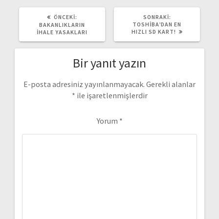
ÖNCEKI
SONRAKI
ÖNCEKI:
SONRAKI:
YAZI:
YAZI:
TOSHIBA’DAN EN
BAKANLIKLARIN
HIZLI SD KART!
İHALE YASAKLARI
Bir yanıt yazın
E-posta adresiniz yayınlanmayacak.
Gerekli alanlar
*
ile işaretlenmişlerdir
Yorum
*