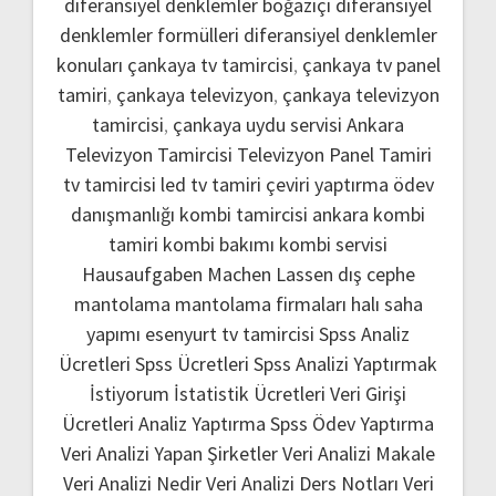
diferansiyel denklemler boğaziçi
diferansiyel
denklemler formülleri
diferansiyel denklemler
konuları
çankaya tv tamircisi
,
çankaya tv panel
tamiri
,
çankaya televizyon
,
çankaya televizyon
tamircisi
,
çankaya uydu servisi
Ankara
Televizyon Tamircisi
Televizyon Panel Tamiri
tv tamircisi
led tv tamiri
çeviri yaptırma
ödev
danışmanlığı
kombi tamircisi ankara
kombi
tamiri
kombi bakımı
kombi servisi
Hausaufgaben Machen Lassen
dış cephe
mantolama
mantolama firmaları
halı saha
yapımı
esenyurt tv tamircisi
Spss Analiz
Ücretleri
Spss Ücretleri
Spss Analizi Yaptırmak
İstiyorum
İstatistik Ücretleri
Veri Girişi
Ücretleri
Analiz Yaptırma
Spss Ödev Yaptırma
Veri Analizi Yapan Şirketler
Veri Analizi Makale
Veri Analizi Nedir
Veri Analizi Ders Notları
Veri