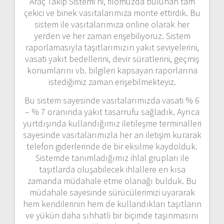
Araç Takip Sistemi’ni, filomuzda bulunan tam
çekici ve binek vasıtalarımıza monte ettirdik. Bu
sistem ile vasıtalarımıza online olarak her
yerden ve her zaman erişebiliyoruz. Sistem
raporlamasıyla taşıtlarımızın yakıt seviyelerini,
vasati yakıt bedellerini, devir süratlerini, geçmiş
konumlarını vb. bilgileri kapsayan raporlarına
istediğimiz zaman erişebilmekteyiz.
Bu sistem sayesinde vasıtalarımızda vasati % 6
– % 7 oranında yakıt tasarrufu sağladık. Ayrıca
yurtdışında kullandığımız iletileşme terminalleri
sayesinde vasıtalarımızla her an iletişim kurarak
telefon giderlerinde de bir eksilme kaydolduk.
Sistemde tanımladığımız ihlal grupları ile
taşıtlarda oluşabilecek ihlallere en kısa
zamanda müdahale etme olanağı bulduk. Bu
müdahale sayesinde sürücülerimizi uyararak
hem kendilerinin hem de kullandıkları taşıtların
ve yükün daha sıhhatli bir biçimde taşınmasını