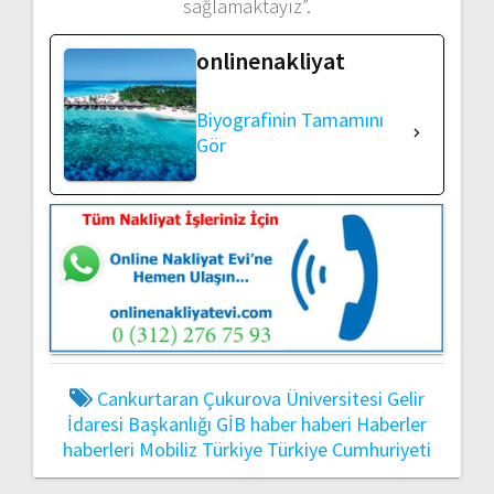
sağlamaktayız”.
onlinenakliyat
Biyografinin Tamamını
Gör
Cankurtaran
Çukurova Üniversitesi
Gelir
İdaresi Başkanlığı
GİB
haber
haberi
Haberler
haberleri
Mobiliz
Türkiye
Türkiye Cumhuriyeti