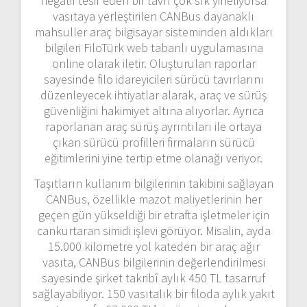
negatif tesir eden bir tavrı çok sık yineliyorsa
vasıtaya yerleştirilen CANBus dayanaklı
mahsuller araç bilgisayar sisteminden aldıkları
bilgileri FiloTürk web tabanlı uygulamasına
online olarak iletir. Oluşturulan raporlar
sayesinde filo idareyicileri sürücü tavırlarını
düzenleyecek ihtiyatlar alarak, araç ve sürüş
güvenliğini hakimiyet altına alıyorlar. Ayrıca
raporlanan araç sürüş ayrıntıları ile ortaya
çıkan sürücü profilleri firmaların sürücü
eğitimlerini yine tertip etme olanağı veriyor.
Taşıtların kullanım bilgilerinin takibini sağlayan
CANBus, özellikle mazot maliyetlerinin her
geçen gün yükseldiği bir etrafta işletmeler için
cankurtaran simidi işlevi görüyor. Misalin, ayda
15.000 kilometre yol kateden bir araç ağır
vasıta, CANBus bilgilerinin değerlendirilmesi
sayesinde şirket takribî aylık 450 TL tasarruf
sağlayabiliyor. 150 vasıtalık bir filoda aylık yakıt