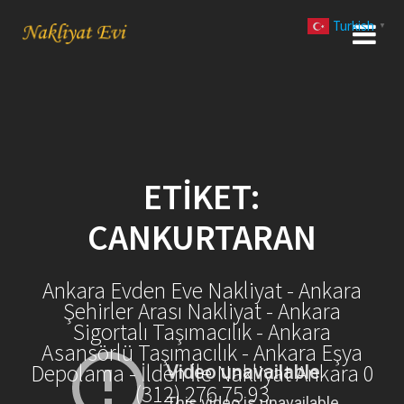
Skip
Turkish
to
▼
content
ETIKET:
CANKURTARAN
Ankara Evden Eve Nakliyat - Ankara
Şehirler Arası Nakliyat - Ankara
Sigortalı Taşımacılık - Ankara
Asansörlü Taşımacılık - Ankara Eşya
Depolama - İlden İle Nakliyat Ankara 0
(312) 276 75 93