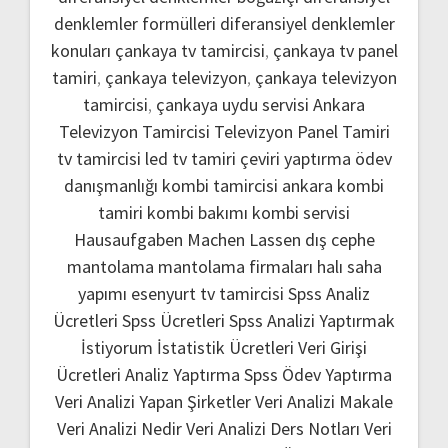
denklemler formülleri
diferansiyel denklemler
konuları
çankaya tv tamircisi
,
çankaya tv panel
tamiri
,
çankaya televizyon
,
çankaya televizyon
tamircisi
,
çankaya uydu servisi
Ankara
Televizyon Tamircisi
Televizyon Panel Tamiri
tv tamircisi
led tv tamiri
çeviri yaptırma
ödev
danışmanlığı
kombi tamircisi ankara
kombi
tamiri
kombi bakımı
kombi servisi
Hausaufgaben Machen Lassen
dış cephe
mantolama
mantolama firmaları
halı saha
yapımı
esenyurt tv tamircisi
Spss Analiz
Ücretleri
Spss Ücretleri
Spss Analizi Yaptırmak
İstiyorum
İstatistik Ücretleri
Veri Girişi
Ücretleri
Analiz Yaptırma
Spss Ödev Yaptırma
Veri Analizi Yapan Şirketler
Veri Analizi Makale
Veri Analizi Nedir
Veri Analizi Ders Notları
Veri