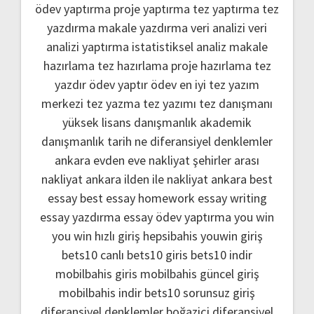
ödev yaptırma
proje yaptırma
tez yaptırma
tez
yazdırma
makale yazdırma
veri analizi
veri
analizi yaptırma
istatistiksel analiz
makale
hazırlama
tez hazırlama
proje hazırlama
tez
yazdır
ödev yaptır
ödev
en iyi tez yazım
merkezi
tez yazma
tez yazımı
tez danışmanı
yüksek lisans danışmanlık
akademik
danışmanlık
tarih ne
diferansiyel denklemler
ankara evden eve nakliyat
şehirler arası
nakliyat ankara
ilden ile nakliyat ankara
best
essay
best essay homework
essay writing
essay yazdırma
essay ödev yaptırma
you win
you win hızlı giriş
hepsibahis youwin giriş
bets10 canlı
bets10 giris
bets10 indir
mobilbahis giris
mobilbahis güncel giriş
mobilbahis indir
bets10 sorunsuz giriş
diferansiyel denklemler boğaziçi
diferansiyel