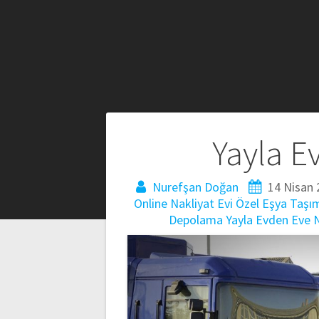
Yazı
Yayla E
gezinmesi
Nurefşan Doğan
14 Nisan 
Online Nakliyat Evi
Özel Eşya Taşı
Depolama
Yayla Evden Eve 