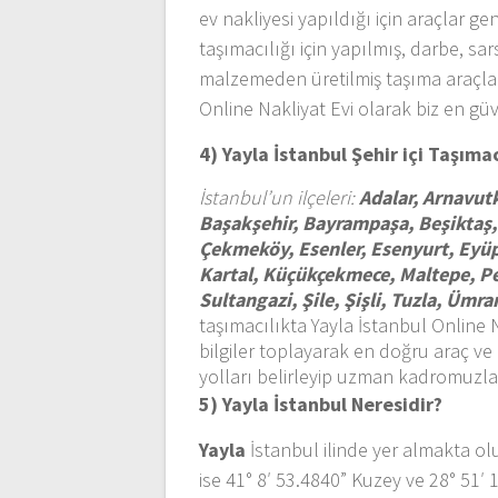
ev nakliyesi yapıldığı için araçlar g
taşımacılığı için yapılmış, darbe, sa
malzemeden üretilmiş taşıma araçlar
Online Nakliyat Evi olarak biz en gü
4) Yayla İstanbul
Şehir içi Taşıma
İstanbul’un ilçeleri:
Adalar, Arnavutk
Başakşehir, Bayrampaşa, Beşiktaş,
Çekmeköy, Esenler, Esenyurt, Eyü
Kartal, Küçükçekmece, Maltepe, Pen
Sultangazi, Şile, Şişli, Tuzla, Üm
taşımacılıkta Yayla İstanbul Online N
bilgiler toplayarak en doğru araç ve 
yolları belirleyip uzman kadromuzla 
5) Yayla İstanbul
Neresidir?
Yayla
İstanbul ilinde yer almakta olu
ise 41° 8′ 53.4840” Kuzey ve 28° 51′