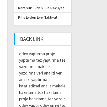
Karabük Evden Eve Nakliyat
Kilis Evden Eve Nakliyat
BACK LINK
ödev yaptırma
proje
yaptırma
tez yaptırma
tez
yazdırma
makale
yazdırma
veri analizi
veri
analizi yaptırma
istatistiksel analiz
makale
hazırlama
tez hazırlama
proje hazırlama
tez yazdır
ödev yaptır
ödev
en iyi tez