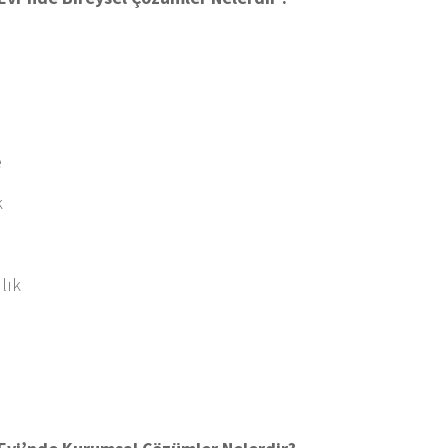
e
k
lık