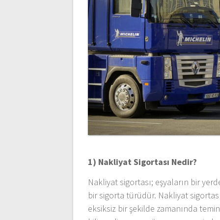
1) Nakliyat Sigortası Nedir?
Nakliyat sigortası; eşyaların bir ye
bir sigorta türüdür. Nakliyat sigortası 
eksiksiz bir şekilde zamanında temin