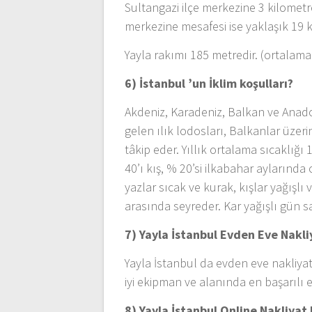
Sultangazi ilçe merkezine 3 kilometr
merkezine mesafesi ise yaklaşık 19 k
Yayla rakımı 185 metredir. (ortalama
6) İstanbul ’un
İklim koşulları?
Akdeniz, Karadeniz, Balkan ve Anadol
gelen ılık lodosları, Balkanlar üze
tâkip eder. Yıllık ortalama sıcaklığı 
40’ı kış, % 20’si ilkabahar aylarında
yazlar sıcak ve kurak, kışlar yağışlı 
arasında seyreder. Kar yağışlı gün 
7) Yayla İstanbul
Evden Eve Nakli
Yayla İstanbul da evden eve nakliyatı
iyi ekipman ve alanında en başarılı e
8) Yayla İstanbul Online Nakliyat