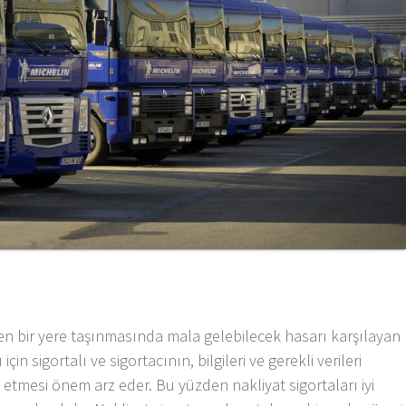
rden bir yere taşınmasında mala gelebilecek hasarı karşılayan
için sigortalı ve sigortacının, bilgileri ve gerekli verileri
 etmesi önem arz eder. Bu yüzden nakliyat sigortaları iyi