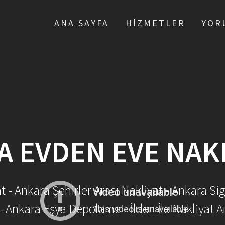
ANA SAYFA
HIZMETLER
YOR
A EVDEN EVE NAK
- Ankara Şehirler Arası Nakliyat - Ankara Sig
- Ankara Eşya Depolama - İlden İle Nakliyat A