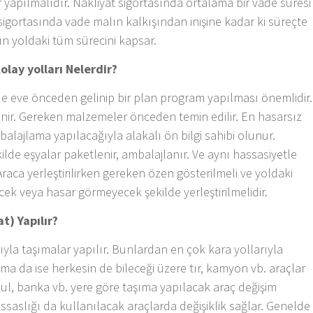
 yapılmalıdır. Nakliyat sigortasında ortalama bir vade süresi
 sigortasında vade malın kalkışından inişine kadar ki süreçte
lın yoldaki tüm sürecini kapsar.
olay yolları Nelerdir?
de eve önceden gelinip bir plan program yapılması önemlidir.
enir. Gereken malzemeler önceden temin edilir. En hasarsız
balajlama yapılacağıyla alakalı ön bilgi sahibi olunur.
ekilde eşyalar paketlenir, ambalajlanır. Ve aynı hassasiyetle
raca yerleştirilirken gereken özen gösterilmeli ve yoldaki
ek veya hasar görmeyecek şekilde yerleştirilmelidir.
t) Yapılır?
ıyla taşımalar yapılır. Bunlardan en çok kara yollarıyla
şıma da ise herkesin de bileceği üzere tır, kamyon vb. araçlar
, okul, banka vb. yere göre taşıma yapılacak araç değişim
assaslığı da kullanılacak araçlarda değişiklik sağlar. Genelde