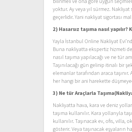
bilinmeli ve ona göre uygun seçimler
yoktur. Ay veya yıl sürmez. Nakliyat
geçerlidir. Yani nakliyat sigortası ma
2) Hasarsız taşıma nasıl yapılır? K
Yayla İstanbul Online Nakliyat Evi’n
Buna nakliyatta ekspertiz hizmeti d
nasıl taşıma yapılacağı ve ne tür am
Taşınılacağı gün gelinip itinalı bir ş
elemanlar tarafından araca taşınır. A
her hangi bir ani harekette düşmeyec
3) Ne tür Araçlarla Taşıma(Nakliya
Nakliyatta hava, kara ve deniz yollar
taşıma kullanılır. Kara yollarıyla ta
kullanılır. Taşınacak ev, ofis, villa
gösterir. Veya taşınacak eşyaların h