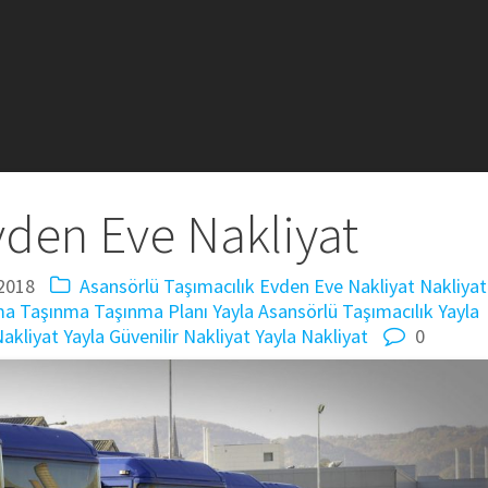
vden Eve Nakliyat
2018
Asansörlü Taşımacılık
Evden Eve Nakliyat
Nakliyat
ma
Taşınma
Taşınma Planı
Yayla Asansörlü Taşımacılık
Yayla
Nakliyat
Yayla Güvenilir Nakliyat
Yayla Nakliyat
0