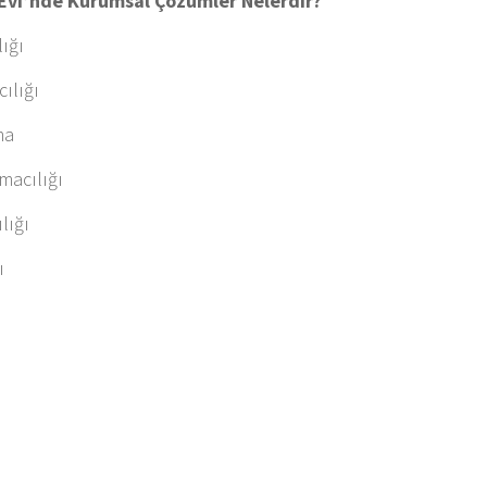
t Evi’nde Kurumsal Çözümler Nelerdir?
lığı
ılığı
ma
ımacılığı
lığı
ı