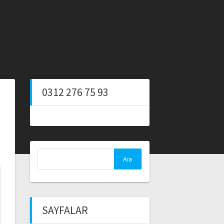
0312 276 75 93
Arama:
SAYFALAR