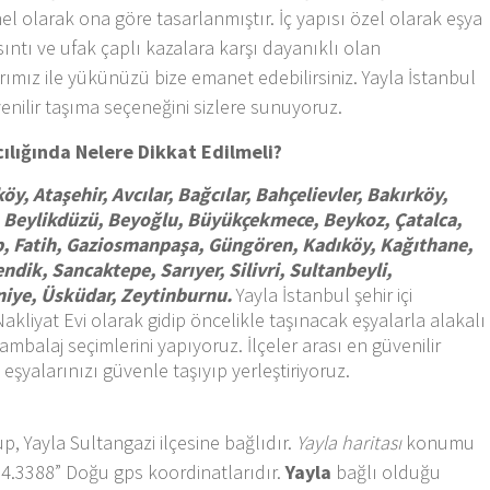
enel olarak ona göre tasarlanmıştır. İç yapısı özel olarak eşya
rsıntı ve ufak çaplı kazalara karşı dayanıklı olan
ımız ile yükünüzü bize emanet edebilirsiniz. Yayla İstanbul
venilir taşıma seçeneğini sizlere sunuyoruz.
cılığında Nelere Dikkat Edilmeli?
öy, Ataşehir, Avcılar, Bağcılar, Bahçelievler, Bakırköy,
 Beylikdüzü, Beyoğlu, Büyükçekmece, Beykoz, Çatalca,
p, Fatih, Gaziosmanpaşa, Güngören, Kadıköy, Kağıthane,
dik, Sancaktepe, Sarıyer, Silivri, Sultanbeyli,
raniye, Üsküdar, Zeytinburnu.
Yayla İstanbul şehir içi
akliyat Evi olarak gidip öncelikle taşınacak eşyalarla alakalı
ambalaj seçimlerini yapıyoruz. İlçeler arası en güvenilir
eşyalarınızı güvenle taşıyıp yerleştiriyoruz.
p, Yayla Sultangazi ilçesine bağlıdır.
Yayla haritası
konumu
 14.3388” Doğu gps koordinatlarıdır.
Yayla
bağlı olduğu