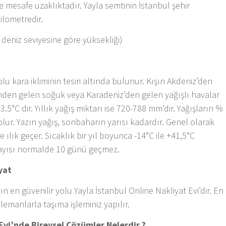
e mesafe uzaklıktadır. Yayla semtinin İstanbul şehir
ilometredir.
 deniz seviyesine göre yüksekliği)
u kara ikliminin tesiri altında bulunur. Kışın Akdeniz’den
rinden gelen soğuk veya Karadeniz’den gelen yağışlı havalar
13.5°C dir. Yıllık yağış miktarı ise 720-788 mm’dir. Yağışların %
 olur. Yazın yağış, sonbaharın yarısı kadardır. Genel olarak
ve ılık geçer. Sıcaklık bir yıl boyunca -14°C ile +41,5°C
sayısı normalde 10 günü geçmez.
yat
n en güvenilir yolu Yayla İstanbul Online Nakliyat Evi’dir. En
lemanlarla taşıma işleminiz yapılır.
 Evi’nde Bireysel Çözümler Nelerdir ?