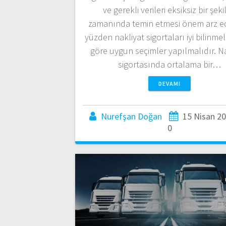
ve gerekli verileri eksiksiz bir şek
zamanında temin etmesi önem arz e
yüzden nakliyat sigortaları iyi bilinmel
göre uygun seçimler yapılmalıdır. N
sigortasında ortalama bir…
DEVAMI
Nurefşan Doğan
15 Nisan 2
0