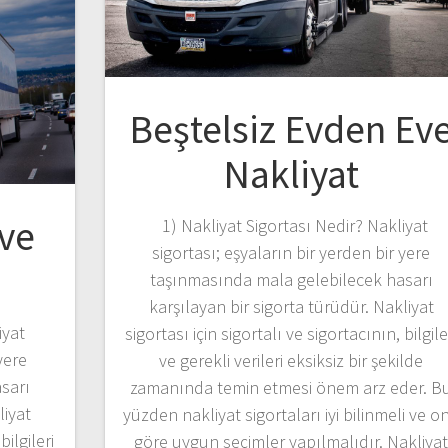
Beştelsiz Evden Ev
Nakliyat
ve
1) Nakliyat Sigortası Nedir? Nakliyat
sigortası; eşyaların bir yerden bir yere
taşınmasında mala gelebilecek hasarı
karşılayan bir sigorta türüdür. Nakliyat
iyat
sigortası için sigortalı ve sigortacının, bilgile
yere
ve gerekli verileri eksiksiz bir şekilde
sarı
zamanında temin etmesi önem arz eder. B
liyat
yüzden nakliyat sigortaları iyi bilinmeli ve o
bilgileri
göre uygun seçimler yapılmalıdır. Nakliya