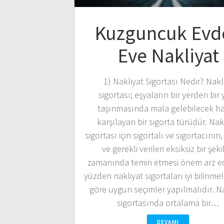
Kuzguncuk Evd
Eve Nakliyat
1) Nakliyat Sigortası Nedir? Nakl
sigortası; eşyaların bir yerden bir 
taşınmasında mala gelebilecek ha
karşılayan bir sigorta türüdür. Nak
sigortası için sigortalı ve sigortacının, 
ve gerekli verileri eksiksiz bir şek
zamanında temin etmesi önem arz e
yüzden nakliyat sigortaları iyi bilinmel
göre uygun seçimler yapılmalıdır. N
sigortasında ortalama bir…
DEVAMI