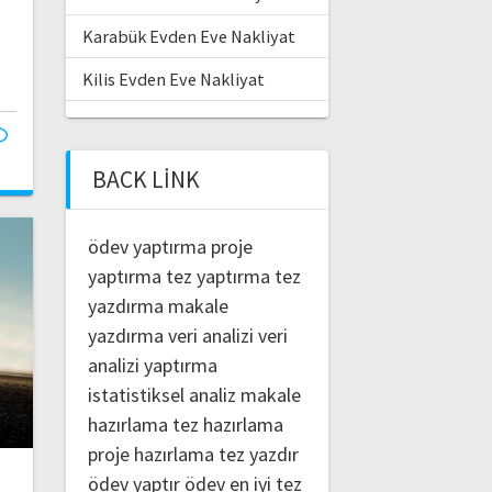
Karabük Evden Eve Nakliyat
Kilis Evden Eve Nakliyat
BACK LINK
ödev yaptırma
proje
yaptırma
tez yaptırma
tez
yazdırma
makale
yazdırma
veri analizi
veri
analizi yaptırma
istatistiksel analiz
makale
hazırlama
tez hazırlama
proje hazırlama
tez yazdır
ödev yaptır
ödev
en iyi tez