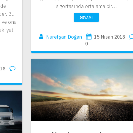
ilde
sigortasında ortalama bir…
der. Bu
DEVAMI
i ve ona
akliyat
Nurefşan Doğan
15 Nisan 2018
0
018