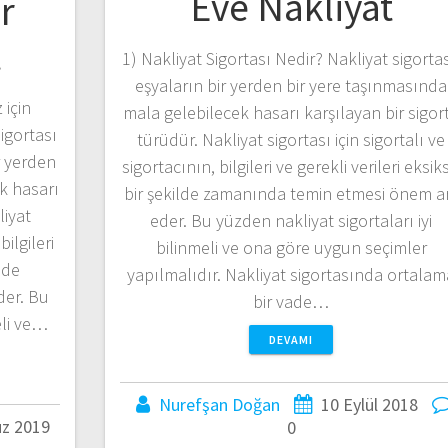
Eve Nakliyat
r
t
1) Nakliyat Sigortası Nedir? Nakliyat sigortas
eşyaların bir yerden bir yere taşınmasında
 için
mala gelebilecek hasarı karşılayan bir sigor
igortası
türüdür. Nakliyat sigortası için sigortalı ve
r yerden
sigortacının, bilgileri ve gerekli verileri eksiks
k hasarı
bir şekilde zamanında temin etmesi önem a
liyat
eder. Bu yüzden nakliyat sigortaları iyi
bilgileri
bilinmeli ve ona göre uygun seçimler
ilde
yapılmalıdır. Nakliyat sigortasında ortalam
der. Bu
bir vade…
eli ve…
DEVAMI
Nurefşan Doğan
10 Eylül 2018
z 2019
0