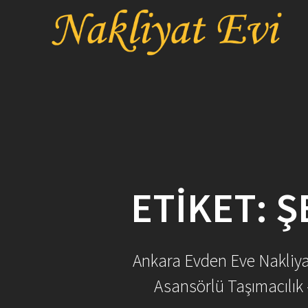
Skip
to
content
ETIKET:
Ş
Ankara Evden Eve Nakliyat 
Asansörlü Taşımacılık 