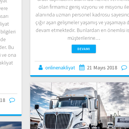
iyat
olan firmamız geniş vizyonu ve misyonu il
yere
alanında uzman personel kadrosu sayesin
sarı
çığır aşan gelişmeler yaşamış ve yaşamaya 
liyat
devam etmektedir. Bunlardan en önemlisi i
bilgileri
müşterilerine…
ilde
der. Bu
DEVAMI
i ve ona
akliyat
onlinenakliyat
21 Mayıs 2018
018