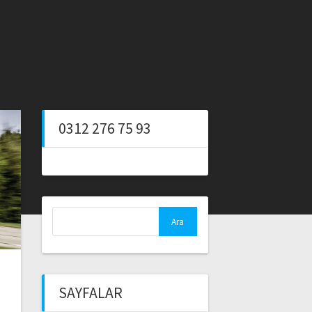
0312 276 75 93
Arama:
SAYFALAR