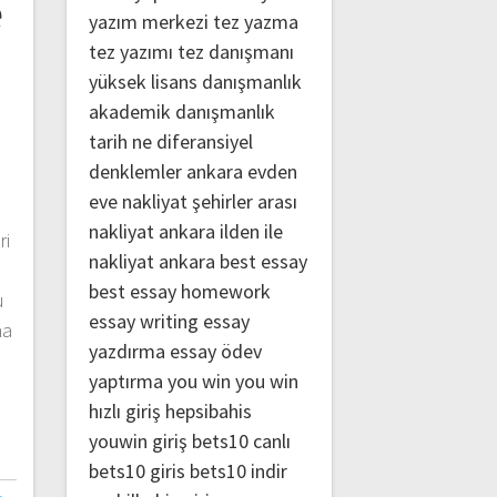
e
yazım merkezi
tez yazma
tez yazımı
tez danışmanı
yüksek lisans danışmanlık
akademik danışmanlık
tarih ne
diferansiyel
denklemler
ankara evden
eve nakliyat
şehirler arası
nakliyat ankara
ilden ile
ri
nakliyat ankara
best essay
best essay homework
u
essay writing
essay
na
yazdırma
essay ödev
t
yaptırma
you win
you win
hızlı giriş
hepsibahis
youwin giriş
bets10 canlı
bets10 giris
bets10 indir