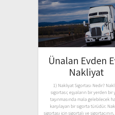
Ünalan Evden E
Nakliyat
1) Nakliyat Sigortası Nedir? Nakl
sigortası; eşyaların bir yerden bir 
taşınmasında mala gelebilecek ha
karşılayan bir sigorta türüdür. Nak
sigortası için sigortalı ve sigortacının, 