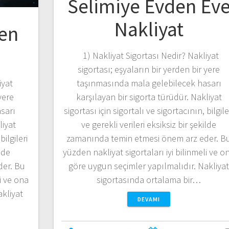
Selimiye Evden Ev
Nakliyat
en
1) Nakliyat Sigortası Nedir? Nakliyat
sigortası; eşyaların bir yerden bir yere
iyat
taşınmasında mala gelebilecek hasarı
yere
karşılayan bir sigorta türüdür. Nakliyat
sarı
sigortası için sigortalı ve sigortacının, bilgile
liyat
ve gerekli verileri eksiksiz bir şekilde
bilgileri
zamanında temin etmesi önem arz eder. B
ilde
yüzden nakliyat sigortaları iyi bilinmeli ve o
der. Bu
göre uygun seçimler yapılmalıdır. Nakliya
i ve ona
sigortasında ortalama bir…
akliyat
DEVAMI