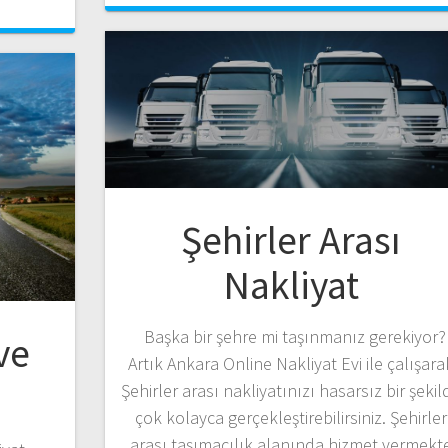
Şehirler Arası
Nakliyat
Başka bir şehre mi taşınmanız gerekiyor?
ve
Artık Ankara Online Nakliyat Evi ile çalışara
Şehirler arası nakliyatınızı hasarsız bir şekil
çok kolayca gerçekleştirebilirsiniz. Şehirler
arası taşımacılık alanında hizmet vermekt