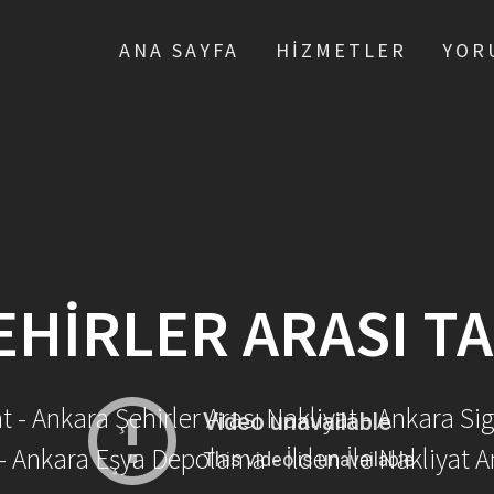
ANA SAYFA
HIZMETLER
YOR
EHIRLER ARASI TA
- Ankara Şehirler Arası Nakliyat - Ankara Sig
- Ankara Eşya Depolama - İlden İle Nakliyat A