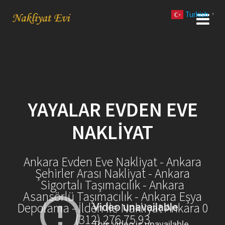
Skip
Turkish
to
▼
content
YAYALAR EVDEN EVE
NAKLIYAT
Ankara Evden Eve Nakliyat - Ankara
Şehirler Arası Nakliyat - Ankara
Sigortalı Taşımacılık - Ankara
Asansörlü Taşımacılık - Ankara Eşya
Depolama - İlden İle Nakliyat Ankara 0
(312) 276 75 93