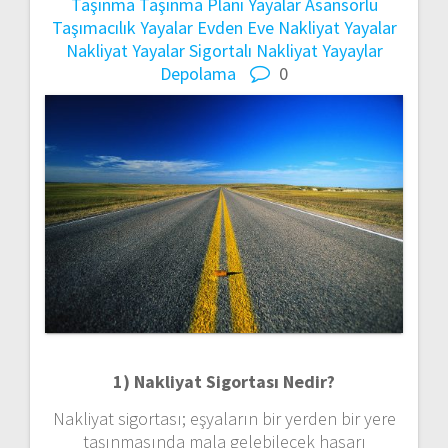
Taşınma
Taşınma Planı
Yayalar Asansörlü
Taşımacılık
Yayalar Evden Eve Nakliyat
Yayalar
Nakliyat
Yayalar Sigortalı Nakliyat
Yayaylar
Depolama
0
1) Nakliyat Sigortası Nedir?
Nakliyat sigortası; eşyaların bir yerden bir yere
taşınmasında mala gelebilecek hasarı