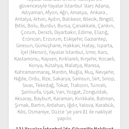
güvencesiyle Yayalar İstanbul ’dan: Adana,
Adıyaman, Afyon, Ağrı, Amasya, Ankara ,
Antalya, Artvin, Aydın, Balıkesir, Bilecik, Bingöl,
Bitlis, Bolu, Burdur, Bursa, Çanakkale, Çankırı,
Çorum, Denizli, Diyarbakır, Edirne, Elazığ,
Erzincan, Erzurum, Eskişehir, Gaziantep,
Giresun, Gümüşhane, Hakkari, Hatay, Isparta,
İçel (Mersin), Yayalar İstanbul, İzmir, Kars,
Kastamonu, Kayseri, Kırklareli, Kırşehir, Kocaeli,
Konya, Kütahya, Malatya, Manisa,
Kahramanmaraş, Mardin, Muğla, Muş, Nevşehir,
Niğde, Ordu, Rize, Sakarya, Samsun, Siirt, Sinop,
Sivas, Tekirdağ, Tokat, Trabzon, Tunceli,
Şanlıurfa, Uşak, Van, Yozgat, Zonguldak,
Aksaray, Bayburt, Karaman, Kırıkkale, Batman,
Şırnak, Bartın, Ardahan, Iğdır, Yalova, Karabük,
Kilis, Osmaniye, Düzce ‘ye yani 81 ile nakliyat
yapılır.
13) Yayalar İstanbul ’da
Güvenilir Nakliyat