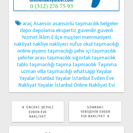
araç
Asansör
asansörlü taşımacılık
belgeler
depo
depolama
ekspertiz
güvenilir
güvenli
hizmet
İklim
il
ilçe
müşteri memnuniyeti
nakliyat
nakliye
nakliyeci
nüfus
okul taşımacılığı
online
piyano taşımacılığı
şehir içi taşımacılık
şehirler arası taşımacılık
sigortalı taşımacılık
tablo taşımacılığı
taşıma
taşımacılık
Taşınma
uzman
villa taşımacılığı
whatsapp
Yayalar
Yayalar İstanbul
Yayalar İstanbul Evden Eve
Nakliyat
Yayalar İstanbul Online Nakliyat Evi
ÖNCEKI
SONRAKI
ÖNCEKI:
ŞEYHLI
SONRAKI:
YAZI:
YAZI:
YENIŞEHIR EVDEN
EVDEN EVE
EVE NAKLIYAT
NAKLIYAT