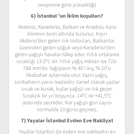
seviyesine göre yüksekliği)
6) İstanbul ’un
İklim koşulları?
Akdeniz, Karadeniz, Balkan ve Anadolu kara
ikliminin tesiri altında bulunur. Kışın
Akdeniz’den gelen ılık lodosları, Balkanlar
üzerinden gelen soğuk veya Karadeniz’den
gelen yağışlı havalar tâkip eder. Yıllık ortalama
sıcaklığı 13.5°C dir. Yıllık yağış miktarı ise 720-
788 mm’dir. Yağışların % 40’ı kış, % 20’si
ilkabahar aylarında olur. Yazın yağış,
sonbaharın yarısı kadardır. Genel olarak yazlar
sıcak ve kurak, kışlar yağışlı ve ılık geçer.
Sıcaklık bir yıl boyunca -14°C ile +41,5°C
arasında seyreder. Kar yağışlı gün sayısı
normalde 10 günü geçmez.
7) Yayalar İstanbul
Evden Eve Nakliyat
Yayalar İstanbul da evden eve nakliyatın en