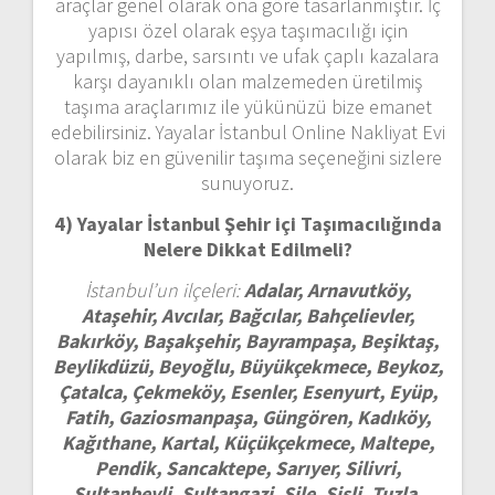
araçlar genel olarak ona göre tasarlanmıştır. İç
yapısı özel olarak eşya taşımacılığı için
yapılmış, darbe, sarsıntı ve ufak çaplı kazalara
karşı dayanıklı olan malzemeden üretilmiş
taşıma araçlarımız ile yükünüzü bize emanet
edebilirsiniz. Yayalar İstanbul Online Nakliyat Evi
olarak biz en güvenilir taşıma seçeneğini sizlere
sunuyoruz.
4) Yayalar İstanbul
Şehir içi Taşımacılığında
Nelere Dikkat Edilmeli?
İstanbul’un ilçeleri:
Adalar, Arnavutköy,
Ataşehir, Avcılar, Bağcılar, Bahçelievler,
Bakırköy, Başakşehir, Bayrampaşa, Beşiktaş,
Beylikdüzü, Beyoğlu, Büyükçekmece, Beykoz,
Çatalca, Çekmeköy, Esenler, Esenyurt, Eyüp,
Fatih, Gaziosmanpaşa, Güngören, Kadıköy,
Kağıthane, Kartal, Küçükçekmece, Maltepe,
Pendik, Sancaktepe, Sarıyer, Silivri,
Sultanbeyli, Sultangazi, Şile, Şişli, Tuzla,