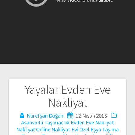
Yayalar Evden Eve
Yazı
Nakliyat
gezinmesi
Nurefşan Doğan
12 Nisan 2018
Asansörlü Taşımacılık
Evden Eve Nakliyat
Nakliyat
Online Nakliyat Evi
Özel Eşya Taşıma