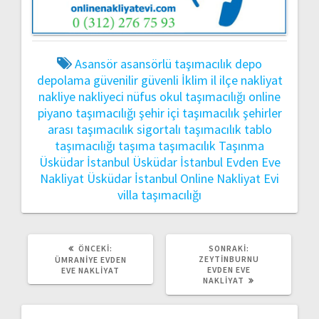
Asansör
asansörlü taşımacılık
depo
depolama
güvenilir
güvenli
İklim
il
ilçe
nakliyat
nakliye
nakliyeci
nüfus
okul taşımacılığı
online
piyano taşımacılığı
şehir içi taşımacılık
şehirler
arası taşımacılık
sigortalı taşımacılık
tablo
taşımacılığı
taşıma
taşımacılık
Taşınma
Üsküdar İstanbul
Üsküdar İstanbul Evden Eve
Nakliyat
Üsküdar İstanbul Online Nakliyat Evi
villa taşımacılığı
ÖNCEKI
SONRAKI
ÖNCEKI:
SONRAKI:
YAZI:
YAZI:
ZEYTINBURNU
ÜMRANIYE EVDEN
EVDEN EVE
EVE NAKLIYAT
NAKLIYAT