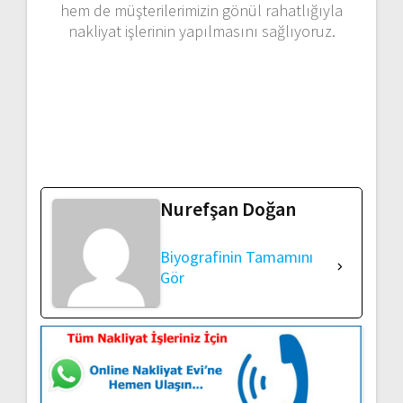
hem de müşterilerimizin gönül rahatlığıyla
nakliyat işlerinin yapılmasını sağlıyoruz.
Nurefşan Doğan
Biyografinin Tamamını
Gör