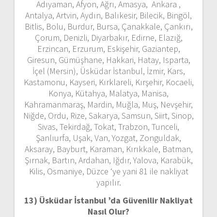
Adıyaman, Afyon, Ağrı, Amasya, Ankara ,
Antalya, Artvin, Aydın, Balıkesir, Bilecik, Bingöl,
Bitlis, Bolu, Burdur, Bursa, Çanakkale, Çankırı,
Çorum, Denizli, Diyarbakır, Edirne, Elazığ,
Erzincan, Erzurum, Eskişehir, Gaziantep,
Giresun, Gümüşhane, Hakkari, Hatay, Isparta,
İçel (Mersin), Üsküdar İstanbul, İzmir, Kars,
Kastamonu, Kayseri, Kırklareli, Kırşehir, Kocaeli,
Konya, Kütahya, Malatya, Manisa,
Kahramanmaraş, Mardin, Muğla, Muş, Nevşehir,
Niğde, Ordu, Rize, Sakarya, Samsun, Siirt, Sinop,
Sivas, Tekirdağ, Tokat, Trabzon, Tunceli,
Şanlıurfa, Uşak, Van, Yozgat, Zonguldak,
Aksaray, Bayburt, Karaman, Kırıkkale, Batman,
Şırnak, Bartın, Ardahan, Iğdır, Yalova, Karabük,
Kilis, Osmaniye, Düzce ‘ye yani 81 ile nakliyat
yapılır.
13) Üsküdar İstanbul ’da
Güvenilir Nakliyat
Nasıl Olur?