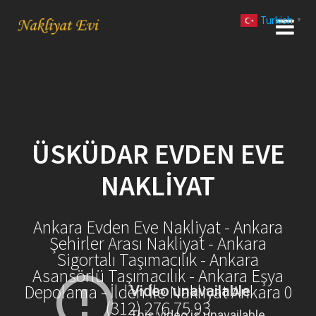
Skip
Turkish
to
▼
content
ÜSKÜDAR EVDEN EVE
NAKLIYAT
Ankara Evden Eve Nakliyat - Ankara
Şehirler Arası Nakliyat - Ankara
Sigortalı Taşımacılık - Ankara
Asansörlü Taşımacılık - Ankara Eşya
Depolama - İlden İle Nakliyat Ankara 0
(312) 276 75 93