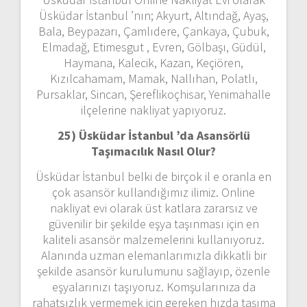
Üsküdar İstanbul ’nın; Akyurt, Altındağ, Ayaş,
Bala, Beypazarı, Çamlıdere, Çankaya, Çubuk,
Elmadağ, Etimesgut , Evren, Gölbaşı, Güdül,
Haymana, Kalecik, Kazan, Keçiören,
Kızılcahamam, Mamak, Nallıhan, Polatlı,
Pursaklar, Sincan, Şereflikoçhisar, Yenimahalle
ilçelerine nakliyat yapıyoruz.
25) Üsküdar İstanbul ’da Asansörlü
Taşımacılık Nasıl Olur?
Üsküdar İstanbul belki de birçok il e oranla en
çok asansör kullandığımız ilimiz. Online
nakliyat evi olarak üst katlara zararsız ve
güvenilir bir şekilde eşya taşınması için en
kaliteli asansör malzemelerini kullanıyoruz.
Alanında uzman elemanlarımızla dikkatli bir
şekilde asansör kurulumunu sağlayıp, özenle
eşyalarınızı taşıyoruz. Komşularınıza da
rahatsızlık vermemek için gereken hızda taşıma