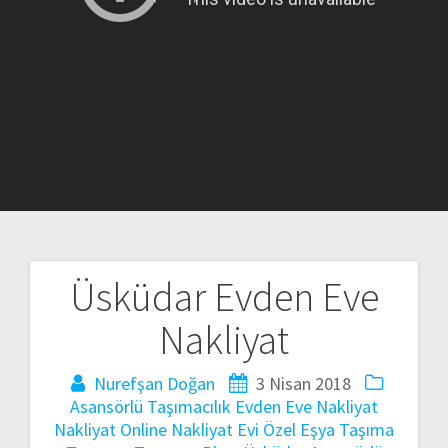
Üsküdar Evden Eve
Yazı
Nakliyat
gezinmesi
Nurefşan Doğan
3 Nisan 2018
Asansörlü Taşımacılık
Evden Eve Nakliyat
Nakliyat
Online Nakliyat Evi
Özel Eşya Taşıma