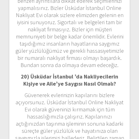
benzeri ayrıntılara dikkat ederek seçimlerinizi
yapmalısınız. Bizler Üsküdar İstanbul Online
Nakliyat Evi olarak sizlere elimizden gelenin en
iyisini sunuyoruz. Sigortalı ve belgeleri tam bir
nakliyat firmasıyız. Bizler için müşteri
memnuniyeti bir belge kadar önemlidir. Evlerini
taşıdığımız insanların hayatlarına saygımız
güler yüzlülüğümüz ve gerekli hassasiyetimizle
bir numaralı nakliyat firması olmayı başardık.
Bundan sonra da olmaya devam edeceğiz.
20) Üsküdar İstanbul ’da Nakliyecilerin
Kişiye ve Aile’ye Saygısı Nasıl Olmalı?
Güvenerek evlerinizin kapılarını bizlere
açıyorsunuz. Üsküdar İstanbul Online Nakliyat
Evi olarak güveninizi kırmamak için tüm
hassaslığımızla çalışırız. Kapılarınızı
açtığınızdan taşınma işleminin sonuna kadarki
süreçte güler yüzlülük ve hayatınıza olan
saygımızla işlerimizi hallederiz. Belirtilen zaman