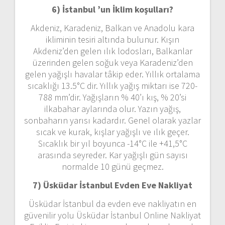
6) İstanbul ’un
İklim koşulları?
Akdeniz, Karadeniz, Balkan ve Anadolu kara
ikliminin tesiri altında bulunur. Kışın
Akdeniz’den gelen ılık lodosları, Balkanlar
üzerinden gelen soğuk veya Karadeniz’den
gelen yağışlı havalar tâkip eder. Yıllık ortalama
sıcaklığı 13.5°C dir. Yıllık yağış miktarı ise 720-
788 mm’dir. Yağışların % 40’ı kış, % 20’si
ilkabahar aylarında olur. Yazın yağış,
sonbaharın yarısı kadardır. Genel olarak yazlar
sıcak ve kurak, kışlar yağışlı ve ılık geçer.
Sıcaklık bir yıl boyunca -14°C ile +41,5°C
arasında seyreder. Kar yağışlı gün sayısı
normalde 10 günü geçmez.
7) Üsküdar İstanbul
Evden Eve Nakliyat
Üsküdar İstanbul da evden eve nakliyatın en
güvenilir yolu Üsküdar İstanbul Online Nakliyat