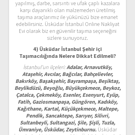
yapılmış, darbe, sarsıntı ve ufak çaplı kazalara
karşı dayanıklı olan malzemeden üretilmiş
taşıma araçlarımız ile yükünüzü bize emanet
edebilirsiniz. Üsküdar İstanbul Online Nakliyat
Evi olarak biz en güvenilir taşıma seçeneğini
sizlere sunuyoruz.
4) Üsküdar İstanbul
Şehir içi
Taşımacılığında Nelere Dikkat Edilmeli?
İstanbul’un ilçeleri:
Adalar, Arnavutköy,
Ataşehir, Avcılar, Bağcılar, Bahçelievler,
Bakırköy, Başakşehir, Bayrampaşa, Beşiktaş,
Beylikdüzü, Beyoğlu, Büyükçekmece, Beykoz,
Çatalca, Çekmeköy, Esenler, Esenyurt, Eyüp,
Fatih, Gaziosmanpaşa, Güngören, Kadıköy,
Kağıthane, Kartal, Küçükçekmece, Maltepe,
Pendik, Sancaktepe, Sarıyer, Silivri,
Sultanbeyli, Sultangazi, Şile, Şişli, Tuzla,
Ümraniye, Üsküdar, Zeytinburnu.
Üsküdar