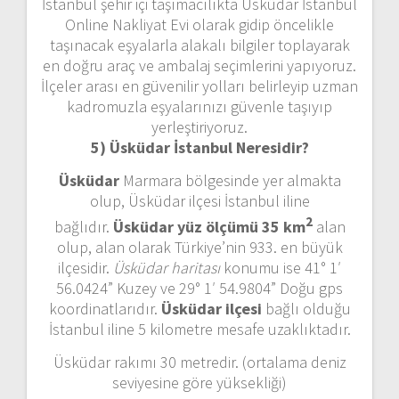
İstanbul şehir içi taşımacılıkta Üsküdar İstanbul
Online Nakliyat Evi olarak gidip öncelikle
taşınacak eşyalarla alakalı bilgiler toplayarak
en doğru araç ve ambalaj seçimlerini yapıyoruz.
İlçeler arası en güvenilir yolları belirleyip uzman
kadromuzla eşyalarınızı güvenle taşıyıp
yerleştiriyoruz.
5) Üsküdar İstanbul
Neresidir?
Üsküdar
Marmara bölgesinde yer almakta
olup, Üsküdar ilçesi İstanbul iline
2
bağlıdır.
Üsküdar yüz ölçümü 35 km
alan
olup, alan olarak Türkiye’nin 933. en büyük
ilçesidir.
Üsküdar haritası
konumu ise 41° 1′
56.0424” Kuzey ve 29° 1′ 54.9804” Doğu gps
koordinatlarıdır.
Üsküdar ilçesi
bağlı olduğu
İstanbul iline 5 kilometre mesafe uzaklıktadır.
Üsküdar rakımı 30 metredir. (ortalama deniz
seviyesine göre yüksekliği)