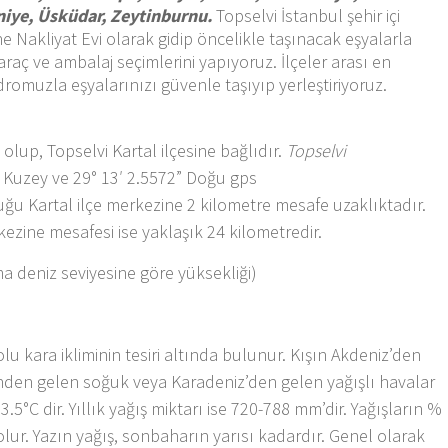
raniye, Üsküdar, Zeytinburnu.
Topselvi İstanbul şehir içi
e Nakliyat Evi olarak gidip öncelikle taşınacak eşyalarla
araç ve ambalaj seçimlerini yapıyoruz. İlçeler arası en
dromuzla eşyalarınızı güvenle taşıyıp yerleştiriyoruz.
olup, Topselvi Kartal ilçesine bağlıdır.
Topselvi
 Kuzey ve 29° 13′ 2.5572” Doğu gps
ğu Kartal ilçe merkezine 2 kilometre mesafe uzaklıktadır.
kezine mesafesi ise yaklaşık 24 kilometredir.
ma deniz seviyesine göre yüksekliği)
u kara ikliminin tesiri altında bulunur. Kışın Akdeniz’den
rinden gelen soğuk veya Karadeniz’den gelen yağışlı havalar
13.5°C dir. Yıllık yağış miktarı ise 720-788 mm’dir. Yağışların %
 olur. Yazın yağış, sonbaharın yarısı kadardır. Genel olarak