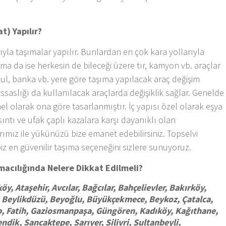
t) Yapılır?
ıyla taşımalar yapılır. Bunlardan en çok kara yollarıyla
şıma da ise herkesin de bileceği üzere tır, kamyon vb. araçlar
, okul, banka vb. yere göre taşıma yapılacak araç değişim
assaslığı da kullanılacak araçlarda değişiklik sağlar. Genelde
enel olarak ona göre tasarlanmıştır. İç yapısı özel olarak eşya
rsıntı ve ufak çaplı kazalara karşı dayanıklı olan
ımız ile yükünüzü bize emanet edebilirsiniz. Topselvi
biz en güvenilir taşıma seçeneğini sizlere sunuyoruz.
ımacılığında Nelere Dikkat Edilmeli?
öy, Ataşehir, Avcılar, Bağcılar, Bahçelievler, Bakırköy,
 Beylikdüzü, Beyoğlu, Büyükçekmece, Beykoz, Çatalca,
p, Fatih, Gaziosmanpaşa, Güngören, Kadıköy, Kağıthane,
dik, Sancaktepe, Sarıyer, Silivri, Sultanbeyli,