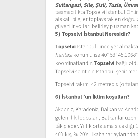
Sultangazi, Şile, Şişli, Tuzla, Üm
taşımacılıkta Topselvi İstanbul Onlin
alakalı bilgiler toplayarak en doğru 
güvenilir yolları belirleyip uzman ka
5) Topselvi İstanbul
Neresidir?
Topselvi
İstanbul ilinde yer almakta 
haritası
konumu ise 40° 53′ 45.1068”
koordinatlarıdır.
Topselvi
bağlı oldu
Topselvi semtinin İstanbul şehir mer
Topselvi rakımı 42 metredir. (ortala
6) İstanbul ’un
İklim koşulları?
Akdeniz, Karadeniz, Balkan ve Anadol
gelen ılık lodosları, Balkanlar üze
tâkip eder. Yıllık ortalama sıcaklığı 
40’ı kış, % 20’si ilkabahar aylarında