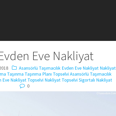
Evden Eve Nakliyat
2018
Asansörlü Taşımacılık
Evden Eve Nakliyat
Nakliyat
ıma
Taşınma
Taşınma Planı
Topselvi Asansörlü Taşımacılık
n Eve Nakliyat
Topselvi Nakliyat
Topselvi Sigortalı Nakliyat
0