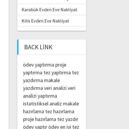
Karabük Evden Eve Nakliyat
Kilis Evden Eve Nakliyat
BACK LINK
ödev yaptırma
proje
yaptırma
tez yaptırma
tez
yazdırma
makale
yazdırma
veri analizi
veri
analizi yaptırma
istatistiksel analiz
makale
hazırlama
tez hazırlama
proje hazırlama
tez yazdır
ödev yaptır
ödev
en iyi tez