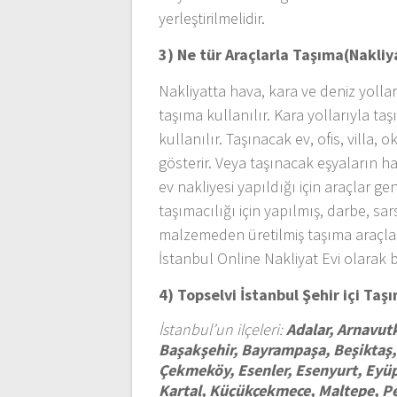
yerleştirilmelidir.
3) Ne tür Araçlarla Taşıma(Nakliya
Nakliyatta hava, kara ve deniz yollar
taşıma kullanılır. Kara yollarıyla ta
kullanılır. Taşınacak ev, ofis, villa
gösterir. Veya taşınacak eşyaların h
ev nakliyesi yapıldığı için araçlar g
taşımacılığı için yapılmış, darbe, sa
malzemeden üretilmiş taşıma araçlar
İstanbul Online Nakliyat Evi olarak 
4) Topselvi İstanbul
Şehir içi Taş
İstanbul’un ilçeleri:
Adalar, Arnavutk
Başakşehir, Bayrampaşa, Beşiktaş,
Çekmeköy, Esenler, Esenyurt, Eyü
Kartal, Küçükçekmece, Maltepe, Pen