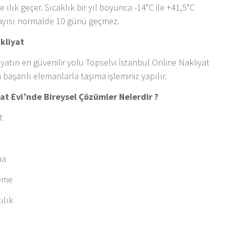
ve ılık geçer. Sıcaklık bir yıl boyunca -14°C ile +41,5°C
sayısı normalde 10 günü geçmez.
kliyat
yatın en güvenilir yolu Topselvi İstanbul Online Nakliyat
 başarılı elemanlarla taşıma işleminiz yapılır.
yat Evi’nde Bireysel Çözümler Nelerdir ?
t
ma
leme
ılık
k