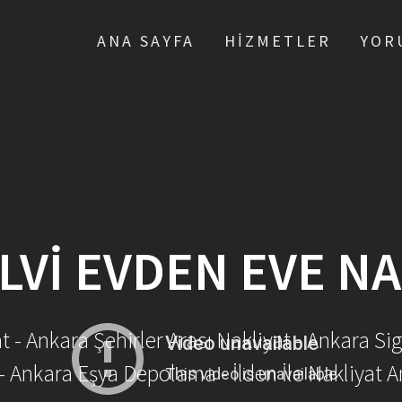
ANA SAYFA
HIZMETLER
YOR
LVI EVDEN EVE NA
- Ankara Şehirler Arası Nakliyat - Ankara Sig
- Ankara Eşya Depolama - İlden İle Nakliyat A