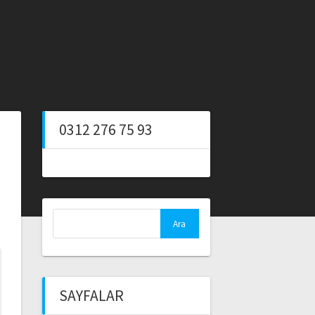
0312 276 75 93
Arama:
SAYFALAR