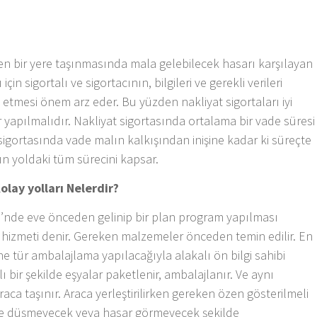
rden bir yere taşınmasında mala gelebilecek hasarı karşılayan
için sigortalı ve sigortacının, bilgileri ve gerekli verileri
 etmesi önem arz eder. Bu yüzden nakliyat sigortaları iyi
 yapılmalıdır. Nakliyat sigortasında ortalama bir vade süresi
 sigortasında vade malın kalkışından inişine kadar ki süreçte
lın yoldaki tüm sürecini kapsar.
olay yolları Nelerdir?
vi’nde eve önceden gelinip bir plan program yapılması
z hizmeti denir. Gereken malzemeler önceden temin edilir. En
ne tür ambalajlama yapılacağıyla alakalı ön bilgi sahibi
lı bir şekilde eşyalar paketlenir, ambalajlanır. Ve aynı
aca taşınır. Araca yerleştirilirken gereken özen gösterilmeli
ette düşmeyecek veya hasar görmeyecek şekilde