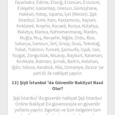
Diyarbakır, Edirne, Elazığ, Erzincan, Erzurum,
Eskişehir, Gaziantep, Giresun, Gümüşhane,
Hakkari, Hatay, Isparta, İçel (Mersin), Şişli
İstanbul, İzmir, Kars, Kastamonu, Kayseri,
Kırklareli, Kırşehir, Kocaeli, Konya, Kütahya,
Malatya, Manisa, Kahramanmaraş, Mardin,
Muğla, Muş, Nevşehir, Niğde, Ordu, Rize,
Sakarya, Samsun, Siirt, Sinop, Sivas, Tekirdağ,
Tokat, Trabzon, Tunceli, Şanlıurfa, Uşak, Van,
Yozgat, Zonguldak, Aksaray, Bayburt, Karaman,
Kırıkkale, Batman, Şırnak, Bartın, Ardahan,
Iğdır, Yalova, Karabük, Kilis, Osmaniye, Düzce ‘ye
yani 81 ile nakliyat yapılır.
13) Şişli İstanbul ’da
Güvenilir Nakliyat Nasıl
Olur?
Şişli İstanbul ’da güvenilir nakliyat Şişli İstanbul
Online Nakliyat Evi güvencesiyle en güvenilir
yollarla yapılır. Sigortalı ve tüm belgeleri tam