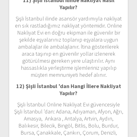
11) Şişli İstanbul
İlinde Nakliyat Nasıl
Yapılır?
Şişli İstanbul ilinde asansör yardımıyla nakliyat
en sık rastladığımız nakliyat yöntemidir. Online
Nakliyat Evi en doğru ekipman ile güvenilir bir
şekilde eşyalarınız toplanıp eşyalara uygun
ambalajlar ile ambalajlanır. İtina gösterilerek
araca taşınıp en güvenilir yollar izlenerek
götürülmesi gereken yere ulaştırılır. Aynı
hassaslıkla yerleştirme işlemleriniz yapılıp
müşteri memnuniyeti hedef alınır.
12) Şişli İstanbul ’dan
Hangi İllere Nakliyat
Yapılır?
Şişli İstanbul Online Nakliyat Evi güvencesiyle
Şişli İstanbul ’dan: Adana, Adıyaman, Afyon, Ağrı,
Amasya, Ankara , Antalya, Artvin, Aydın,
Balıkesir, Bilecik, Bingöl, Bitlis, Bolu, Burdur,
Bursa, Çanakkale, Çankırı, Çorum, Denizli,