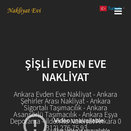
Skip
Turkish
to
▼
content
ŞIŞLI EVDEN EVE
NAKLIYAT
Ankara Evden Eve Nakliyat - Ankara
Şehirler Arası Nakliyat - Ankara
Sigortalı Taşımacılık - Ankara
Asansörlü Taşımacılık - Ankara Eşya
Depolama - İlden İle Nakliyat Ankara 0
(312) 276 75 93