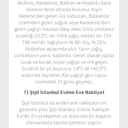
Akdeniz, Karadeniz, Balkan ve Anadolu kara
ikliminin tesiri altında bulunur. Kışın
Akdeniz’den gelen ılık lodosları, Balkanlar
üzerinden gelen soğuk veya Karadeniz’den
gelen yağışlı havalar tâkip eder. Yıllık ortalama
sıcaklığı 13.5°C dir. Yıllık yağış miktarı ise 720-
788 mm’dir. Yağışların % 40’ı kış, % 20’si
ilkabahar aylarında olur. Yazın yağış,
sonbaharın yarısı kadardır. Genel olarak yazlar
sıcak ve kurak, kışlar yağışlı ve ılık geçer.
Sıcaklık bir yıl boyunca -14°C ile +41,5°C
arasında seyreder. Kar yağışlı gün sayısı
normalde 10 günü geçmez.
7) Şişli İstanbul
Evden Eve Nakliyat
Şişli İstanbul da evden eve nakliyatın en
güvenilir yolu Şişli İstanbul Online Nakliyat
Evi’dir. En iyi ekipman ve alanında en başarılı
elemanlarla taşıma işleminiz yapılır.