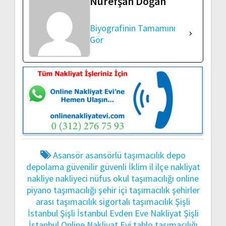
Nurefşan Doğan
Biyografinin Tamamını
Gör
Asansör
asansörlü taşımacılık
depo
depolama
güvenilir
güvenli
İklim
il
ilçe
nakliyat
nakliye
nakliyeci
nüfus
okul taşımacılığı
online
piyano taşımacılığı
şehir içi taşımacılık
şehirler
arası taşımacılık
sigortalı taşımacılık
Şişli
İstanbul
Şişli İstanbul Evden Eve Nakliyat
Şişli
İstanbul Online Nakliyat Evi
tablo taşımacılığı