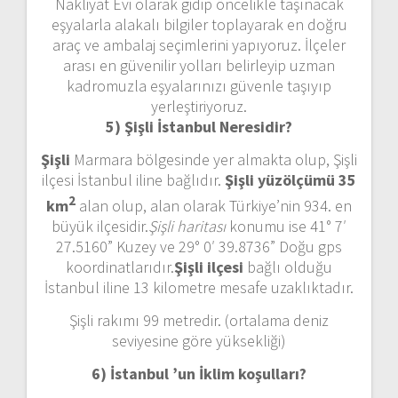
Nakliyat Evi olarak gidip öncelikle taşınacak
eşyalarla alakalı bilgiler toplayarak en doğru
araç ve ambalaj seçimlerini yapıyoruz. İlçeler
arası en güvenilir yolları belirleyip uzman
kadromuzla eşyalarınızı güvenle taşıyıp
yerleştiriyoruz.
5) Şişli İstanbul
Neresidir?
Şişli
Marmara bölgesinde yer almakta olup, Şişli
ilçesi İstanbul iline bağlıdır.
Şişli yüzölçümü 35
2
km
alan olup, alan olarak Türkiye’nin 934. en
büyük ilçesidir.
Şişli haritası
konumu ise 41° 7′
27.5160” Kuzey ve 29° 0′ 39.8736” Doğu gps
koordinatlarıdır.
Şişli ilçesi
bağlı olduğu
İstanbul iline 13 kilometre mesafe uzaklıktadır.
Şişli rakımı 99 metredir. (ortalama deniz
seviyesine göre yüksekliği)
6) İstanbul ’un
İklim koşulları?