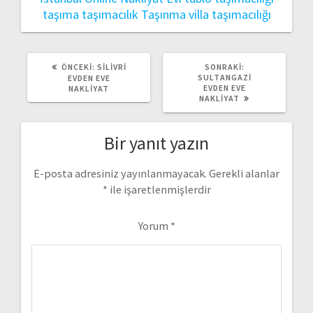
taşıma
taşımacılık
Taşınma
villa taşımacılığı
ÖNCEKI
SONRAKI
ÖNCEKI:
SILIVRI
SONRAKI:
YAZI:
YAZI:
SULTANGAZI
EVDEN EVE
EVDEN EVE
NAKLIYAT
NAKLIYAT
Bir yanıt yazın
E-posta adresiniz yayınlanmayacak.
Gerekli alanlar
*
ile işaretlenmişlerdir
Yorum
*