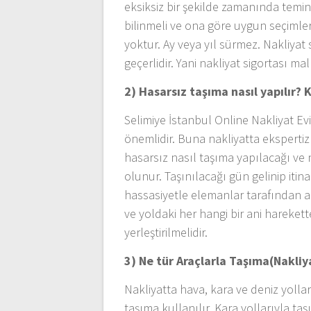
eksiksiz bir şekilde zamanında temin
bilinmeli ve ona göre uygun seçimler
yoktur. Ay veya yıl sürmez. Nakliyat
geçerlidir. Yani nakliyat sigortası ma
2) Hasarsız taşıma nasıl yapılır? K
Selimiye İstanbul Online Nakliyat E
önemlidir. Buna nakliyatta eksperti
hasarsız nasıl taşıma yapılacağı ve 
olunur. Taşınılacağı gün gelinip itina
hassasiyetle elemanlar tarafından ar
ve yoldaki her hangi bir ani harek
yerleştirilmelidir.
3) Ne tür Araçlarla Taşıma(Nakliya
Nakliyatta hava, kara ve deniz yollar
taşıma kullanılır. Kara yollarıyla ta