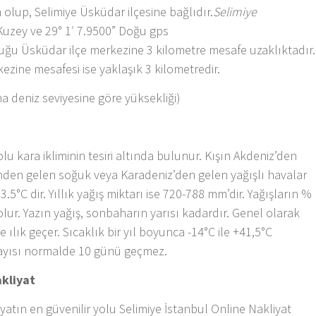
 olup, Selimiye Üsküdar ilçesine bağlıdır.
Selimiye
Kuzey ve 29° 1′ 7.9500” Doğu gps
uğu Üsküdar ilçe merkezine 3 kilometre mesafe uzaklıktadır.
kezine mesafesi ise yaklaşık 3 kilometredir.
ma deniz seviyesine göre yüksekliği)
u kara ikliminin tesiri altında bulunur. Kışın Akdeniz’den
rinden gelen soğuk veya Karadeniz’den gelen yağışlı havalar
13.5°C dir. Yıllık yağış miktarı ise 720-788 mm’dir. Yağışların %
 olur. Yazın yağış, sonbaharın yarısı kadardır. Genel olarak
ve ılık geçer. Sıcaklık bir yıl boyunca -14°C ile +41,5°C
sayısı normalde 10 günü geçmez.
kliyat
yatın en güvenilir yolu Selimiye İstanbul Online Nakliyat