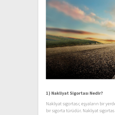
1) Nakliyat Sigortası Nedir?
Nakliyat sigortası; eşyaların bir ye
bir sigorta türüdür. Nakliyat sigortası 