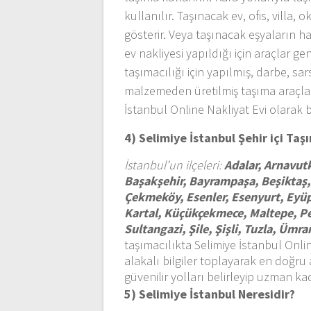
kullanılır. Taşınacak ev, ofis, villa
gösterir. Veya taşınacak eşyaların h
ev nakliyesi yapıldığı için araçlar g
taşımacılığı için yapılmış, darbe, sa
malzemeden üretilmiş taşıma araçlar
İstanbul Online Nakliyat Evi olarak 
4) Selimiye İstanbul
Şehir içi Taş
İstanbul’un ilçeleri:
Adalar, Arnavutk
Başakşehir, Bayrampaşa, Beşiktaş,
Çekmeköy, Esenler, Esenyurt, Eyü
Kartal, Küçükçekmece, Maltepe, Pen
Sultangazi, Şile, Şişli, Tuzla, Üm
taşımacılıkta Selimiye İstanbul Onlin
alakalı bilgiler toplayarak en doğru 
güvenilir yolları belirleyip uzman ka
5) Selimiye İstanbul
Neresidir?