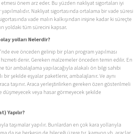
 etmesi önem arz eder. Bu yüzden nakliyat sigortaları iyi
 yapılmalıdır. Nakliyat sigortasında ortalama bir vade süresi
 sigortasında vade malın kalkışından inişine kadar ki süreçte
lın yoldaki tüm sürecini kapsar.
olay yolları Nelerdir?
vi’nde eve önceden gelinip bir plan program yapılması
z hizmeti denir. Gereken malzemeler önceden temin edilir. En
ne tür ambalajlama yapılacağıyla alakalı ön bilgi sahibi
lı bir şekilde eşyalar paketlenir, ambalajlanır. Ve aynı
aca taşınır. Araca yerleştirilirken gereken özen gösterilmeli
ette düşmeyecek veya hasar görmeyecek şekilde
t) Yapılır?
ıyla taşımalar yapılır. Bunlardan en çok kara yollarıyla
şıma da ise herkesin de bileceği üzere tır, kamyon vb. araçlar