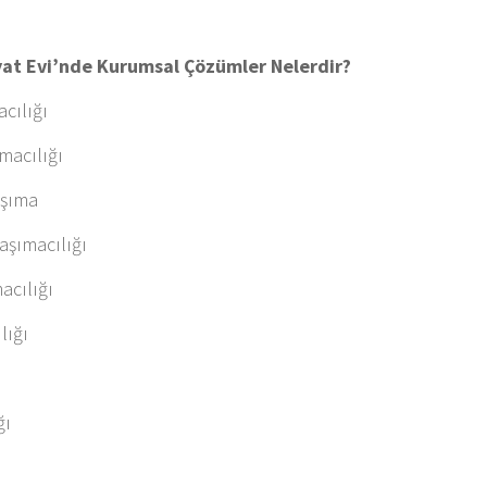
iyat Evi’nde Kurumsal Çözümler Nelerdir?
acılığı
macılığı
aşıma
Taşımacılığı
acılığı
lığı
ı
ğı