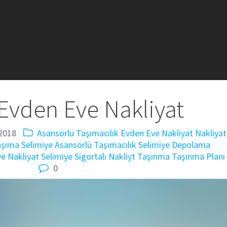
Evden Eve Nakliyat
2018
Asansörlü Taşımacılık
Evden Eve Nakliyat
Nakliyat
aşıma
Selimiye Asansörlü Taşımacılık
Selimiye Depolama
ye Nakliyat
Selimiye Sigortalı Nakliyt
Taşınma
Taşınma Planı
0