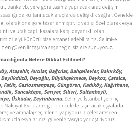
, okul, banka vb. yere göre taşıma yapılacak araç değişim
assaslığı da kullanılacak araçlarda değişiklik sağlar. Genelde
enel olarak ona göre tasarlanmıştır. İç yapısı özel olarak eşya
rsıntı ve ufak çaplı kazalara karşı dayanıklı olan
ımız ile yükünüzü bize emanet edebilirsiniz. Selimiye
biz en güvenilir taşıma seçeneğini sizlere sunuyoruz.
ımacılığında Nelere Dikkat Edilmeli?
öy, Ataşehir, Avcılar, Bağcılar, Bahçelievler, Bakırköy,
 Beylikdüzü, Beyoğlu, Büyükçekmece, Beykoz, Çatalca,
p, Fatih, Gaziosmanpaşa, Güngören, Kadıköy, Kağıthane,
dik, Sancaktepe, Sarıyer, Silivri, Sultanbeyli,
raniye, Üsküdar, Zeytinburnu.
Selimiye İstanbul şehir içi
e Nakliyat Evi olarak gidip öncelikle taşınacak eşyalarla
araç ve ambalaj seçimlerini yapıyoruz. İlçeler arası en
dromuzla eşyalarınızı güvenle taşıyıp yerleştiriyoruz.