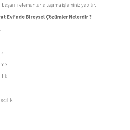
 başarılı elemanlarla taşıma işleminiz yapılır.
yat Evi’nde Bireysel Çözümler Nelerdir ?
t
ma
leme
ılık
k
acılık