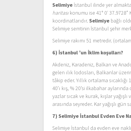
Selimiye
İstanbul ilinde yer almakta
haritası
konumu ise 41° 0′ 37.9728” 
koordinatlarıdır.
Selimiye
bağlı old
Selimiye semtinin İstanbul şehir mer
Selimiye rakımı 51 metredir. (ortala
6) İstanbul ’un
İklim koşulları?
Akdeniz, Karadeniz, Balkan ve Anadol
gelen ılık lodosları, Balkanlar üze
tâkip eder. Yıllık ortalama sıcaklığı 
40’ı kış, % 20’si ilkabahar aylarında
yazlar sıcak ve kurak, kışlar yağışlı 
arasında seyreder. Kar yağışlı gün 
7) Selimiye İstanbul
Evden Eve Na
Selimiye İstanbul da evden eve nakli