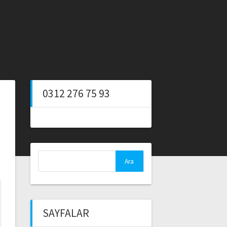
0312 276 75 93
Arama:
SAYFALAR