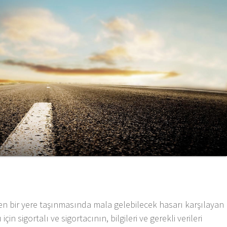
rden bir yere taşınmasında mala gelebilecek hasarı karşılayan
için sigortalı ve sigortacının, bilgileri ve gerekli verileri