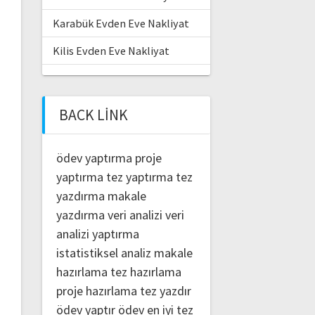
Karabük Evden Eve Nakliyat
Kilis Evden Eve Nakliyat
BACK LINK
ödev yaptırma
proje
yaptırma
tez yaptırma
tez
yazdırma
makale
yazdırma
veri analizi
veri
analizi yaptırma
istatistiksel analiz
makale
hazırlama
tez hazırlama
proje hazırlama
tez yazdır
ödev yaptır
ödev
en iyi tez