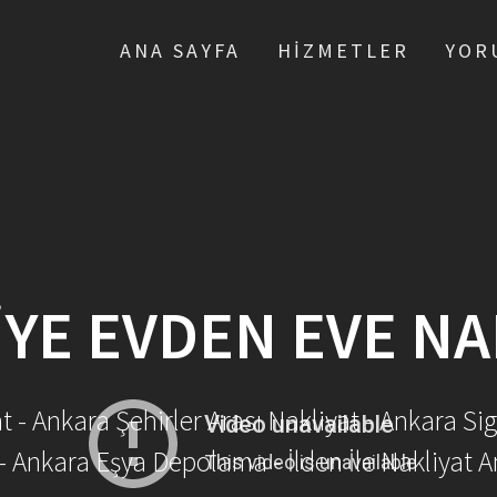
ANA SAYFA
HIZMETLER
YOR
IYE EVDEN EVE NA
- Ankara Şehirler Arası Nakliyat - Ankara Sig
- Ankara Eşya Depolama - İlden İle Nakliyat A