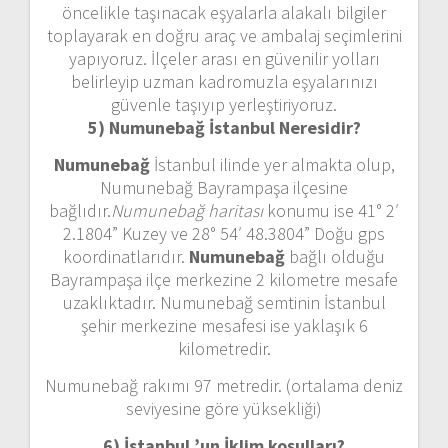
öncelikle taşınacak eşyalarla alakalı bilgiler
toplayarak en doğru araç ve ambalaj seçimlerini
yapıyoruz. İlçeler arası en güvenilir yolları
belirleyip uzman kadromuzla eşyalarınızı
güvenle taşıyıp yerleştiriyoruz.
5) Numunebağ İstanbul
Neresidir?
Numunebağ
İstanbul ilinde yer almakta olup,
Numunebağ Bayrampaşa ilçesine
bağlıdır.
Numunebağ haritası
konumu ise 41° 2′
2.1804” Kuzey ve 28° 54′ 48.3804” Doğu gps
koordinatlarıdır.
Numunebağ
bağlı olduğu
Bayrampaşa ilçe merkezine 2 kilometre mesafe
uzaklıktadır. Numunebağ semtinin İstanbul
şehir merkezine mesafesi ise yaklaşık 6
kilometredir.
Numunebağ rakımı 97 metredir. (ortalama deniz
seviyesine göre yüksekliği)
6) İstanbul ’un
İklim koşulları?