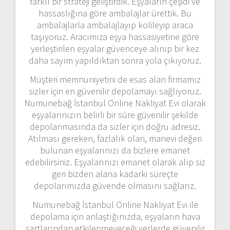
farklı bir strateji geliştirdik. Eşyaların çeşidi ve
hassaslığına göre ambalajlar ürettik. Bu
ambalajlarla ambalajlayıp kolileyip araca
taşıyoruz. Aracımıza eşya hassasiyetine göre
yerleştirilen eşyalar güvenceye alınıp bir kez
daha sayım yapıldıktan sonra yola çıkıyoruz.
Müşteri memnuniyetini de esas alan firmamız
sizler için en güvenilir depolamayı sağlıyoruz.
Numunebağ İstanbul Online Nakliyat Evi olarak
eşyalarınızın belirli bir süre güvenilir şekilde
depolanmasında da sizler için doğru adresiz.
Atılması gereken, fazlalık olan, manevi değeri
bulunan eşyalarınızı da bizlere emanet
edebilirsiniz. Eşyalarınızı emanet olarak alıp siz
geri bizden alana kadarki süreçte
depolarımızda güvende olmasını sağlarız.
Numunebağ İstanbul Online Nakliyat Evi ile
depolama için anlaştığınızda, eşyaların hava
şartlarından etkilenmeyeceği yerlerde güvenilir