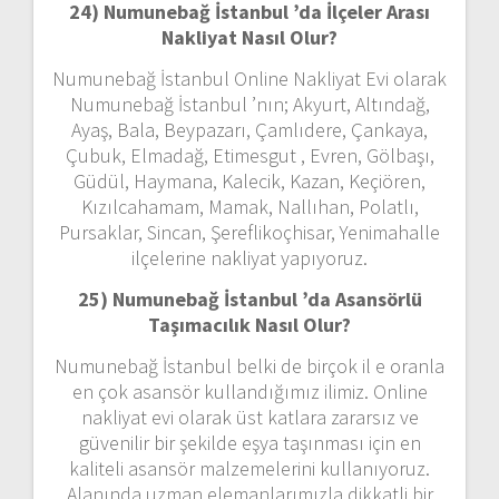
24) Numunebağ İstanbul ’da İlçeler Arası
Nakliyat Nasıl Olur?
Numunebağ İstanbul Online Nakliyat Evi olarak
Numunebağ İstanbul ’nın; Akyurt, Altındağ,
Ayaş, Bala, Beypazarı, Çamlıdere, Çankaya,
Çubuk, Elmadağ, Etimesgut , Evren, Gölbaşı,
Güdül, Haymana, Kalecik, Kazan, Keçiören,
Kızılcahamam, Mamak, Nallıhan, Polatlı,
Pursaklar, Sincan, Şereflikoçhisar, Yenimahalle
ilçelerine nakliyat yapıyoruz.
25) Numunebağ İstanbul ’da Asansörlü
Taşımacılık Nasıl Olur?
Numunebağ İstanbul belki de birçok il e oranla
en çok asansör kullandığımız ilimiz. Online
nakliyat evi olarak üst katlara zararsız ve
güvenilir bir şekilde eşya taşınması için en
kaliteli asansör malzemelerini kullanıyoruz.
Alanında uzman elemanlarımızla dikkatli bir