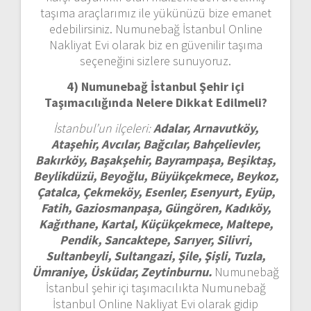
taşıma araçlarımız ile yükünüzü bize emanet
edebilirsiniz. Numunebağ İstanbul Online
Nakliyat Evi olarak biz en güvenilir taşıma
seçeneğini sizlere sunuyoruz.
4) Numunebağ İstanbul
Şehir içi
Taşımacılığında Nelere Dikkat Edilmeli?
İstanbul’un ilçeleri:
Adalar, Arnavutköy,
Ataşehir, Avcılar, Bağcılar, Bahçelievler,
Bakırköy, Başakşehir, Bayrampaşa, Beşiktaş,
Beylikdüzü, Beyoğlu, Büyükçekmece, Beykoz,
Çatalca, Çekmeköy, Esenler, Esenyurt, Eyüp,
Fatih, Gaziosmanpaşa, Güngören, Kadıköy,
Kağıthane, Kartal, Küçükçekmece, Maltepe,
Pendik, Sancaktepe, Sarıyer, Silivri,
Sultanbeyli, Sultangazi, Şile, Şişli, Tuzla,
Ümraniye, Üsküdar, Zeytinburnu.
Numunebağ
İstanbul şehir içi taşımacılıkta Numunebağ
İstanbul Online Nakliyat Evi olarak gidip