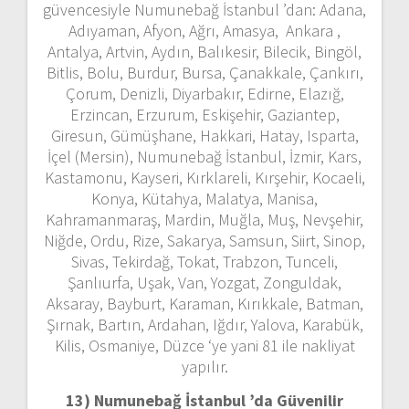
güvencesiyle Numunebağ İstanbul ’dan: Adana,
Adıyaman, Afyon, Ağrı, Amasya, Ankara ,
Antalya, Artvin, Aydın, Balıkesir, Bilecik, Bingöl,
Bitlis, Bolu, Burdur, Bursa, Çanakkale, Çankırı,
Çorum, Denizli, Diyarbakır, Edirne, Elazığ,
Erzincan, Erzurum, Eskişehir, Gaziantep,
Giresun, Gümüşhane, Hakkari, Hatay, Isparta,
İçel (Mersin), Numunebağ İstanbul, İzmir, Kars,
Kastamonu, Kayseri, Kırklareli, Kırşehir, Kocaeli,
Konya, Kütahya, Malatya, Manisa,
Kahramanmaraş, Mardin, Muğla, Muş, Nevşehir,
Niğde, Ordu, Rize, Sakarya, Samsun, Siirt, Sinop,
Sivas, Tekirdağ, Tokat, Trabzon, Tunceli,
Şanlıurfa, Uşak, Van, Yozgat, Zonguldak,
Aksaray, Bayburt, Karaman, Kırıkkale, Batman,
Şırnak, Bartın, Ardahan, Iğdır, Yalova, Karabük,
Kilis, Osmaniye, Düzce ‘ye yani 81 ile nakliyat
yapılır.
13) Numunebağ İstanbul ’da
Güvenilir