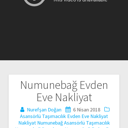
Numunebağ Evden
Yazı
Eve Nakliyat
gezinmesi
Nurefşan Doğan
6 Nisan 2018
Asansörlü Taşımacılık
Evden Eve Nakliyat
Nakliyat
Numunebağ Asansörlü Taşımacılık