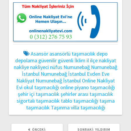
Asansör
asansörlü taşımacılık
depo
depolama
güvenilir
güvenli
İklim
il
ilçe
nakliyat
nakliye
nakliyeci
nüfus
Numunebağ
Numunebağ
İstanbul
Numunebağ İstanbul Evden Eve
Nakliyat
Numunebağ İstanbul Online Nakliyat
Evi
okul taşımacılığı
online
piyano taşımacılığı
şehir içi taşımacılık
şehirler arası taşımacılık
sigortalı taşımacılık
tablo taşımacılığı
taşıma
taşımacılık
Taşınma
villa taşımacılığı
ÖNCEKI
SONRAKI
ÖNCEKI:
SONRAKI:
YILDIRIM