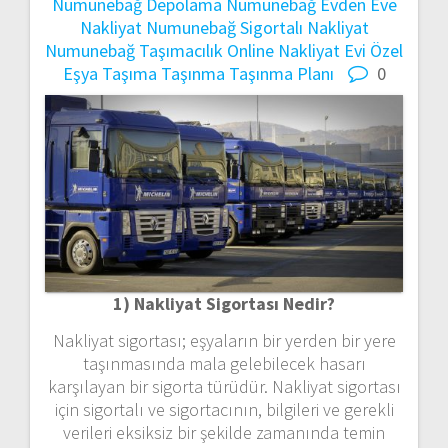
Numunebağ Depolama
Numunebağ Evden Eve
Nakliyat
Numunebağ Sigortalı Nakliyat
Numunebağ Taşımacılık
Online Nakliyat Evi
Özel
Eşya Taşıma
Taşınma
Taşınma Planı
0
1) Nakliyat Sigortası Nedir?
Nakliyat sigortası; eşyaların bir yerden bir yere
taşınmasında mala gelebilecek hasarı
karşılayan bir sigorta türüdür. Nakliyat sigortası
için sigortalı ve sigortacının, bilgileri ve gerekli
verileri eksiksiz bir şekilde zamanında temin