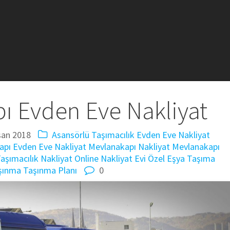
ı Evden Eve Nakliyat
san 2018
Asansörlü Taşımacılık
Evden Eve Nakliyat
apı Evden Eve Nakliyat
Mevlanakapı Nakliyat
Mevlanakapı
aşımacılık
Nakliyat
Online Nakliyat Evi
Özel Eşya Taşıma
şınma
Taşınma Planı
0