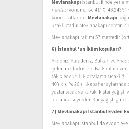
Mevlanakapı
İstanbul ilinde yer al
haritası
konumu ise 41° 0′ 48.2436” 
koordinatlarıdır.
Mevlanakapı
bağlı
uzaklıktadır. Mevlanakapı semtinin İ
Mevlanakapı rakımı 57 metredir. (or
6) İstanbul ’un
İklim koşulları?
Akdeniz, Karadeniz, Balkan ve Anadol
gelen ılık lodosları, Balkanlar üze
tâkip eder. Yıllık ortalama sıcaklığı 
40’ı kış, % 20’si ilkabahar aylarında
yazlar sıcak ve kurak, kışlar yağışlı 
arasında seyreder. Kar yağışlı gün 
7) Mevlanakapı İstanbul
Evden Ev
Mevlanakapı İstanbul da evden eve n