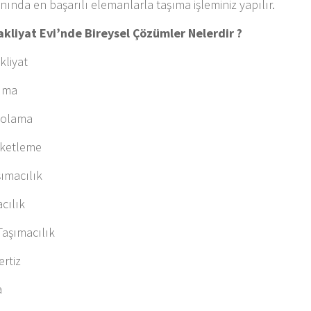
lanında en başarılı elemanlarla taşıma işleminiz yapılır.
kliyat Evi’nde Bireysel Çözümler Nelerdir ?
kliyat
şıma
polama
aketleme
ımacılık
cılık
Taşımacılık
rtiz
a