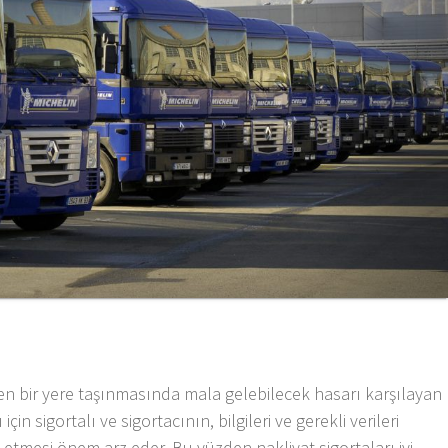
rden bir yere taşınmasında mala gelebilecek hasarı karşılayan
için sigortalı ve sigortacının, bilgileri ve gerekli verileri
 etmesi önem arz eder. Bu yüzden nakliyat sigortaları iyi