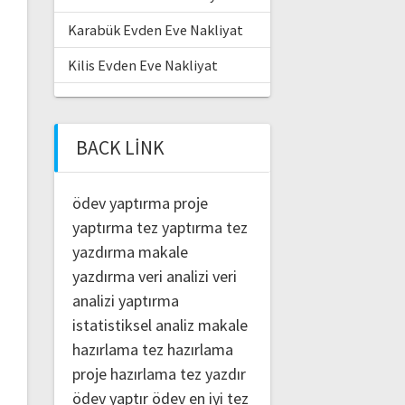
Karabük Evden Eve Nakliyat
Kilis Evden Eve Nakliyat
BACK LINK
ödev yaptırma
proje
yaptırma
tez yaptırma
tez
yazdırma
makale
yazdırma
veri analizi
veri
analizi yaptırma
istatistiksel analiz
makale
hazırlama
tez hazırlama
proje hazırlama
tez yazdır
ödev yaptır
ödev
en iyi tez