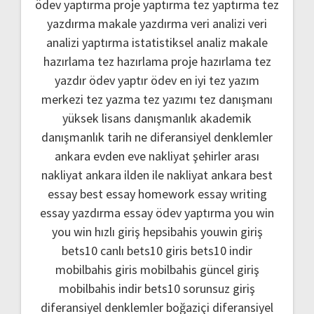
ödev yaptırma
proje yaptırma
tez yaptırma
tez
yazdırma
makale yazdırma
veri analizi
veri
analizi yaptırma
istatistiksel analiz
makale
hazırlama
tez hazırlama
proje hazırlama
tez
yazdır
ödev yaptır
ödev
en iyi tez yazım
merkezi
tez yazma
tez yazımı
tez danışmanı
yüksek lisans danışmanlık
akademik
danışmanlık
tarih ne
diferansiyel denklemler
ankara evden eve nakliyat
şehirler arası
nakliyat ankara
ilden ile nakliyat ankara
best
essay
best essay homework
essay writing
essay yazdırma
essay ödev yaptırma
you win
you win hızlı giriş
hepsibahis youwin giriş
bets10 canlı
bets10 giris
bets10 indir
mobilbahis giris
mobilbahis güncel giriş
mobilbahis indir
bets10 sorunsuz giriş
diferansiyel denklemler boğaziçi
diferansiyel