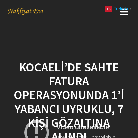
Skip
Turkish
to
▼
content
KOCAELI’DE SAHTE
FATURA
OPERASYONUNDA 1’I
YABANCI UYRUKLU, 7
KIŞI GÖZALTINA
ALINDI