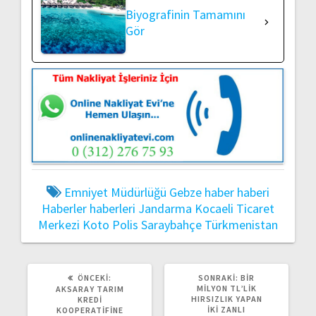
Biyografinin Tamamını
Gör
Emniyet Müdürlüğü
Gebze
haber
haberi
Haberler
haberleri
Jandarma
Kocaeli Ticaret
Merkezi
Koto
Polis
Saraybahçe
Türkmenistan
ÖNCEKI
SONRAKI
ÖNCEKI:
SONRAKI:
BIR
YAZI:
YAZI:
MILYON TL’LIK
AKSARAY TARIM
HIRSIZLIK YAPAN
KREDI
İKI ZANLI
KOOPERATIFINE