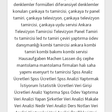
denklemler formülleri
diferansiyel denklemler
konuları
çankaya tv tamircisi
,
çankaya tv panel
tamiri
,
çankaya televizyon
,
çankaya televizyon
tamircisi
,
çankaya uydu servisi
Ankara
Televizyon Tamircisi
Televizyon Panel Tamiri
tv tamircisi
led tv tamiri
çeviri yaptırma
ödev
danışmanlığı
kombi tamircisi ankara
kombi
tamiri
kombi bakımı
kombi servisi
Hausaufgaben Machen Lassen
dış cephe
mantolama
mantolama firmaları
halı saha
yapımı
esenyurt tv tamircisi
Spss Analiz
Ücretleri
Spss Ücretleri
Spss Analizi Yaptırmak
İstiyorum
İstatistik Ücretleri
Veri Girişi
Ücretleri
Analiz Yaptırma
Spss Ödev Yaptırma
Veri Analizi Yapan Şirketler
Veri Analizi Makale
Veri Analizi Nedir
Veri Analizi Ders Notları
Veri