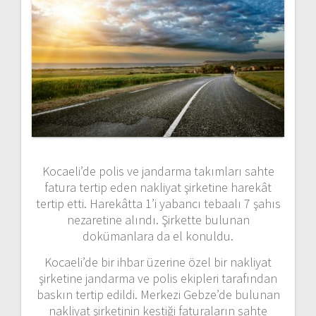
Kocaeli’de polis ve jandarma takımları sahte
fatura tertip eden nakliyat şirketine harekât
tertip etti. Harekâtta 1’i yabancı tebaalı 7 şahıs
nezaretine alındı. Şirkette bulunan
dokümanlara da el konuldu.
Kocaeli’de bir ihbar üzerine özel bir nakliyat
şirketine jandarma ve polis ekipleri tarafından
baskın tertip edildi. Merkezi Gebze’de bulunan
nakliyat şirketinin kestiği faturaların sahte