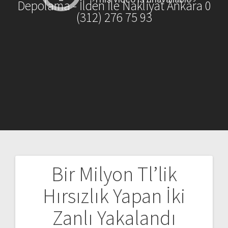
Depolama - İlden İle Nakliyat Ankara 0
(312) 276 75 93
Bir Milyon Tl’lik
Yazı
Hırsızlık Yapan İki
gezinmesi
Zanlı Yakalandı