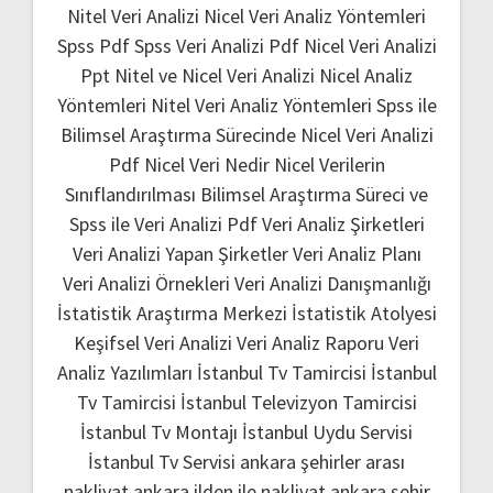
Nitel Veri Analizi
Nicel Veri Analiz Yöntemleri
Spss Pdf
Spss Veri Analizi Pdf
Nicel Veri Analizi
Ppt
Nitel ve Nicel Veri Analizi
Nicel Analiz
Yöntemleri
Nitel Veri Analiz Yöntemleri
Spss ile
Bilimsel Araştırma Sürecinde Nicel Veri Analizi
Pdf
Nicel Veri Nedir
Nicel Verilerin
Sınıflandırılması
Bilimsel Araştırma Süreci ve
Spss ile Veri Analizi Pdf
Veri Analiz Şirketleri
Veri Analizi Yapan Şirketler
Veri Analiz Planı
Veri Analizi Örnekleri
Veri Analizi Danışmanlığı
İstatistik Araştırma Merkezi
İstatistik Atolyesi
Keşifsel Veri Analizi
Veri Analiz Raporu
Veri
Analiz Yazılımları
İstanbul Tv Tamircisi
İstanbul
Tv Tamircisi
İstanbul Televizyon Tamircisi
İstanbul Tv Montajı
İstanbul Uydu Servisi
İstanbul Tv Servisi
ankara şehirler arası
nakliyat
ankara ilden ile nakliyat
ankara şehir