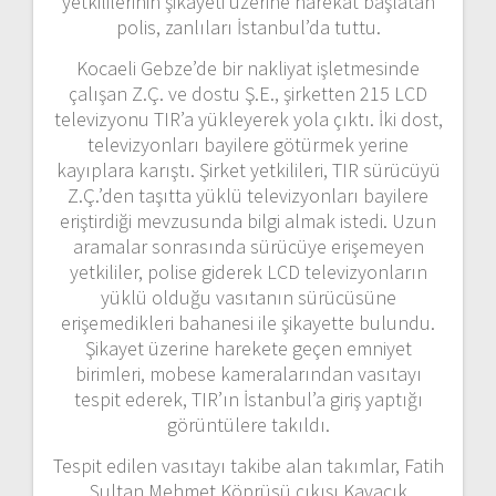
yetkililerinin şikayeti üzerine harekât başlatan
polis, zanlıları İstanbul’da tuttu.
Kocaeli Gebze’de bir nakliyat işletmesinde
çalışan Z.Ç. ve dostu Ş.E., şirketten 215 LCD
televizyonu TIR’a yükleyerek yola çıktı. İki dost,
televizyonları bayilere götürmek yerine
kayıplara karıştı. Şirket yetkilileri, TIR sürücüyü
Z.Ç.’den taşıtta yüklü televizyonları bayilere
eriştirdiği mevzusunda bilgi almak istedi. Uzun
aramalar sonrasında sürücüye erişemeyen
yetkililer, polise giderek LCD televizyonların
yüklü olduğu vasıtanın sürücüsüne
erişemedikleri bahanesi ile şikayette bulundu.
Şikayet üzerine harekete geçen emniyet
birimleri, mobese kameralarından vasıtayı
tespit ederek, TIR’ın İstanbul’a giriş yaptığı
görüntülere takıldı.
Tespit edilen vasıtayı takibe alan takımlar, Fatih
Sultan Mehmet Köprüsü çıkışı Kavacık