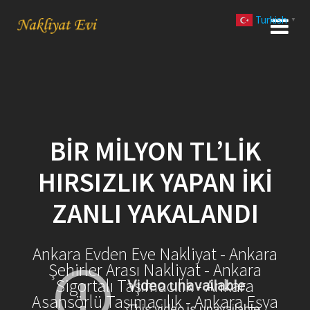
Skip
Turkish
to
▼
content
BIR MILYON TL’LIK
HIRSIZLIK YAPAN İKI
ZANLI YAKALANDI
Ankara Evden Eve Nakliyat - Ankara
Şehirler Arası Nakliyat - Ankara
Sigortalı Taşımacılık - Ankara
Asansörlü Taşımacılık - Ankara Eşya