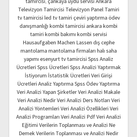
tamircisi
,
çankaya uydu servisi
Ankara
Televizyon Tamircisi
Televizyon Panel Tamiri
tv tamircisi
led tv tamiri
çeviri yaptırma
ödev
danışmanlığı
kombi tamircisi ankara
kombi
tamiri
kombi bakımı
kombi servisi
Hausaufgaben Machen Lassen
dış cephe
mantolama
mantolama firmaları
halı saha
yapımı
esenyurt tv tamircisi
Spss Analiz
Ücretleri
Spss Ücretleri
Spss Analizi Yaptırmak
İstiyorum
İstatistik Ücretleri
Veri Girişi
Ücretleri
Analiz Yaptırma
Spss Ödev Yaptırma
Veri Analizi Yapan Şirketler
Veri Analizi Makale
Veri Analizi Nedir
Veri Analizi Ders Notları
Veri
Analizi Yöntemleri
Veri Analizi Özellikleri
Veri
Analizi Programları
Veri Analizi Pdf
Veri Analizi
Eğitimi
Verilerin Toplanması ve Analizi Ne
Demek
Verilerin Toplanması ve Analizi Nedir