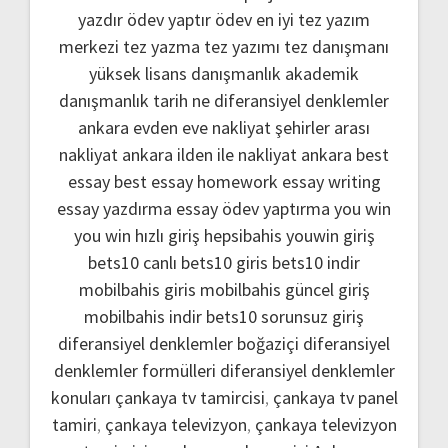
yazdır
ödev yaptır
ödev
en iyi tez yazım
merkezi
tez yazma
tez yazımı
tez danışmanı
yüksek lisans danışmanlık
akademik
danışmanlık
tarih ne
diferansiyel denklemler
ankara evden eve nakliyat
şehirler arası
nakliyat ankara
ilden ile nakliyat ankara
best
essay
best essay homework
essay writing
essay yazdırma
essay ödev yaptırma
you win
you win hızlı giriş
hepsibahis youwin giriş
bets10 canlı
bets10 giris
bets10 indir
mobilbahis giris
mobilbahis güncel giriş
mobilbahis indir
bets10 sorunsuz giriş
diferansiyel denklemler boğaziçi
diferansiyel
denklemler formülleri
diferansiyel denklemler
konuları
çankaya tv tamircisi
,
çankaya tv panel
tamiri
,
çankaya televizyon
,
çankaya televizyon