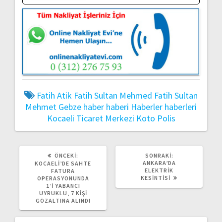
Fatih Atik
Fatih Sultan Mehmed
Fatih Sultan
Mehmet
Gebze
haber
haberi
Haberler
haberleri
Kocaeli Ticaret Merkezi
Koto
Polis
ÖNCEKI
SONRAKI
ÖNCEKI:
SONRAKI:
YAZI:
YAZI:
ANKARA’DA
KOCAELI’DE SAHTE
ELEKTRIK
FATURA
KESINTISI
OPERASYONUNDA
1’I YABANCI
UYRUKLU, 7 KIŞI
GÖZALTINA ALINDI