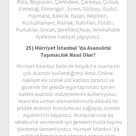
Bala, Beypazarı, Çamlıdere, Çankaya, Çubuk,
Elmadağ, Etimesgut , Evren, Gölbaşı, Güdül,
Haymana, Kalecik, Kazan, Keçiören,
Kızılcahamam, Mamak, Nallıhan, Polatlı,
Pursaklar, Sincan, Şereflikoçhisar, Yenimahalle
ilçelerine nakliyat yapıyoruz.
25) Hürriyet İstanbul ’da Asansörlü
Taşımacılık Nasıl Olur?
Hürriyet İstanbul belki de birçok il e oranla en
çok asansör kullandığımız ilimiz. Online
nakliyat evi olarak üst katlara zararsız ve
güvenilir bir şekilde eşya taşınması için en
kaliteli asansör malzemelerini kullanıyoruz.
Alanında uzman elemanlarımızla dikkatli bir
şekilde asansör kurulumunu sağlayıp, özenle
eşyalarınızı taşıyoruz. Komşularınıza da
rahatsızlık vermemek için gereken hızda taşıma
işlemimizi tamamlıyoruz. Hürriyet İstanbul ’da
nakliyat firmalarının olmazsa olmazı olan