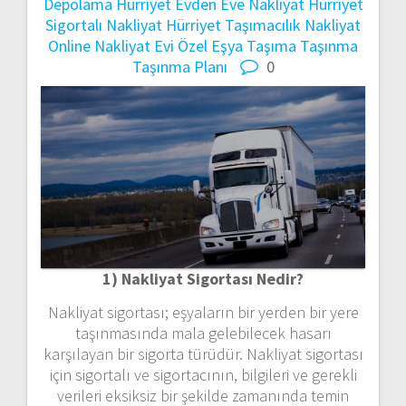
Depolama
Hürriyet Evden Eve Nakliyat
Hürriyet
Sigortalı Nakliyat
Hürriyet Taşımacılık
Nakliyat
Online Nakliyat Evi
Özel Eşya Taşıma
Taşınma
Taşınma Planı
0
1) Nakliyat Sigortası Nedir?
Nakliyat sigortası; eşyaların bir yerden bir yere
taşınmasında mala gelebilecek hasarı
karşılayan bir sigorta türüdür. Nakliyat sigortası
için sigortalı ve sigortacının, bilgileri ve gerekli
verileri eksiksiz bir şekilde zamanında temin