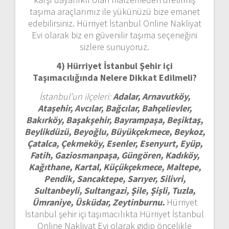
taşıma araçlarımız ile yükünüzü bize emanet
edebilirsiniz. Hürriyet İstanbul Online Nakliyat
Evi olarak biz en güvenilir taşıma seçeneğini
sizlere sunuyoruz.
4) Hürriyet İstanbul
Şehir içi
Taşımacılığında Nelere Dikkat Edilmeli?
İstanbul’un ilçeleri:
Adalar, Arnavutköy,
Ataşehir, Avcılar, Bağcılar, Bahçelievler,
Bakırköy, Başakşehir, Bayrampaşa, Beşiktaş,
Beylikdüzü, Beyoğlu, Büyükçekmece, Beykoz,
Çatalca, Çekmeköy, Esenler, Esenyurt, Eyüp,
Fatih, Gaziosmanpaşa, Güngören, Kadıköy,
Kağıthane, Kartal, Küçükçekmece, Maltepe,
Pendik, Sancaktepe, Sarıyer, Silivri,
Sultanbeyli, Sultangazi, Şile, Şişli, Tuzla,
Ümraniye, Üsküdar, Zeytinburnu.
Hürriyet
İstanbul şehir içi taşımacılıkta Hürriyet İstanbul
Online Nakliyat Evi olarak gidip öncelikle