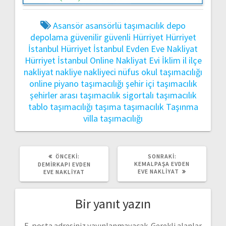
Asansör
asansörlü taşımacılık
depo
depolama
güvenilir
güvenli
Hürriyet
Hürriyet
İstanbul
Hürriyet İstanbul Evden Eve Nakliyat
Hürriyet İstanbul Online Nakliyat Evi
İklim
il
ilçe
nakliyat
nakliye
nakliyeci
nüfus
okul taşımacılığı
online
piyano taşımacılığı
şehir içi taşımacılık
şehirler arası taşımacılık
sigortalı taşımacılık
tablo taşımacılığı
taşıma
taşımacılık
Taşınma
villa taşımacılığı
ÖNCEKI
SONRAKI
ÖNCEKI:
SONRAKI:
YAZI:
YAZI:
KEMALPAŞA EVDEN
DEMIRKAPI EVDEN
EVE NAKLIYAT
EVE NAKLIYAT
Bir yanıt yazın
E-posta adresiniz yayınlanmayacak.
Gerekli alanlar