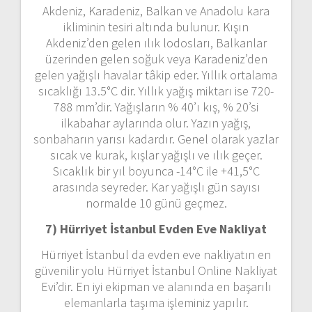
Akdeniz, Karadeniz, Balkan ve Anadolu kara
ikliminin tesiri altında bulunur. Kışın
Akdeniz’den gelen ılık lodosları, Balkanlar
üzerinden gelen soğuk veya Karadeniz’den
gelen yağışlı havalar tâkip eder. Yıllık ortalama
sıcaklığı 13.5°C dir. Yıllık yağış miktarı ise 720-
788 mm’dir. Yağışların % 40’ı kış, % 20’si
ilkabahar aylarında olur. Yazın yağış,
sonbaharın yarısı kadardır. Genel olarak yazlar
sıcak ve kurak, kışlar yağışlı ve ılık geçer.
Sıcaklık bir yıl boyunca -14°C ile +41,5°C
arasında seyreder. Kar yağışlı gün sayısı
normalde 10 günü geçmez.
7) Hürriyet İstanbul
Evden Eve Nakliyat
Hürriyet İstanbul da evden eve nakliyatın en
güvenilir yolu Hürriyet İstanbul Online Nakliyat
Evi’dir. En iyi ekipman ve alanında en başarılı
elemanlarla taşıma işleminiz yapılır.