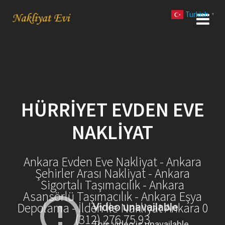
Skip
Turkish
to
▼
content
HÜRRIYET EVDEN EVE
NAKLIYAT
Ankara Evden Eve Nakliyat - Ankara
Şehirler Arası Nakliyat - Ankara
Sigortalı Taşımacılık - Ankara
Asansörlü Taşımacılık - Ankara Eşya
Depolama - İlden İle Nakliyat Ankara 0
(312) 276 75 93