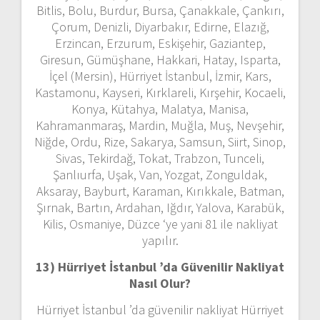
Bitlis, Bolu, Burdur, Bursa, Çanakkale, Çankırı,
Çorum, Denizli, Diyarbakır, Edirne, Elazığ,
Erzincan, Erzurum, Eskişehir, Gaziantep,
Giresun, Gümüşhane, Hakkari, Hatay, Isparta,
İçel (Mersin), Hürriyet İstanbul, İzmir, Kars,
Kastamonu, Kayseri, Kırklareli, Kırşehir, Kocaeli,
Konya, Kütahya, Malatya, Manisa,
Kahramanmaraş, Mardin, Muğla, Muş, Nevşehir,
Niğde, Ordu, Rize, Sakarya, Samsun, Siirt, Sinop,
Sivas, Tekirdağ, Tokat, Trabzon, Tunceli,
Şanlıurfa, Uşak, Van, Yozgat, Zonguldak,
Aksaray, Bayburt, Karaman, Kırıkkale, Batman,
Şırnak, Bartın, Ardahan, Iğdır, Yalova, Karabük,
Kilis, Osmaniye, Düzce ‘ye yani 81 ile nakliyat
yapılır.
13) Hürriyet İstanbul ’da
Güvenilir Nakliyat
Nasıl Olur?
Hürriyet İstanbul ’da güvenilir nakliyat Hürriyet