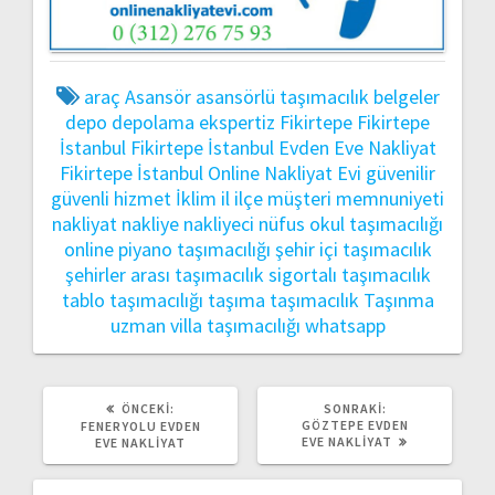
araç
Asansör
asansörlü taşımacılık
belgeler
depo
depolama
ekspertiz
Fikirtepe
Fikirtepe
İstanbul
Fikirtepe İstanbul Evden Eve Nakliyat
Fikirtepe İstanbul Online Nakliyat Evi
güvenilir
güvenli
hizmet
İklim
il
ilçe
müşteri memnuniyeti
nakliyat
nakliye
nakliyeci
nüfus
okul taşımacılığı
online
piyano taşımacılığı
şehir içi taşımacılık
şehirler arası taşımacılık
sigortalı taşımacılık
tablo taşımacılığı
taşıma
taşımacılık
Taşınma
uzman
villa taşımacılığı
whatsapp
ÖNCEKI
SONRAKI
ÖNCEKI:
SONRAKI:
YAZI:
YAZI:
GÖZTEPE EVDEN
FENERYOLU EVDEN
EVE NAKLIYAT
EVE NAKLIYAT