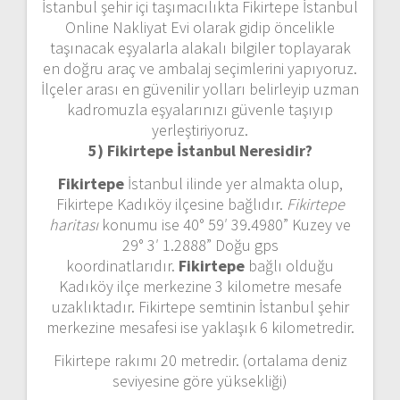
İstanbul şehir içi taşımacılıkta Fikirtepe İstanbul
Online Nakliyat Evi olarak gidip öncelikle
taşınacak eşyalarla alakalı bilgiler toplayarak
en doğru araç ve ambalaj seçimlerini yapıyoruz.
İlçeler arası en güvenilir yolları belirleyip uzman
kadromuzla eşyalarınızı güvenle taşıyıp
yerleştiriyoruz.
5) Fikirtepe İstanbul
Neresidir?
Fikirtepe
İstanbul ilinde yer almakta olup,
Fikirtepe Kadıköy ilçesine bağlıdır.
Fikirtepe
haritası
konumu ise 40° 59′ 39.4980” Kuzey ve
29° 3′ 1.2888” Doğu gps
koordinatlarıdır.
Fikirtepe
bağlı olduğu
Kadıköy ilçe merkezine 3 kilometre mesafe
uzaklıktadır. Fikirtepe semtinin İstanbul şehir
merkezine mesafesi ise yaklaşık 6 kilometredir.
Fikirtepe rakımı 20 metredir. (ortalama deniz
seviyesine göre yüksekliği)