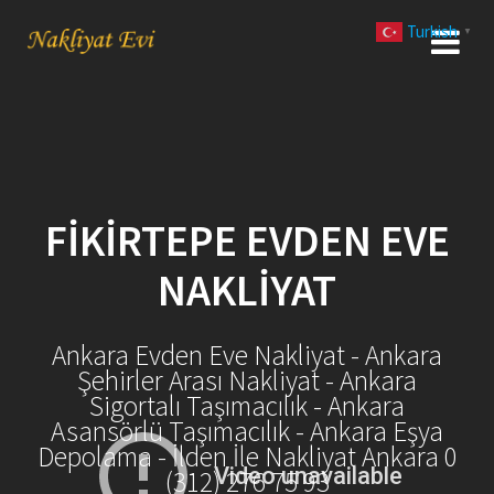
Skip
Turkish
to
▼
content
FIKIRTEPE EVDEN EVE
NAKLIYAT
Ankara Evden Eve Nakliyat - Ankara
Şehirler Arası Nakliyat - Ankara
Sigortalı Taşımacılık - Ankara
Asansörlü Taşımacılık - Ankara Eşya
Depolama - İlden İle Nakliyat Ankara 0
(312) 276 75 93