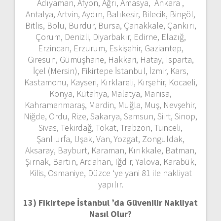
Adıyaman, Afyon, Ağrı, Amasya, Ankara ,
Antalya, Artvin, Aydın, Balıkesir, Bilecik, Bingöl,
Bitlis, Bolu, Burdur, Bursa, Çanakkale, Çankırı,
Çorum, Denizli, Diyarbakır, Edirne, Elazığ,
Erzincan, Erzurum, Eskişehir, Gaziantep,
Giresun, Gümüşhane, Hakkari, Hatay, Isparta,
İçel (Mersin), Fikirtepe İstanbul, İzmir, Kars,
Kastamonu, Kayseri, Kırklareli, Kırşehir, Kocaeli,
Konya, Kütahya, Malatya, Manisa,
Kahramanmaraş, Mardin, Muğla, Muş, Nevşehir,
Niğde, Ordu, Rize, Sakarya, Samsun, Siirt, Sinop,
Sivas, Tekirdağ, Tokat, Trabzon, Tunceli,
Şanlıurfa, Uşak, Van, Yozgat, Zonguldak,
Aksaray, Bayburt, Karaman, Kırıkkale, Batman,
Şırnak, Bartın, Ardahan, Iğdır, Yalova, Karabük,
Kilis, Osmaniye, Düzce ‘ye yani 81 ile nakliyat
yapılır.
13) Fikirtepe İstanbul ’da
Güvenilir Nakliyat
Nasıl Olur?