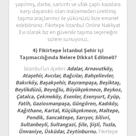
yapılmış, darbe, sarsıntı ve ufak çaplı kazalara
karşı dayanıklı olan malzemeden üretilmiş
taşıma araçlarımız ile yükünüzü bize emanet
edebilirsiniz. Fikirtepe İstanbul Online Nakliyat
Evi olarak biz en güvenilir taşıma seçeneğini
sizlere sunuyoruz.
4) Fikirtepe İstanbul
Şehir içi
Taşımacılığında Nelere Dikkat Edilmeli?
İstanbul’un ilçeleri:
Adalar, Arnavutköy,
Ataşehir, Avcılar, Bağcılar, Bahçelievler,
Bakırköy, Başakşehir, Bayrampaşa, Beşiktaş,
Beylikdüzü, Beyoğlu, Büyükçekmece, Beykoz,
Çatalca, Çekmeköy, Esenler, Esenyurt, Eyüp,
Fatih, Gaziosmanpaşa, Güngören, Kadıköy,
Kağıthane, Kartal, Küçükçekmece, Maltepe,
Pendik, Sancaktepe, Sarıyer, Silivri,
Sultanbeyli, Sultangazi, Şile, Şişli, Tuzla,
Ümraniye, Üsküdar, Zeytinburnu.
Fikirtepe