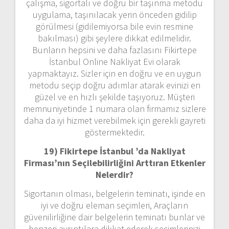
çalışma, sigortalı ve doğru bir taşınma metodu
uygulama, taşınılacak yerin önceden gidilip
görülmesi (gidilemiyorsa bile evin resmine
bakılması) gibi şeylere dikkat edilmelidir.
Bunların hepsini ve daha fazlasını Fikirtepe
İstanbul Online Nakliyat Evi olarak
yapmaktayız. Sizler için en doğru ve en uygun
metodu seçip doğru adımlar atarak evinizi en
güzel ve en hızlı şekilde taşıyoruz. Müşteri
memnuniyetinde 1 numara olan firmamız sizlere
daha da iyi hizmet verebilmek için gerekli gayreti
göstermektedir.
19) Fikirtepe İstanbul ’da Nakliyat
Firması’nın Seçilebilirliğini Arttıran Etkenler
Nelerdir?
Sigortanın olması, belgelerin teminatı, işinde en
iyi ve doğru eleman seçimleri, Araçların
güvenilirliğine dair belgelerin teminatı bunlar ve
benzeri ayrıntılara dikkat ederek seçimlerinizi