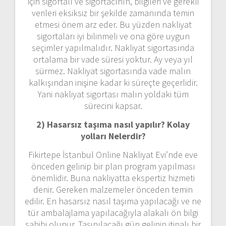
için sigortalı ve sigortacının, bilgileri ve gerekli
verileri eksiksiz bir şekilde zamanında temin
etmesi önem arz eder. Bu yüzden nakliyat
sigortaları iyi bilinmeli ve ona göre uygun
seçimler yapılmalıdır. Nakliyat sigortasında
ortalama bir vade süresi yoktur. Ay veya yıl
sürmez. Nakliyat sigortasında vade malın
kalkışından inişine kadar ki süreçte geçerlidir.
Yani nakliyat sigortası malın yoldaki tüm
sürecini kapsar.
2) Hasarsız taşıma nasıl yapılır? Kolay
yolları Nelerdir?
Fikirtepe İstanbul Online Nakliyat Evi’nde eve
önceden gelinip bir plan program yapılması
önemlidir. Buna nakliyatta ekspertiz hizmeti
denir. Gereken malzemeler önceden temin
edilir. En hasarsız nasıl taşıma yapılacağı ve ne
tür ambalajlama yapılacağıyla alakalı ön bilgi
sahibi olunur. Taşınılacağı gün gelinip itinalı bir