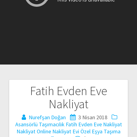
Fatih Evden Eve
Yazı
Nakliyat
gezinmesi
Nurefşan Doğan
3 Nisan 2018
Asansörlü Taşımacılık
Fatih Evden Eve Nakliyat
Nakliyat
Online Nakliyat Evi
Özel Eşya Taşıma