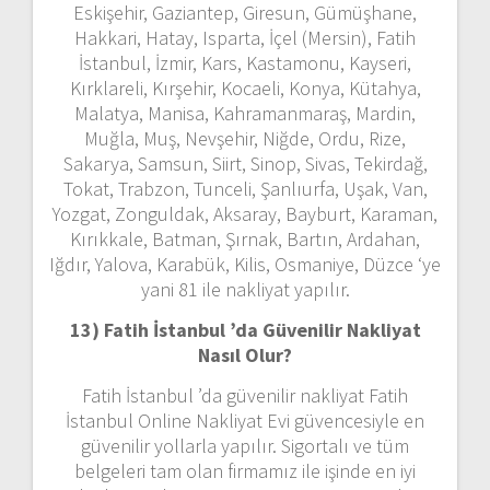
Eskişehir, Gaziantep, Giresun, Gümüşhane,
Hakkari, Hatay, Isparta, İçel (Mersin), Fatih
İstanbul, İzmir, Kars, Kastamonu, Kayseri,
Kırklareli, Kırşehir, Kocaeli, Konya, Kütahya,
Malatya, Manisa, Kahramanmaraş, Mardin,
Muğla, Muş, Nevşehir, Niğde, Ordu, Rize,
Sakarya, Samsun, Siirt, Sinop, Sivas, Tekirdağ,
Tokat, Trabzon, Tunceli, Şanlıurfa, Uşak, Van,
Yozgat, Zonguldak, Aksaray, Bayburt, Karaman,
Kırıkkale, Batman, Şırnak, Bartın, Ardahan,
Iğdır, Yalova, Karabük, Kilis, Osmaniye, Düzce ‘ye
yani 81 ile nakliyat yapılır.
13) Fatih İstanbul ’da
Güvenilir Nakliyat
Nasıl Olur?
Fatih İstanbul ’da güvenilir nakliyat Fatih
İstanbul Online Nakliyat Evi güvencesiyle en
güvenilir yollarla yapılır. Sigortalı ve tüm
belgeleri tam olan firmamız ile işinde en iyi