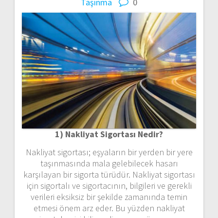
Taşınma
0
1) Nakliyat Sigortası Nedir?
Nakliyat sigortası; eşyaların bir yerden bir yere
taşınmasında mala gelebilecek hasarı
karşılayan bir sigorta türüdür. Nakliyat sigortası
için sigortalı ve sigortacının, bilgileri ve gerekli
verileri eksiksiz bir şekilde zamanında temin
etmesi önem arz eder. Bu yüzden nakliyat