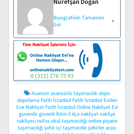
Nurefşan Doğan
Biyografinin Tamamını
Gör
Asansör
asansörlü taşımacılık
depo
depolama
Fatih İstanbul
Fatih İstanbul Evden
Eve Nakliyat
Fatih İstanbul Online Nakliyat Evi
güvenilir
güvenli
İklim
il
ilçe
nakliyat
nakliye
nakliyeci
nüfus
okul taşımacılığı
online
piyano
taşımacılığı
şehir içi taşımacılık
şehirler arası