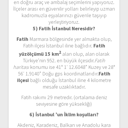
en doğru araç ve ambalaj seçimlerini yapıyoruz.
İlçeler arası en güvenilir yolları belirleyip uzman
kadromuzla eşyalarınızı güvenle taşıyıp
yerleştiriyoruz.
5) Fatih İstanbul
Neresidir?
Fatih
Marmara bölgesinde yer almakta olup,
Fatih ilçesi İstanbul iline bağlıdır.
Fatih
2
yüzölçümü 15 km
alan olup, alan olarak
Türkiye’nin 952. en büyük ilçesidir.
Fatih
haritası
konumu ise 41° 1′ 12.6048” Kuzey ve 28°
56′ 1.9140” Doğu gps koordinatlarıdır.
Fatih
ilçesi
bağlı olduğu İstanbul iline 4 kilometre
mesafe uzaklıktadır.
Fatih rakımı 29 metredir. (ortalama deniz
seviyesine göre yüksekliği)
6) İstanbul ’un
İklim koşulları?
Akdeniz, Karadeniz, Balkan ve Anadolu kara