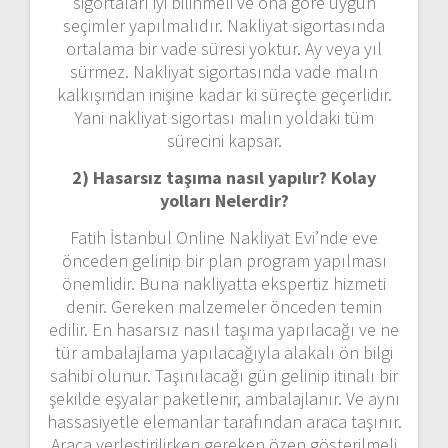
sigortaları iyi bilinmeli ve ona göre uygun
seçimler yapılmalıdır. Nakliyat sigortasında
ortalama bir vade süresi yoktur. Ay veya yıl
sürmez. Nakliyat sigortasında vade malın
kalkışından inişine kadar ki süreçte geçerlidir.
Yani nakliyat sigortası malın yoldaki tüm
sürecini kapsar.
2) Hasarsız taşıma nasıl yapılır? Kolay
yolları Nelerdir?
Fatih İstanbul Online Nakliyat Evi’nde eve
önceden gelinip bir plan program yapılması
önemlidir. Buna nakliyatta ekspertiz hizmeti
denir. Gereken malzemeler önceden temin
edilir. En hasarsız nasıl taşıma yapılacağı ve ne
tür ambalajlama yapılacağıyla alakalı ön bilgi
sahibi olunur. Taşınılacağı gün gelinip itinalı bir
şekilde eşyalar paketlenir, ambalajlanır. Ve aynı
hassasiyetle elemanlar tarafından araca taşınır.
Araca yerleştirilirken gereken özen gösterilmeli