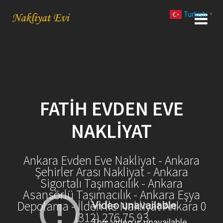
Skip
Turkish
to
▼
content
FATIH EVDEN EVE
NAKLIYAT
Ankara Evden Eve Nakliyat - Ankara
Şehirler Arası Nakliyat - Ankara
Sigortalı Taşımacılık - Ankara
Asansörlü Taşımacılık - Ankara Eşya
Depolama - İlden İle Nakliyat Ankara 0
(312) 276 75 93