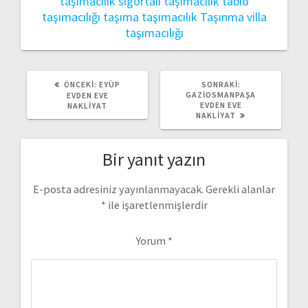
taşımacılık
sigortalı taşımacılık
tablo
taşımacılığı
taşıma
taşımacılık
Taşınma
villa
taşımacılığı
ÖNCEKI
SONRAKI
ÖNCEKI:
EYÜP
SONRAKI:
YAZI:
YAZI:
GAZIOSMANPAŞA
EVDEN EVE
EVDEN EVE
NAKLIYAT
NAKLIYAT
Bir yanıt yazın
E-posta adresiniz yayınlanmayacak.
Gerekli alanlar
*
ile işaretlenmişlerdir
Yorum
*