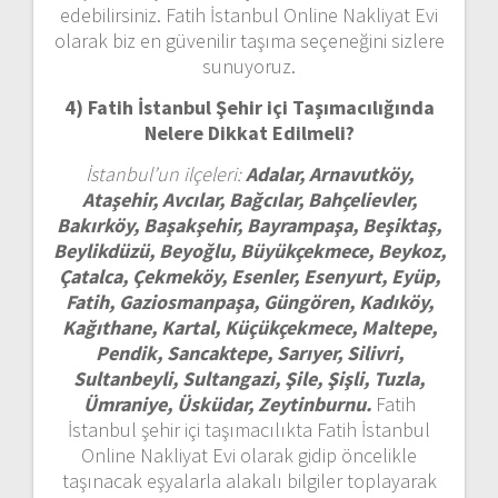
edebilirsiniz. Fatih İstanbul Online Nakliyat Evi
olarak biz en güvenilir taşıma seçeneğini sizlere
sunuyoruz.
4) Fatih İstanbul
Şehir içi Taşımacılığında
Nelere Dikkat Edilmeli?
İstanbul’un ilçeleri:
Adalar, Arnavutköy,
Ataşehir, Avcılar, Bağcılar, Bahçelievler,
Bakırköy, Başakşehir, Bayrampaşa, Beşiktaş,
Beylikdüzü, Beyoğlu, Büyükçekmece, Beykoz,
Çatalca, Çekmeköy, Esenler, Esenyurt, Eyüp,
Fatih, Gaziosmanpaşa, Güngören, Kadıköy,
Kağıthane, Kartal, Küçükçekmece, Maltepe,
Pendik, Sancaktepe, Sarıyer, Silivri,
Sultanbeyli, Sultangazi, Şile, Şişli, Tuzla,
Ümraniye, Üsküdar, Zeytinburnu.
Fatih
İstanbul şehir içi taşımacılıkta Fatih İstanbul
Online Nakliyat Evi olarak gidip öncelikle
taşınacak eşyalarla alakalı bilgiler toplayarak