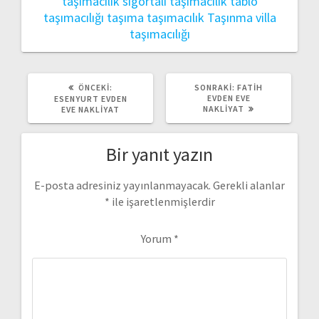
taşımacılık
sigortalı taşımacılık
tablo
taşımacılığı
taşıma
taşımacılık
Taşınma
villa
taşımacılığı
ÖNCEKI
SONRAKI
ÖNCEKI:
SONRAKI:
FATIH
YAZI:
YAZI:
EVDEN EVE
ESENYURT EVDEN
NAKLIYAT
EVE NAKLIYAT
Bir yanıt yazın
E-posta adresiniz yayınlanmayacak.
Gerekli alanlar
*
ile işaretlenmişlerdir
Yorum
*