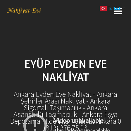
Skip
Turkish
to
▼
content
EYÜP EVDEN EVE
NAKLIYAT
Ankara Evden Eve Nakliyat - Ankara
Şehirler Arası Nakliyat - Ankara
Sigortalı Taşımacılık - Ankara
Asansörlü Taşımacılık - Ankara Eşya
Depolama - İlden İle Nakliyat Ankara 0
(312) 276 75 93