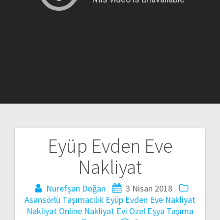
Eyüp Evden Eve
Yazı
Nakliyat
gezinmesi
Nurefşan Doğan
3 Nisan 2018
Asansörlü Taşımacılık
Eyüp Evden Eve Nakliyat
Nakliyat
Online Nakliyat Evi
Özel Eşya Taşıma