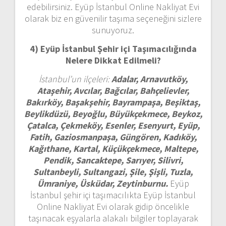
edebilirsiniz. Eyüp İstanbul Online Nakliyat Evi
olarak biz en güvenilir taşıma seçeneğini sizlere
sunuyoruz.
4) Eyüp İstanbul
Şehir içi Taşımacılığında
Nelere Dikkat Edilmeli?
İstanbul’un ilçeleri:
Adalar, Arnavutköy,
Ataşehir, Avcılar, Bağcılar, Bahçelievler,
Bakırköy, Başakşehir, Bayrampaşa, Beşiktaş,
Beylikdüzü, Beyoğlu, Büyükçekmece, Beykoz,
Çatalca, Çekmeköy, Esenler, Esenyurt, Eyüp,
Fatih, Gaziosmanpaşa, Güngören, Kadıköy,
Kağıthane, Kartal, Küçükçekmece, Maltepe,
Pendik, Sancaktepe, Sarıyer, Silivri,
Sultanbeyli, Sultangazi, Şile, Şişli, Tuzla,
Ümraniye, Üsküdar, Zeytinburnu.
Eyüp
İstanbul şehir içi taşımacılıkta Eyüp İstanbul
Online Nakliyat Evi olarak gidip öncelikle
taşınacak eşyalarla alakalı bilgiler toplayarak