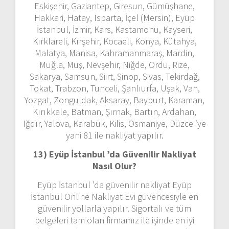
Eskişehir, Gaziantep, Giresun, Gümüşhane,
Hakkari, Hatay, Isparta, İçel (Mersin), Eyüp
İstanbul, İzmir, Kars, Kastamonu, Kayseri,
Kırklareli, Kırşehir, Kocaeli, Konya, Kütahya,
Malatya, Manisa, Kahramanmaraş, Mardin,
Muğla, Muş, Nevşehir, Niğde, Ordu, Rize,
Sakarya, Samsun, Siirt, Sinop, Sivas, Tekirdağ,
Tokat, Trabzon, Tunceli, Şanlıurfa, Uşak, Van,
Yozgat, Zonguldak, Aksaray, Bayburt, Karaman,
Kırıkkale, Batman, Şırnak, Bartın, Ardahan,
Iğdır, Yalova, Karabük, Kilis, Osmaniye, Düzce ‘ye
yani 81 ile nakliyat yapılır.
13) Eyüp İstanbul ’da
Güvenilir Nakliyat
Nasıl Olur?
Eyüp İstanbul ’da güvenilir nakliyat Eyüp
İstanbul Online Nakliyat Evi güvencesiyle en
güvenilir yollarla yapılır. Sigortalı ve tüm
belgeleri tam olan firmamız ile işinde en iyi