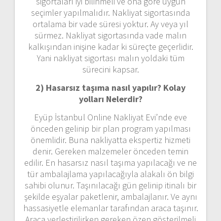
sigortaları iyi bilinmeli ve ona göre uygun
seçimler yapılmalıdır. Nakliyat sigortasında
ortalama bir vade süresi yoktur. Ay veya yıl
sürmez. Nakliyat sigortasında vade malın
kalkışından inişine kadar ki süreçte geçerlidir.
Yani nakliyat sigortası malın yoldaki tüm
sürecini kapsar.
2) Hasarsız taşıma nasıl yapılır? Kolay
yolları Nelerdir?
Eyüp İstanbul Online Nakliyat Evi’nde eve
önceden gelinip bir plan program yapılması
önemlidir. Buna nakliyatta ekspertiz hizmeti
denir. Gereken malzemeler önceden temin
edilir. En hasarsız nasıl taşıma yapılacağı ve ne
tür ambalajlama yapılacağıyla alakalı ön bilgi
sahibi olunur. Taşınılacağı gün gelinip itinalı bir
şekilde eşyalar paketlenir, ambalajlanır. Ve aynı
hassasiyetle elemanlar tarafından araca taşınır.
Araca yerleştirilirken gereken özen gösterilmeli