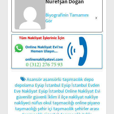
Nurefşan Doğan
Biyografinin Tamamını
Gör
Asansör
asansörlü taşımacılık
depo
depolama
Eyüp İstanbul
Eyüp İstanbul Evden
Eve Nakliyat
Eyüp İstanbul Online Nakliyat Evi
güvenilir
güvenli
İklim
il
ilçe
nakliyat
nakliye
nakliyeci
nüfus
okul taşımacılığı
online
piyano
taşımacılığı
şehir içi taşımacılık
şehirler arası