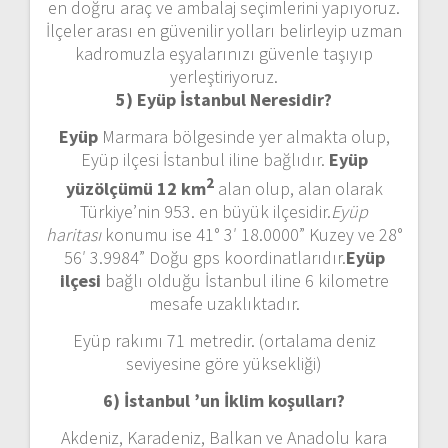
en doğru araç ve ambalaj seçimlerini yapıyoruz.
İlçeler arası en güvenilir yolları belirleyip uzman
kadromuzla eşyalarınızı güvenle taşıyıp
yerleştiriyoruz.
5) Eyüp İstanbul
Neresidir?
Eyüp
Marmara bölgesinde yer almakta olup,
Eyüp ilçesi İstanbul iline bağlıdır.
Eyüp
2
yüzölçümü 12 km
alan olup, alan olarak
Türkiye’nin 953. en büyük ilçesidir.
Eyüp
haritası
konumu ise 41° 3′ 18.0000” Kuzey ve 28°
56′ 3.9984” Doğu gps koordinatlarıdır.
Eyüp
ilçesi
bağlı olduğu İstanbul iline 6 kilometre
mesafe uzaklıktadır.
Eyüp rakımı 71 metredir. (ortalama deniz
seviyesine göre yüksekliği)
6) İstanbul ’un
İklim koşulları?
Akdeniz, Karadeniz, Balkan ve Anadolu kara