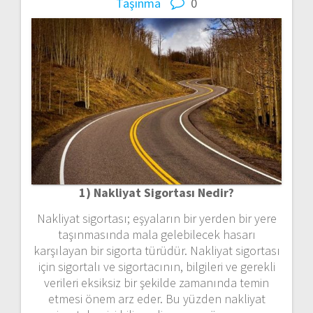
Taşınma
0
1) Nakliyat Sigortası Nedir?
Nakliyat sigortası; eşyaların bir yerden bir yere
taşınmasında mala gelebilecek hasarı
karşılayan bir sigorta türüdür. Nakliyat sigortası
için sigortalı ve sigortacının, bilgileri ve gerekli
verileri eksiksiz bir şekilde zamanında temin
etmesi önem arz eder. Bu yüzden nakliyat