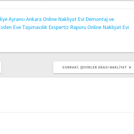
liye
Ayrancı Ankara Online Nakliyat Evi
Demontaj ve
Evden Eve Taşımacılık
Exspertiz Raporu
Online Nakliyat Evi
SONRAKI
SONRAKI:
ŞEHIRLER ARASI NAKLIYAT
YAZI: