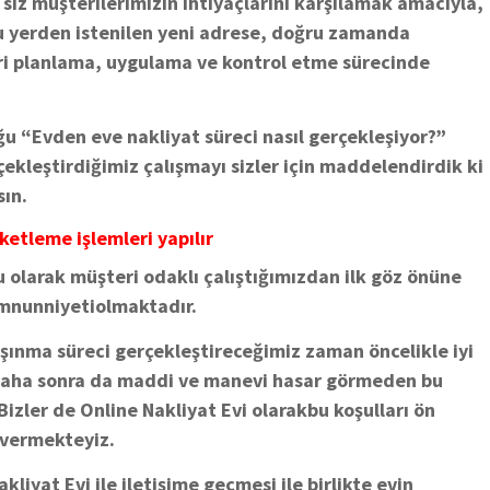
 siz müşterilerimizin ihtiyaçlarını karşılamak amacıyla,
ğu yerden istenilen yeni adrese, doğru zamanda
eri planlama, uygulama ve kontrol etme sürecinde
ğu “Evden eve nakliyat süreci nasıl gerçekleşiyor?”
kleştirdiğimiz çalışmayı sizler için maddelendirdik ki
sın.
ketleme işlemleri yapılır
u olarak müşteri odaklı çalıştığımızdan ilk göz önüne
emnunniyetiolmaktadır.
taşınma süreci gerçekleştireceğimiz zaman öncelikle iyi
k daha sonra da maddi ve manevi hasar görmeden bu
 Bizler de Online Nakliyat Evi olarakbu koşulları ön
 vermekteyiz.
kliyat Evi ile iletişime geçmesi ile birlikte evin