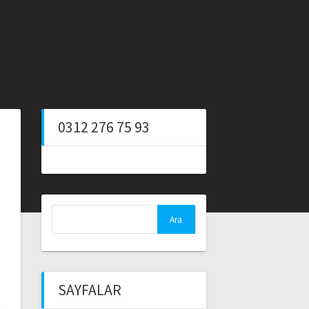
0312 276 75 93
Arama:
SAYFALAR