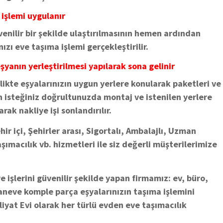
 işlemi uygulanır
enilir bir şekilde ulaştırılmasının hemen ardından
ızı eve taşıma işlemi gerçekleştirilir.
şyanın yerleştirilmesi yapılarak sona gelinir
rlikte eşyalarınızın uygun yerlere konularak paketleri ve
in isteğiniz doğrultunuzda montaj ve istenilen yerlere
arak nakliye işi sonlandırılır.
ir içi, Şehirler arası, Sigortalı, Ambalajlı, Uzman
aşımacılık vb. hizmetleri ile siz değerli müşterilerimize
 işlerini güvenilir şekilde yapan firmamız: ev, büro,
taneve komple parça eşyalarınızın taşıma işlemini
iyat Evi olarak her türlü evden eve taşımacılık