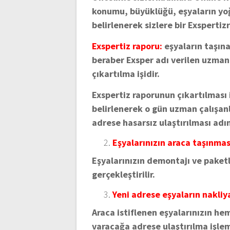
konumu, büyüklüğü, eşyaların yoğ
belirlenerek sizlere bir Exspertizr
Exspertiz raporu:
eşyaların taşın
beraber Exsper adı verilen uzman
çıkartılma işidir.
Exspertiz raporunun çıkartılması 
belirlenerek o gün uzman çalışanl
adrese hasarsız ulaştırılması adı
Eşyalarınızın araca taşınması
Eşyalarınızın demontajı ve paket
gerçekleştirilir.
Yeni adrese eşyaların nakliya
Araca istiflenen eşyalarınızın h
varacağa adrese ulaştırılma işlemi