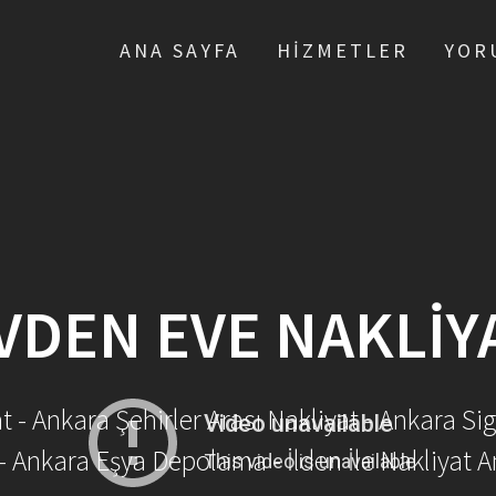
ANA SAYFA
HIZMETLER
YOR
VDEN EVE NAKLIY
- Ankara Şehirler Arası Nakliyat - Ankara Sig
- Ankara Eşya Depolama - İlden İle Nakliyat A