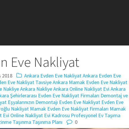
n Eve Nakliyat
s 2018
Ankara Evden Eve Nakliyat
Ankara Evden Eve
en Eve Nakliyat Tavsiye
Ankara Mamak Evden Eve Nakliyat
e Nakliye
Ankara Nakliye
Ankara Online Nakliyat Evi
Ankara
kara Şehirlerarası Evden Eve Nakliyat Firmaları
Demontaj ve
iyat
Eşyalarınızın Demontajı
Evden Eve Nakliyat
Evden Eve
oğlu Nakliyat
Mamak Evden Eve Nakliyat Firmaları
Mamak
t Evi
Online Nakliyat Evi Kadrosu
Profesyonel Ev Taşıma
zinme
Taşınma
Taşınma Planı
0