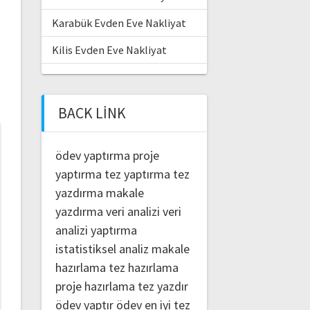
Karabük Evden Eve Nakliyat
Kilis Evden Eve Nakliyat
BACK LINK
ödev yaptırma
proje
yaptırma
tez yaptırma
tez
yazdırma
makale
yazdırma
veri analizi
veri
analizi yaptırma
istatistiksel analiz
makale
hazırlama
tez hazırlama
proje hazırlama
tez yazdır
ödev yaptır
ödev
en iyi tez