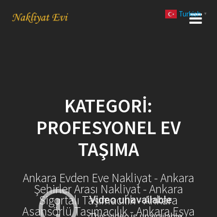
Skip
Turkish
to
▼
content
KATEGORI:
PROFESYONEL EV
TAŞIMA
Ankara Evden Eve Nakliyat - Ankara
Şehirler Arası Nakliyat - Ankara
Sigortalı Taşımacılık - Ankara
Asansörlü Taşımacılık - Ankara Eşya