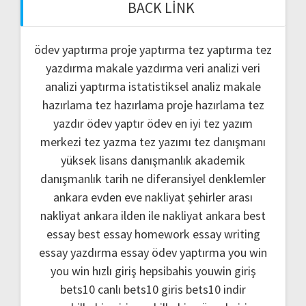
BACK LINK
ödev yaptırma
proje yaptırma
tez yaptırma
tez
yazdırma
makale yazdırma
veri analizi
veri
analizi yaptırma
istatistiksel analiz
makale
hazırlama
tez hazırlama
proje hazırlama
tez
yazdır
ödev yaptır
ödev
en iyi tez yazım
merkezi
tez yazma
tez yazımı
tez danışmanı
yüksek lisans danışmanlık
akademik
danışmanlık
tarih ne
diferansiyel denklemler
ankara evden eve nakliyat
şehirler arası
nakliyat ankara
ilden ile nakliyat ankara
best
essay
best essay homework
essay writing
essay yazdırma
essay ödev yaptırma
you win
you win hızlı giriş
hepsibahis youwin giriş
bets10 canlı
bets10 giris
bets10 indir