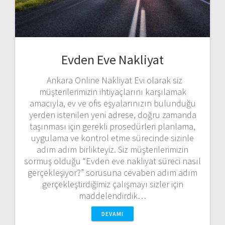
Evden Eve Nakliyat
Ankara Online Nakliyat Evi olarak siz
müşterilerimizin ihtiyaçlarını karşılamak
amacıyla, ev ve ofis eşyalarınızın bulunduğu
yerden istenilen yeni adrese, doğru zamanda
taşınması için gerekli prosedürleri planlama,
uygulama ve kontrol etme sürecinde sizinle
adım adım birlikteyiz. Siz müşterilerimizin
sormuş olduğu “Evden eve nakliyat süreci nasıl
gerçekleşiyor?” sorusuna cevaben adım adım
gerçekleştirdiğimiz çalışmayı sizler için
maddelendirdik…
DEVAMI