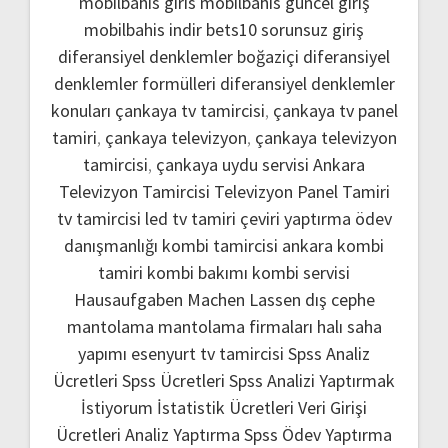
mobilbahis giris
mobilbahis güncel giriş
mobilbahis indir
bets10 sorunsuz giriş
diferansiyel denklemler boğaziçi
diferansiyel
denklemler formülleri
diferansiyel denklemler
konuları
çankaya tv tamircisi
,
çankaya tv panel
tamiri
,
çankaya televizyon
,
çankaya televizyon
tamircisi
,
çankaya uydu servisi
Ankara
Televizyon Tamircisi
Televizyon Panel Tamiri
tv tamircisi
led tv tamiri
çeviri yaptırma
ödev
danışmanlığı
kombi tamircisi ankara
kombi
tamiri
kombi bakımı
kombi servisi
Hausaufgaben Machen Lassen
dış cephe
mantolama
mantolama firmaları
halı saha
yapımı
esenyurt tv tamircisi
Spss Analiz
Ücretleri
Spss Ücretleri
Spss Analizi Yaptırmak
İstiyorum
İstatistik Ücretleri
Veri Girişi
Ücretleri
Analiz Yaptırma
Spss Ödev Yaptırma