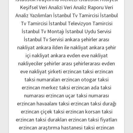
Keşifsel Veri Analizi
Veri Analiz Raporu
Veri
Analiz Yazılımları
İstanbul Tv Tamircisi
İstanbul
Tv Tamircisi
İstanbul Televizyon Tamircisi
İstanbul Tv Montajı
İstanbul Uydu Servisi
İstanbul Tv Servisi
ankara şehirler arası
nakliyat
ankara ilden ile nakliyat
ankara şehir
içi nakliyat
ankara evden eve nakliyat
nakliyeciler şehirler arası
şehirlerarası evden
eve nakliyat şirketi
erzincan taksi
erzincan
taksi numaraları
erzincan otogar taksi
erzincan merkez taksi
erzincan ada taksi
numarası
erzincan uçar taksi numarası
erzincan havaalanı taksi
erzincan taksi durağı
erzincan çiçek taksi
erzincan korsan taksi
erzincan taksi durakları
erzincan taksi fiyatları
erzincan araştırma hastanesi taksi
erzincan