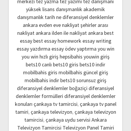
merkezi
tez yazma
tez yazımı
tez danışmanı
yüksek lisans danışmanlık
akademik
danışmanlık
tarih ne
diferansiyel denklemler
ankara evden eve nakliyat
şehirler arası
nakliyat ankara
ilden ile nakliyat ankara
best
essay
best essay homework
essay writing
essay yazdırma
essay ödev yaptırma
you win
you win hızlı giriş
hepsibahis youwin giriş
bets10 canlı
bets10 giris
bets10 indir
mobilbahis giris
mobilbahis güncel giriş
mobilbahis indir
bets10 sorunsuz giriş
diferansiyel denklemler boğaziçi
diferansiyel
denklemler formülleri
diferansiyel denklemler
konuları
çankaya tv tamircisi
,
çankaya tv panel
tamiri
,
çankaya televizyon
,
çankaya televizyon
tamircisi
,
çankaya uydu servisi
Ankara
Televizyon Tamircisi
Televizyon Panel Tamiri