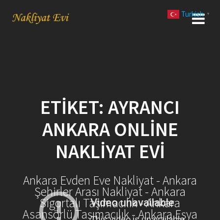
Skip
Turkish
to
▼
content
ETIKET:
AYRANCI
ANKARA ONLINE
NAKLIYAT EVI
Ankara Evden Eve Nakliyat - Ankara
Şehirler Arası Nakliyat - Ankara
Sigortalı Taşımacılık - Ankara
Asansörlü Taşımacılık - Ankara Eşya