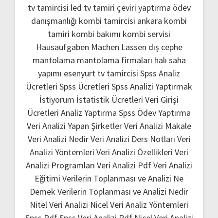
tv tamircisi
led tv tamiri
çeviri yaptırma
ödev
danışmanlığı
kombi tamircisi ankara
kombi
tamiri
kombi bakımı
kombi servisi
Hausaufgaben Machen Lassen
dış cephe
mantolama
mantolama firmaları
halı saha
yapımı
esenyurt tv tamircisi
Spss Analiz
Ücretleri
Spss Ücretleri
Spss Analizi Yaptırmak
İstiyorum
İstatistik Ücretleri
Veri Girişi
Ücretleri
Analiz Yaptırma
Spss Ödev Yaptırma
Veri Analizi Yapan Şirketler
Veri Analizi Makale
Veri Analizi Nedir
Veri Analizi Ders Notları
Veri
Analizi Yöntemleri
Veri Analizi Özellikleri
Veri
Analizi Programları
Veri Analizi Pdf
Veri Analizi
Eğitimi
Verilerin Toplanması ve Analizi Ne
Demek
Verilerin Toplanması ve Analizi Nedir
Nitel Veri Analizi
Nicel Veri Analiz Yöntemleri
Spss Pdf
Spss Veri Analizi Pdf
Nicel Veri Analizi