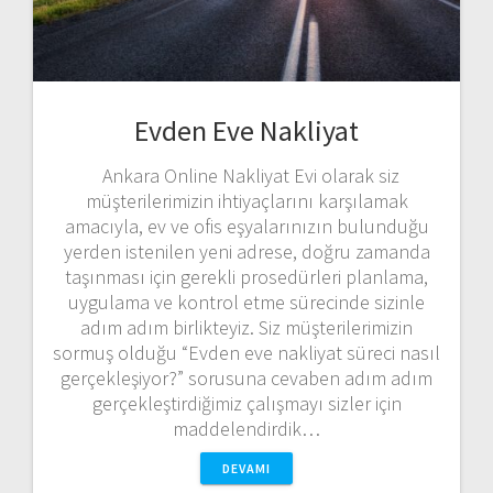
Evden Eve Nakliyat
Ankara Online Nakliyat Evi olarak siz
müşterilerimizin ihtiyaçlarını karşılamak
amacıyla, ev ve ofis eşyalarınızın bulunduğu
yerden istenilen yeni adrese, doğru zamanda
taşınması için gerekli prosedürleri planlama,
uygulama ve kontrol etme sürecinde sizinle
adım adım birlikteyiz. Siz müşterilerimizin
sormuş olduğu “Evden eve nakliyat süreci nasıl
gerçekleşiyor?” sorusuna cevaben adım adım
gerçekleştirdiğimiz çalışmayı sizler için
maddelendirdik…
DEVAMI