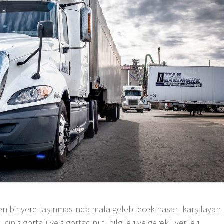
rden bir yere taşınmasında mala gelebilecek hasarı karşılayan
için sigortalı ve sigortacının, bilgileri ve gerekli verileri