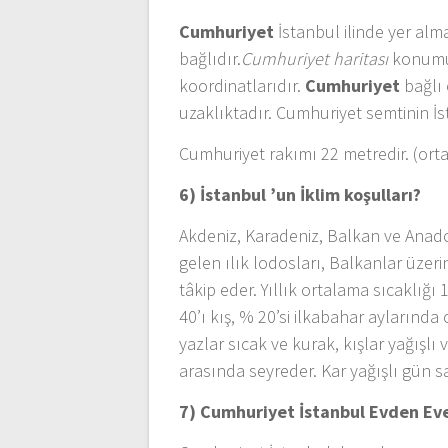
Cumhuriyet
İstanbul ilinde yer alm
bağlıdır.
Cumhuriyet haritası
konumu 
koordinatlarıdır.
Cumhuriyet
bağlı 
uzaklıktadır. Cumhuriyet semtinin İs
Cumhuriyet rakımı 22 metredir. (orta
6) İstanbul ’un
İklim koşulları?
Akdeniz, Karadeniz, Balkan ve Anadol
gelen ılık lodosları, Balkanlar üze
tâkip eder. Yıllık ortalama sıcaklığı 
40’ı kış, % 20’si ilkabahar aylarında
yazlar sıcak ve kurak, kışlar yağışlı 
arasında seyreder. Kar yağışlı gün 
7) Cumhuriyet İstanbul
Evden Eve