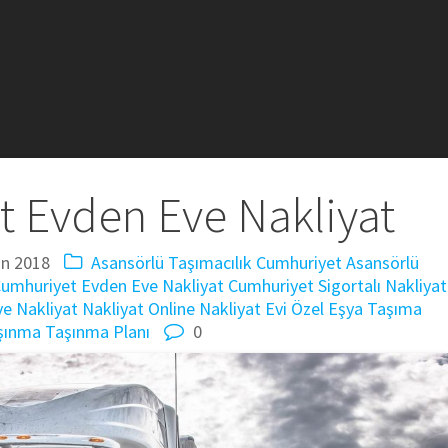
 Evden Eve Nakliyat
an 2018
Asansörlü Taşımacılık
Cumhuriyet Asansörlü
umhuriyet Evden Eve Nakliyat
Cumhuriyet Sigortalı Nakliyat
e Nakliyat
Nakliyat
Online Nakliyat Evi
Özel Eşya Taşıma
şınma
Taşınma Planı
0