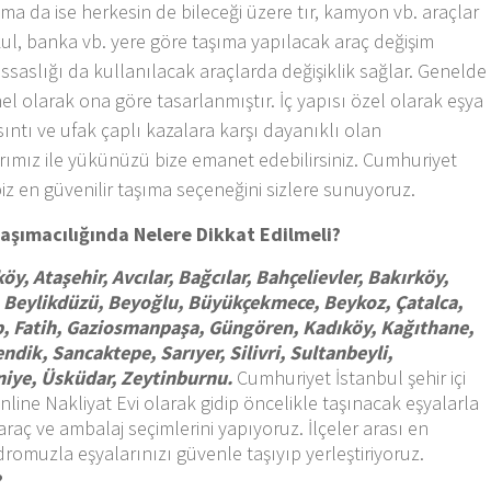
şıma da ise herkesin de bileceği üzere tır, kamyon vb. araçlar
, okul, banka vb. yere göre taşıma yapılacak araç değişim
assaslığı da kullanılacak araçlarda değişiklik sağlar. Genelde
enel olarak ona göre tasarlanmıştır. İç yapısı özel olarak eşya
rsıntı ve ufak çaplı kazalara karşı dayanıklı olan
ımız ile yükünüzü bize emanet edebilirsiniz. Cumhuriyet
biz en güvenilir taşıma seçeneğini sizlere sunuyoruz.
 Taşımacılığında Nelere Dikkat Edilmeli?
öy, Ataşehir, Avcılar, Bağcılar, Bahçelievler, Bakırköy,
 Beylikdüzü, Beyoğlu, Büyükçekmece, Beykoz, Çatalca,
p, Fatih, Gaziosmanpaşa, Güngören, Kadıköy, Kağıthane,
dik, Sancaktepe, Sarıyer, Silivri, Sultanbeyli,
raniye, Üsküdar, Zeytinburnu.
Cumhuriyet İstanbul şehir içi
line Nakliyat Evi olarak gidip öncelikle taşınacak eşyalarla
araç ve ambalaj seçimlerini yapıyoruz. İlçeler arası en
dromuzla eşyalarınızı güvenle taşıyıp yerleştiriyoruz.
?