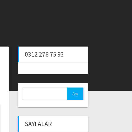
0312 276 75 93
Arama:
SAYFALAR