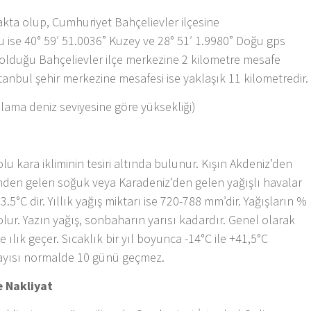
akta olup, Cumhuriyet Bahçelievler ilçesine
ise 40° 59′ 51.0036” Kuzey ve 28° 51′ 1.9980” Doğu gps
olduğu Bahçelievler ilçe merkezine 2 kilometre mesafe
tanbul şehir merkezine mesafesi ise yaklaşık 11 kilometredir.
lama deniz seviyesine göre yüksekliği)
u kara ikliminin tesiri altında bulunur. Kışın Akdeniz’den
rinden gelen soğuk veya Karadeniz’den gelen yağışlı havalar
13.5°C dir. Yıllık yağış miktarı ise 720-788 mm’dir. Yağışların %
 olur. Yazın yağış, sonbaharın yarısı kadardır. Genel olarak
ve ılık geçer. Sıcaklık bir yıl boyunca -14°C ile +41,5°C
sayısı normalde 10 günü geçmez.
 Nakliyat