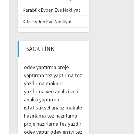
Karabük Evden Eve Nakliyat
Kilis Evden Eve Nakliyat
BACK LINK
ödev yaptırma
proje
yaptırma
tez yaptırma
tez
yazdırma
makale
yazdırma
veri analizi
veri
analizi yaptırma
istatistiksel analiz
makale
hazırlama
tez hazırlama
proje hazırlama
tez yazdır
ödev yaptır
ödev
en iyi tez