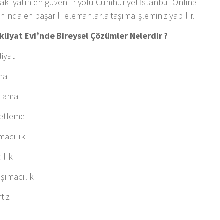
kliyatın en güvenilir yolu Cumhuriyet İstanbul Online
lanında en başarılı elemanlarla taşıma işleminiz yapılır.
kliyat Evi’nde Bireysel Çözümler Nelerdir ?
iyat
ma
olama
ketleme
macılık
ılık
aşımacılık
tiz