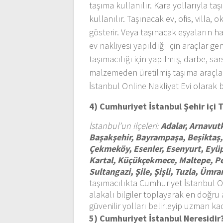
taşıma kullanılır. Kara yollarıyla ta
kullanılır. Taşınacak ev, ofis, villa
gösterir. Veya taşınacak eşyaların h
ev nakliyesi yapıldığı için araçlar g
taşımacılığı için yapılmış, darbe, sa
malzemeden üretilmiş taşıma araçlar
İstanbul Online Nakliyat Evi olarak 
4) Cumhuriyet İstanbul
Şehir içi
İstanbul’un ilçeleri:
Adalar, Arnavutk
Başakşehir, Bayrampaşa, Beşiktaş,
Çekmeköy, Esenler, Esenyurt, Eyü
Kartal, Küçükçekmece, Maltepe, Pen
Sultangazi, Şile, Şişli, Tuzla, Üm
taşımacılıkta Cumhuriyet İstanbul On
alakalı bilgiler toplayarak en doğru 
güvenilir yolları belirleyip uzman ka
5) Cumhuriyet İstanbul
Neresidir