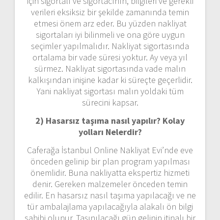
için sigortalı ve sigortacının, bilgileri ve gerekli
verileri eksiksiz bir şekilde zamanında temin
etmesi önem arz eder. Bu yüzden nakliyat
sigortaları iyi bilinmeli ve ona göre uygun
seçimler yapılmalıdır. Nakliyat sigortasında
ortalama bir vade süresi yoktur. Ay veya yıl
sürmez. Nakliyat sigortasında vade malın
kalkışından inişine kadar ki süreçte geçerlidir.
Yani nakliyat sigortası malın yoldaki tüm
sürecini kapsar.
2) Hasarsız taşıma nasıl yapılır? Kolay
yolları Nelerdir?
Caferağa İstanbul Online Nakliyat Evi’nde eve
önceden gelinip bir plan program yapılması
önemlidir. Buna nakliyatta ekspertiz hizmeti
denir. Gereken malzemeler önceden temin
edilir. En hasarsız nasıl taşıma yapılacağı ve ne
tür ambalajlama yapılacağıyla alakalı ön bilgi
sahibi olunur. Taşınılacağı gün gelinip itinalı bir