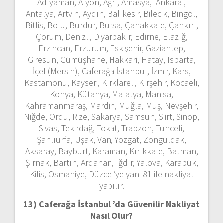
Adıyaman, Afyon, Ağrı, Amasya, Ankara ,
Antalya, Artvin, Aydın, Balıkesir, Bilecik, Bingöl,
Bitlis, Bolu, Burdur, Bursa, Çanakkale, Çankırı,
Çorum, Denizli, Diyarbakır, Edirne, Elazığ,
Erzincan, Erzurum, Eskişehir, Gaziantep,
Giresun, Gümüşhane, Hakkari, Hatay, Isparta,
İçel (Mersin), Caferağa İstanbul, İzmir, Kars,
Kastamonu, Kayseri, Kırklareli, Kırşehir, Kocaeli,
Konya, Kütahya, Malatya, Manisa,
Kahramanmaraş, Mardin, Muğla, Muş, Nevşehir,
Niğde, Ordu, Rize, Sakarya, Samsun, Siirt, Sinop,
Sivas, Tekirdağ, Tokat, Trabzon, Tunceli,
Şanlıurfa, Uşak, Van, Yozgat, Zonguldak,
Aksaray, Bayburt, Karaman, Kırıkkale, Batman,
Şırnak, Bartın, Ardahan, Iğdır, Yalova, Karabük,
Kilis, Osmaniye, Düzce ‘ye yani 81 ile nakliyat
yapılır.
13) Caferağa İstanbul ’da
Güvenilir Nakliyat
Nasıl Olur?