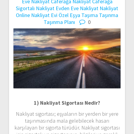
Eve Nakliyat
Caferağa Nakliyat
Caferağa
Sigortalı Nakliyat
Evden Eve Nakliyat
Nakliyat
Online Nakliyat Evi
Özel Eşya Taşıma
Taşınma
Taşınma Planı
0
1) Nakliyat Sigortası Nedir?
Nakliyat sigortası; eşyaların bir yerden bir yere
taşınmasında mala gelebilecek hasarı
karşılayan bir sigorta türüdür. Nakliyat sigortası