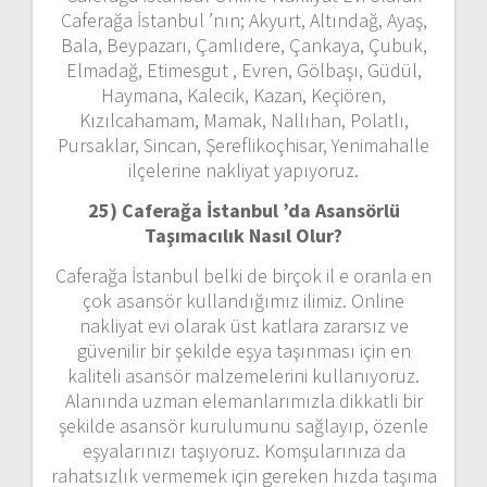
Caferağa İstanbul ’nın; Akyurt, Altındağ, Ayaş,
Bala, Beypazarı, Çamlıdere, Çankaya, Çubuk,
Elmadağ, Etimesgut , Evren, Gölbaşı, Güdül,
Haymana, Kalecik, Kazan, Keçiören,
Kızılcahamam, Mamak, Nallıhan, Polatlı,
Pursaklar, Sincan, Şereflikoçhisar, Yenimahalle
ilçelerine nakliyat yapıyoruz.
25) Caferağa İstanbul ’da Asansörlü
Taşımacılık Nasıl Olur?
Caferağa İstanbul belki de birçok il e oranla en
çok asansör kullandığımız ilimiz. Online
nakliyat evi olarak üst katlara zararsız ve
güvenilir bir şekilde eşya taşınması için en
kaliteli asansör malzemelerini kullanıyoruz.
Alanında uzman elemanlarımızla dikkatli bir
şekilde asansör kurulumunu sağlayıp, özenle
eşyalarınızı taşıyoruz. Komşularınıza da
rahatsızlık vermemek için gereken hızda taşıma