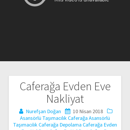
Caferağa Evden Eve
Yazı
Nakliyat
gezinmesi
Nurefşan Doğan
10 Nisan 2018
Asansörlü Taşımacılık
Caferağa Asansörlü
Taşımacılık
Caferağa Depolama
Caferağa Evden