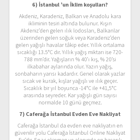
6) İstanbul ’un
İklim koşulları?
Akdeniz, Karadeniz, Balkan ve Anadolu kara
ikliminin tesiri altında bulunur. Kışın
Akdeniz’den gelen ılık lodosları, Balkanlar
üzerinden gelen soğuk veya Karadeniz’den
gelen yağışlı havalar tâkip eder. Yıllık ortalama
sıcaklığı 13.5°C dir. Yıllık yağış miktarı ise 720-
788 mm’dir. Yağışların % 40’ı kış, % 20’si
ilkabahar aylarında olur. Yazın yağış,
sonbaharın yarısı kadardır. Genel olarak yazlar
sıcak ve kurak, kışlar yağışlı ve ılık geçer.
Sıcaklık bir yıl boyunca -14°C ile +41,5°C
arasında seyreder. Kar yağışlı gün sayısı
normalde 10 günü geçmez.
7) Caferağa İstanbul
Evden Eve Nakliyat
Caferağa İstanbul da evden eve nakliyatın en
güvenilir yolu Caferağa İstanbul Online Nakliyat
Evi’dir. En iyi ekipman ve alanında en başarılı