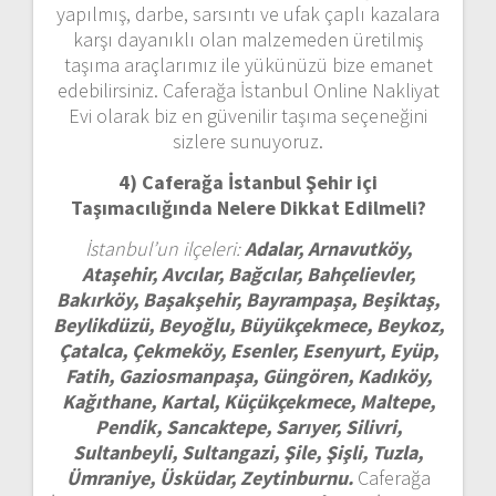
yapılmış, darbe, sarsıntı ve ufak çaplı kazalara
karşı dayanıklı olan malzemeden üretilmiş
taşıma araçlarımız ile yükünüzü bize emanet
edebilirsiniz. Caferağa İstanbul Online Nakliyat
Evi olarak biz en güvenilir taşıma seçeneğini
sizlere sunuyoruz.
4) Caferağa İstanbul
Şehir içi
Taşımacılığında Nelere Dikkat Edilmeli?
İstanbul’un ilçeleri:
Adalar, Arnavutköy,
Ataşehir, Avcılar, Bağcılar, Bahçelievler,
Bakırköy, Başakşehir, Bayrampaşa, Beşiktaş,
Beylikdüzü, Beyoğlu, Büyükçekmece, Beykoz,
Çatalca, Çekmeköy, Esenler, Esenyurt, Eyüp,
Fatih, Gaziosmanpaşa, Güngören, Kadıköy,
Kağıthane, Kartal, Küçükçekmece, Maltepe,
Pendik, Sancaktepe, Sarıyer, Silivri,
Sultanbeyli, Sultangazi, Şile, Şişli, Tuzla,
Ümraniye, Üsküdar, Zeytinburnu.
Caferağa