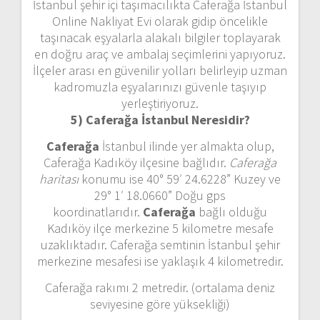
İstanbul şehir içi taşımacılıkta Caferağa İstanbul
Online Nakliyat Evi olarak gidip öncelikle
taşınacak eşyalarla alakalı bilgiler toplayarak
en doğru araç ve ambalaj seçimlerini yapıyoruz.
İlçeler arası en güvenilir yolları belirleyip uzman
kadromuzla eşyalarınızı güvenle taşıyıp
yerleştiriyoruz.
5) Caferağa İstanbul
Neresidir?
Caferağa
İstanbul ilinde yer almakta olup,
Caferağa Kadıköy ilçesine bağlıdır.
Caferağa
haritası
konumu ise 40° 59′ 24.6228” Kuzey ve
29° 1′ 18.0660” Doğu gps
koordinatlarıdır.
Caferağa
bağlı olduğu
Kadıköy ilçe merkezine 5 kilometre mesafe
uzaklıktadır. Caferağa semtinin İstanbul şehir
merkezine mesafesi ise yaklaşık 4 kilometredir.
Caferağa rakımı 2 metredir. (ortalama deniz
seviyesine göre yüksekliği)