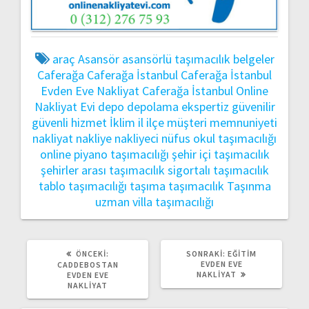
araç
Asansör
asansörlü taşımacılık
belgeler
Caferağa
Caferağa İstanbul
Caferağa İstanbul
Evden Eve Nakliyat
Caferağa İstanbul Online
Nakliyat Evi
depo
depolama
ekspertiz
güvenilir
güvenli
hizmet
İklim
il
ilçe
müşteri memnuniyeti
nakliyat
nakliye
nakliyeci
nüfus
okul taşımacılığı
online
piyano taşımacılığı
şehir içi taşımacılık
şehirler arası taşımacılık
sigortalı taşımacılık
tablo taşımacılığı
taşıma
taşımacılık
Taşınma
uzman
villa taşımacılığı
ÖNCEKI
SONRAKI
ÖNCEKI:
SONRAKI:
EĞITIM
YAZI:
YAZI:
EVDEN EVE
CADDEBOSTAN
NAKLIYAT
EVDEN EVE
NAKLIYAT