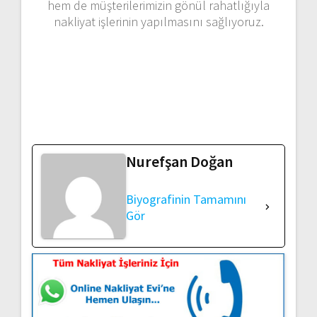
hem de müşterilerimizin gönül rahatlığıyla
nakliyat işlerinin yapılmasını sağlıyoruz.
Nurefşan Doğan
Biyografinin Tamamını
Gör