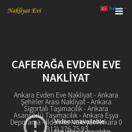
Skip
Turkish
to
▼
content
CAFERAĞA EVDEN EVE
NAKLIYAT
Ankara Evden Eve Nakliyat - Ankara
Şehirler Arası Nakliyat - Ankara
Sigortalı Taşımacılık - Ankara
Asansörlü Taşımacılık - Ankara Eşya
Depolama - İlden İle Nakliyat Ankara 0
(312) 276 75 93