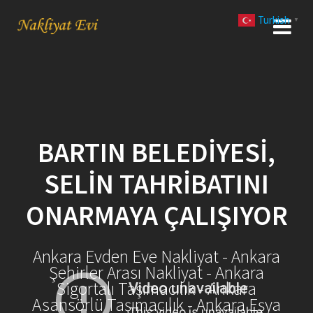
Skip
Turkish
to
▼
content
BARTIN BELEDIYESI,
SELIN TAHRIBATINI
ONARMAYA ÇALIŞIYOR
Ankara Evden Eve Nakliyat - Ankara
Şehirler Arası Nakliyat - Ankara
Sigortalı Taşımacılık - Ankara
Asansörlü Taşımacılık - Ankara Eşya