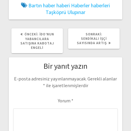
Bartın
haber
haberi
Haberler
haberleri
Taşköprü
Ulupınar
ÖNCEKI
SONRAKI
ÖNCEKI:
İDO’NUN
SONRAKI:
YAZI:
YAZI:
SENDIKALI İŞÇI
YABANCILARA
SAYISINDA ARTIŞ
SATIŞINA KABOTAJ
ENGELI
Bir yanıt yazın
E-posta adresiniz yayınlanmayacak.
Gerekli alanlar
*
ile işaretlenmişlerdir
Yorum
*