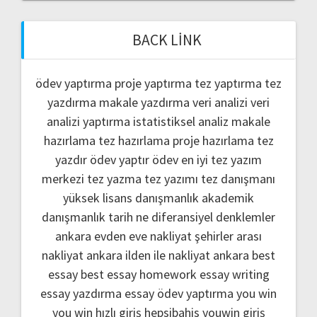
BACK LINK
ödev yaptırma
proje yaptırma
tez yaptırma
tez
yazdırma
makale yazdırma
veri analizi
veri
analizi yaptırma
istatistiksel analiz
makale
hazırlama
tez hazırlama
proje hazırlama
tez
yazdır
ödev yaptır
ödev
en iyi tez yazım
merkezi
tez yazma
tez yazımı
tez danışmanı
yüksek lisans danışmanlık
akademik
danışmanlık
tarih ne
diferansiyel denklemler
ankara evden eve nakliyat
şehirler arası
nakliyat ankara
ilden ile nakliyat ankara
best
essay
best essay homework
essay writing
essay yazdırma
essay ödev yaptırma
you win
you win hızlı giriş
hepsibahis youwin giriş