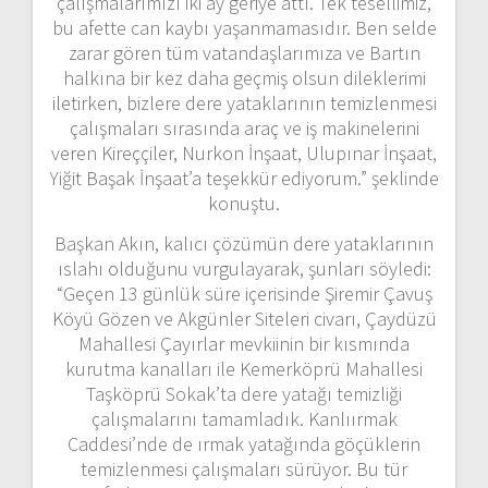
çalışmalarımızı iki ay geriye attı. Tek tesellimiz,
bu afette can kaybı yaşanmamasıdır. Ben selde
zarar gören tüm vatandaşlarımıza ve Bartın
halkına bir kez daha geçmiş olsun dileklerimi
iletirken, bizlere dere yataklarının temizlenmesi
çalışmaları sırasında araç ve iş makinelerini
veren Kireççiler, Nurkon İnşaat, Ulupınar İnşaat,
Yiğit Başak İnşaat’a teşekkür ediyorum.” şeklinde
konuştu.
Başkan Akın, kalıcı çözümün dere yataklarının
ıslahı olduğunu vurgulayarak, şunları söyledi:
“Geçen 13 günlük süre içerisinde Şiremir Çavuş
Köyü Gözen ve Akgünler Siteleri civarı, Çaydüzü
Mahallesi Çayırlar mevkiinin bir kısmında
kurutma kanalları ile Kemerköprü Mahallesi
Taşköprü Sokak’ta dere yatağı temizliği
çalışmalarını tamamladık. Kanlıırmak
Caddesi’nde de ırmak yatağında göçüklerin
temizlenmesi çalışmaları sürüyor. Bu tür