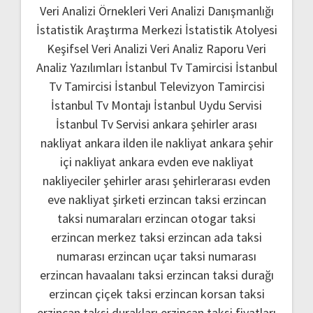
Veri Analizi Örnekleri
Veri Analizi Danışmanlığı
İstatistik Araştırma Merkezi
İstatistik Atolyesi
Keşifsel Veri Analizi
Veri Analiz Raporu
Veri
Analiz Yazılımları
İstanbul Tv Tamircisi
İstanbul
Tv Tamircisi
İstanbul Televizyon Tamircisi
İstanbul Tv Montajı
İstanbul Uydu Servisi
İstanbul Tv Servisi
ankara şehirler arası
nakliyat
ankara ilden ile nakliyat
ankara şehir
içi nakliyat
ankara evden eve nakliyat
nakliyeciler şehirler arası
şehirlerarası evden
eve nakliyat şirketi
erzincan taksi
erzincan
taksi numaraları
erzincan otogar taksi
erzincan merkez taksi
erzincan ada taksi
numarası
erzincan uçar taksi numarası
erzincan havaalanı taksi
erzincan taksi durağı
erzincan çiçek taksi
erzincan korsan taksi
erzincan taksi durakları
erzincan taksi fiyatları