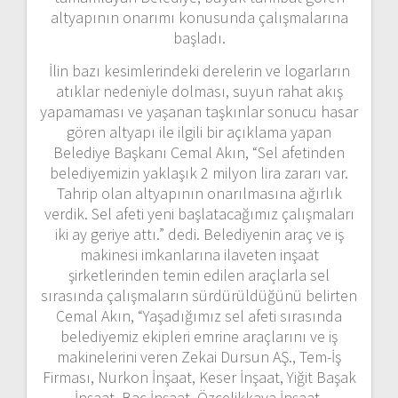
altyapının onarımı konusunda çalışmalarına
başladı.
İlin bazı kesimlerindeki derelerin ve logarların
atıklar nedeniyle dolması, suyun rahat akış
yapamaması ve yaşanan taşkınlar sonucu hasar
gören altyapı ile ilgili bir açıklama yapan
Belediye Başkanı Cemal Akın, “Sel afetinden
belediyemizin yaklaşık 2 milyon lira zararı var.
Tahrip olan altyapının onarılmasına ağırlık
verdik. Sel afeti yeni başlatacağımız çalışmaları
iki ay geriye attı.” dedi. Belediyenin araç ve iş
makinesi imkanlarına ilaveten inşaat
şirketlerinden temin edilen araçlarla sel
sırasında çalışmaların sürdürüldüğünü belirten
Cemal Akın, “Yaşadığımız sel afeti sırasında
belediyemiz ekipleri emrine araçlarını ve iş
makinelerini veren Zekai Dursun AŞ., Tem-İş
Firması, Nurkon İnşaat, Keser İnşaat, Yiğit Başak
İnşaat, Baç İnşaat, Özçelikkaya İnşaat,