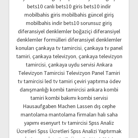
bets10 canlı
bets10 giris
bets10 indir
mobilbahis giris
mobilbahis güncel giriş
mobilbahis indir
bets10 sorunsuz giriş
diferansiyel denklemler boğaziçi
diferansiyel
denklemler formülleri
diferansiyel denklemler
konuları
çankaya tv tamircisi
,
çankaya tv panel
tamiri
,
çankaya televizyon
,
çankaya televizyon
tamircisi
,
çankaya uydu servisi
Ankara
Televizyon Tamircisi
Televizyon Panel Tamiri
tv tamircisi
led tv tamiri
çeviri yaptırma
ödev
danışmanlığı
kombi tamircisi ankara
kombi
tamiri
kombi bakımı
kombi servisi
Hausaufgaben Machen Lassen
dış cephe
mantolama
mantolama firmaları
halı saha
yapımı
esenyurt tv tamircisi
Spss Analiz
Ücretleri
Spss Ücretleri
Spss Analizi Yaptırmak