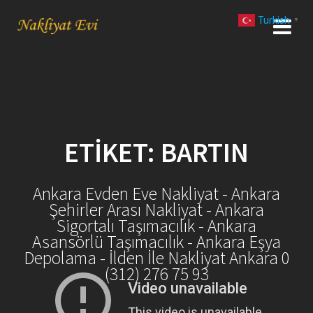
Skip
Turkish
to
▼
content
ETIKET:
BARTIN
Ankara Evden Eve Nakliyat - Ankara
Şehirler Arası Nakliyat - Ankara
Sigortalı Taşımacılık - Ankara
Asansörlü Taşımacılık - Ankara Eşya
Depolama - İlden İle Nakliyat Ankara 0
(312) 276 75 93