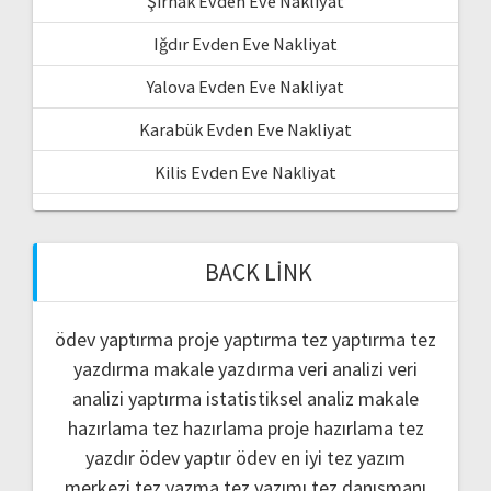
Şırnak Evden Eve Nakliyat
Iğdır Evden Eve Nakliyat
Yalova Evden Eve Nakliyat
Karabük Evden Eve Nakliyat
Kilis Evden Eve Nakliyat
BACK LINK
ödev yaptırma
proje yaptırma
tez yaptırma
tez
yazdırma
makale yazdırma
veri analizi
veri
analizi yaptırma
istatistiksel analiz
makale
hazırlama
tez hazırlama
proje hazırlama
tez
yazdır
ödev yaptır
ödev
en iyi tez yazım
merkezi
tez yazma
tez yazımı
tez danışmanı