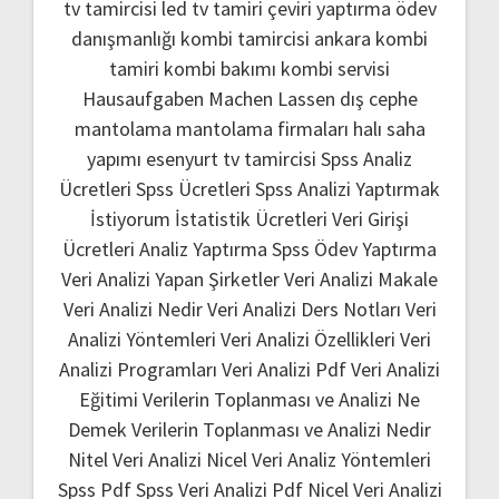
tv tamircisi
led tv tamiri
çeviri yaptırma
ödev
danışmanlığı
kombi tamircisi ankara
kombi
tamiri
kombi bakımı
kombi servisi
Hausaufgaben Machen Lassen
dış cephe
mantolama
mantolama firmaları
halı saha
yapımı
esenyurt tv tamircisi
Spss Analiz
Ücretleri
Spss Ücretleri
Spss Analizi Yaptırmak
İstiyorum
İstatistik Ücretleri
Veri Girişi
Ücretleri
Analiz Yaptırma
Spss Ödev Yaptırma
Veri Analizi Yapan Şirketler
Veri Analizi Makale
Veri Analizi Nedir
Veri Analizi Ders Notları
Veri
Analizi Yöntemleri
Veri Analizi Özellikleri
Veri
Analizi Programları
Veri Analizi Pdf
Veri Analizi
Eğitimi
Verilerin Toplanması ve Analizi Ne
Demek
Verilerin Toplanması ve Analizi Nedir
Nitel Veri Analizi
Nicel Veri Analiz Yöntemleri
Spss Pdf
Spss Veri Analizi Pdf
Nicel Veri Analizi