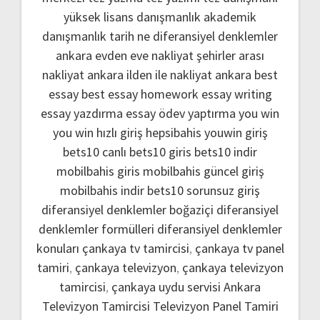
yüksek lisans danışmanlık
akademik
danışmanlık
tarih ne
diferansiyel denklemler
ankara evden eve nakliyat
şehirler arası
nakliyat ankara
ilden ile nakliyat ankara
best
essay
best essay homework
essay writing
essay yazdırma
essay ödev yaptırma
you win
you win hızlı giriş
hepsibahis youwin giriş
bets10 canlı
bets10 giris
bets10 indir
mobilbahis giris
mobilbahis güncel giriş
mobilbahis indir
bets10 sorunsuz giriş
diferansiyel denklemler boğaziçi
diferansiyel
denklemler formülleri
diferansiyel denklemler
konuları
çankaya tv tamircisi
,
çankaya tv panel
tamiri
,
çankaya televizyon
,
çankaya televizyon
tamircisi
,
çankaya uydu servisi
Ankara
Televizyon Tamircisi
Televizyon Panel Tamiri