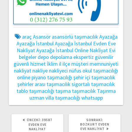
araç
Asansör
asansörlü taşımacılık
Ayazağa
Ayazağa İstanbul
Ayazağa İstanbul Evden Eve
Nakliyat
Ayazağa İstanbul Online Nakliyat Evi
belgeler
depo
depolama
ekspertiz
güvenilir
güvenli
hizmet
İklim
il
ilçe
müşteri memnuniyeti
nakliyat
nakliye
nakliyeci
nüfus
okul taşımacılığı
online
piyano taşımacılığı
şehir içi taşımacılık
şehirler arası taşımacılık
sigortalı taşımacılık
tablo taşımacılığı
taşıma
taşımacılık
Taşınma
uzman
villa taşımacılığı
whatsapp
ÖNCEKI
SONRAKI
ÖNCEKI:
39587
SONRAKI:
YAZI:
YAZI:
BOZKURT EVDEN
EVDEN EVE
EVE NAKLIYAT
NAKLIYAT