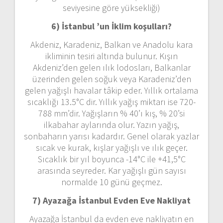
seviyesine göre yüksekliği)
6) İstanbul ’un
İklim koşulları?
Akdeniz, Karadeniz, Balkan ve Anadolu kara
ikliminin tesiri altında bulunur. Kışın
Akdeniz’den gelen ılık lodosları, Balkanlar
üzerinden gelen soğuk veya Karadeniz’den
gelen yağışlı havalar tâkip eder. Yıllık ortalama
sıcaklığı 13.5°C dir. Yıllık yağış miktarı ise 720-
788 mm’dir. Yağışların % 40’ı kış, % 20’si
ilkabahar aylarında olur. Yazın yağış,
sonbaharın yarısı kadardır. Genel olarak yazlar
sıcak ve kurak, kışlar yağışlı ve ılık geçer.
Sıcaklık bir yıl boyunca -14°C ile +41,5°C
arasında seyreder. Kar yağışlı gün sayısı
normalde 10 günü geçmez.
7) Ayazağa İstanbul
Evden Eve Nakliyat
Ayazağa İstanbul da evden eve nakliyatın en