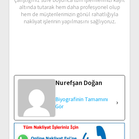
altında tutarak hem daha profesyonel olup
hem de müşterilerimizin gönül rahatlığıyla
nakliyat işlerinin yapılmasını sağlıyoruz.
Nurefşan Doğan
Biyografinin Tamamını
Gör