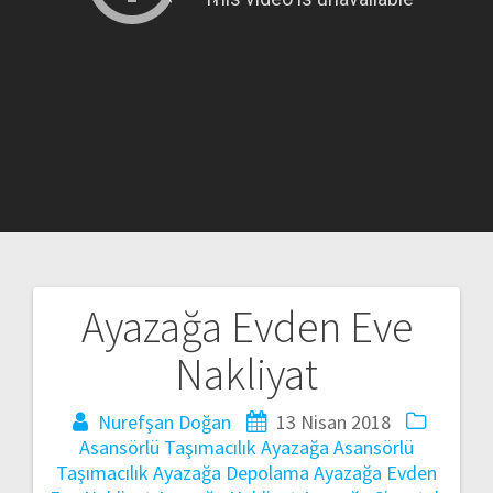
Ayazağa Evden Eve
Yazı
Nakliyat
gezinmesi
Nurefşan Doğan
13 Nisan 2018
Asansörlü Taşımacılık
Ayazağa Asansörlü
Taşımacılık
Ayazağa Depolama
Ayazağa Evden