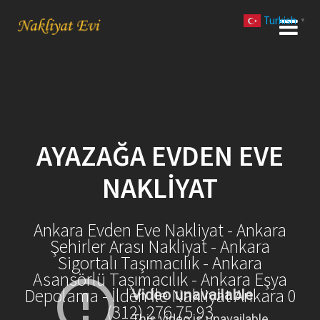
Skip
Turkish
to
▼
content
AYAZAĞA EVDEN EVE
NAKLIYAT
Ankara Evden Eve Nakliyat - Ankara
Şehirler Arası Nakliyat - Ankara
Sigortalı Taşımacılık - Ankara
Asansörlü Taşımacılık - Ankara Eşya
Depolama - İlden İle Nakliyat Ankara 0
(312) 276 75 93