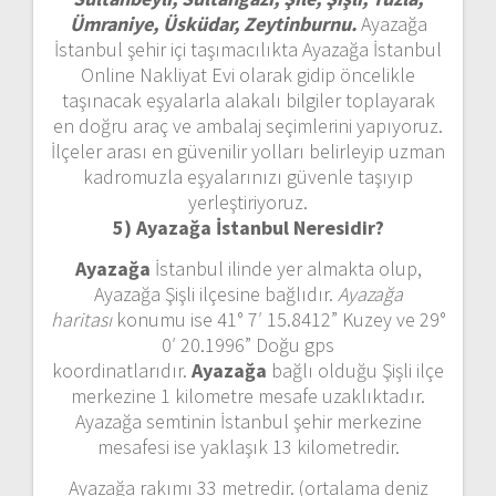
Ümraniye, Üsküdar, Zeytinburnu.
Ayazağa
İstanbul şehir içi taşımacılıkta Ayazağa İstanbul
Online Nakliyat Evi olarak gidip öncelikle
taşınacak eşyalarla alakalı bilgiler toplayarak
en doğru araç ve ambalaj seçimlerini yapıyoruz.
İlçeler arası en güvenilir yolları belirleyip uzman
kadromuzla eşyalarınızı güvenle taşıyıp
yerleştiriyoruz.
5) Ayazağa İstanbul
Neresidir?
Ayazağa
İstanbul ilinde yer almakta olup,
Ayazağa Şişli ilçesine bağlıdır.
Ayazağa
haritası
konumu ise 41° 7′ 15.8412” Kuzey ve 29°
0′ 20.1996” Doğu gps
koordinatlarıdır.
Ayazağa
bağlı olduğu Şişli ilçe
merkezine 1 kilometre mesafe uzaklıktadır.
Ayazağa semtinin İstanbul şehir merkezine
mesafesi ise yaklaşık 13 kilometredir.
Ayazağa rakımı 33 metredir. (ortalama deniz