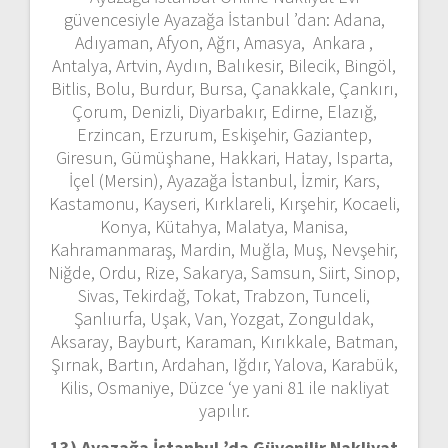
güvencesiyle Ayazağa İstanbul ’dan: Adana,
Adıyaman, Afyon, Ağrı, Amasya, Ankara ,
Antalya, Artvin, Aydın, Balıkesir, Bilecik, Bingöl,
Bitlis, Bolu, Burdur, Bursa, Çanakkale, Çankırı,
Çorum, Denizli, Diyarbakır, Edirne, Elazığ,
Erzincan, Erzurum, Eskişehir, Gaziantep,
Giresun, Gümüşhane, Hakkari, Hatay, Isparta,
İçel (Mersin), Ayazağa İstanbul, İzmir, Kars,
Kastamonu, Kayseri, Kırklareli, Kırşehir, Kocaeli,
Konya, Kütahya, Malatya, Manisa,
Kahramanmaraş, Mardin, Muğla, Muş, Nevşehir,
Niğde, Ordu, Rize, Sakarya, Samsun, Siirt, Sinop,
Sivas, Tekirdağ, Tokat, Trabzon, Tunceli,
Şanlıurfa, Uşak, Van, Yozgat, Zonguldak,
Aksaray, Bayburt, Karaman, Kırıkkale, Batman,
Şırnak, Bartın, Ardahan, Iğdır, Yalova, Karabük,
Kilis, Osmaniye, Düzce ‘ye yani 81 ile nakliyat
yapılır.
13) Ayazağa İstanbul ’da
Güvenilir Nakliyat