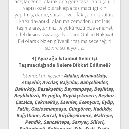
araçlar genel olarak ona göre tasarlanmıştır. İç
yapısı özel olarak eşya taşımacılığı için
yapılmış, darbe, sarsıntı ve ufak çaplı kazalara
karşı dayanıklı olan malzemeden üretilmiş
taşıma araçlarımız ile yükünüzü bize emanet
edebilirsiniz. Ayazağa İstanbul Online Nakliyat
Evi olarak biz en güvenilir taşıma seçeneğini
sizlere sunuyoruz.
4) Ayazağa İstanbul
Şehir içi
Taşımacılığında Nelere Dikkat Edilmeli?
İstanbul’un ilçeleri:
Adalar, Arnavutköy,
Ataşehir, Avcılar, Bağcılar, Bahçelievler,
Bakırköy, Başakşehir, Bayrampaşa, Beşiktaş,
Beylikdüzü, Beyoğlu, Büyükçekmece, Beykoz,
Çatalca, Çekmeköy, Esenler, Esenyurt, Eyüp,
Fatih, Gaziosmanpaşa, Güngören, Kadıköy,
Kağıthane, Kartal, Küçükçekmece, Maltepe,
Pendik, Sancaktepe, Sarıyer, Silivri,
Sultanbeyli, Sultangazi, Şile, Şişli, Tuzla,