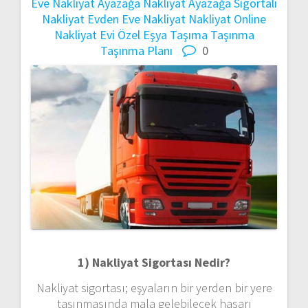
Eve Nakliyat
Ayazağa Nakliyat
Ayazağa Sigortalı
Nakliyat
Evden Eve Nakliyat
Nakliyat
Online
Nakliyat Evi
Özel Eşya Taşıma
Taşınma
Taşınma Planı
0
1) Nakliyat Sigortası Nedir?
Nakliyat sigortası; eşyaların bir yerden bir yere
taşınmasında mala gelebilecek hasarı