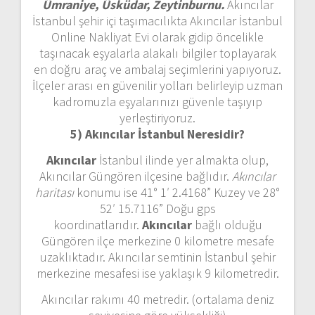
Ümraniye, Üsküdar, Zeytinburnu.
Akıncılar
İstanbul şehir içi taşımacılıkta Akıncılar İstanbul
Online Nakliyat Evi olarak gidip öncelikle
taşınacak eşyalarla alakalı bilgiler toplayarak
en doğru araç ve ambalaj seçimlerini yapıyoruz.
İlçeler arası en güvenilir yolları belirleyip uzman
kadromuzla eşyalarınızı güvenle taşıyıp
yerleştiriyoruz.
5) Akıncılar İstanbul
Neresidir?
Akıncılar
İstanbul ilinde yer almakta olup,
Akıncılar Güngören ilçesine bağlıdır.
Akıncılar
haritası
konumu ise 41° 1′ 2.4168” Kuzey ve 28°
52′ 15.7116” Doğu gps
koordinatlarıdır.
Akıncılar
bağlı olduğu
Güngören ilçe merkezine 0 kilometre mesafe
uzaklıktadır. Akıncılar semtinin İstanbul şehir
merkezine mesafesi ise yaklaşık 9 kilometredir.
Akıncılar rakımı 40 metredir. (ortalama deniz