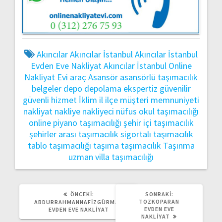
Akıncılar
Akıncılar İstanbul
Akıncılar İstanbul
Evden Eve Nakliyat
Akıncılar İstanbul Online
Nakliyat Evi
araç
Asansör
asansörlü taşımacılık
belgeler
depo
depolama
ekspertiz
güvenilir
güvenli
hizmet
İklim
il
ilçe
müşteri memnuniyeti
nakliyat
nakliye
nakliyeci
nüfus
okul taşımacılığı
online
piyano taşımacılığı
şehir içi taşımacılık
şehirler arası taşımacılık
sigortalı taşımacılık
tablo taşımacılığı
taşıma
taşımacılık
Taşınma
uzman
villa taşımacılığı
ÖNCEKI
SONRAKI
ÖNCEKI:
SONRAKI:
YAZI:
YAZI:
TOZKOPARAN
ABDURRAHMANNAFIZGÜRMAN
EVDEN EVE
EVDEN EVE NAKLIYAT
NAKLIYAT