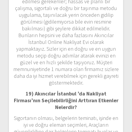
edilmesi gerekenler; hassas ve planlı bir
çalışma, sigortalı ve doğru bir taşınma metodu
uygulama, taşınılacak yerin önceden gidilip
görülmesi (gidilemiyorsa bile evin resmine
bakılması) gibi şeylere dikkat edilmelidir.
Bunların hepsini ve daha fazlasını Akıncılar
İstanbul Online Nakliyat Evi olarak
yapmaktayız. Sizler için en doğru ve en uygun
metodu seçip doğru adımlar atarak evinizi en
güzel ve en hızlı şekilde taşıyoruz. Müşteri
memnuniyetinde 1 numara olan firmamız sizlere
daha da iyi hizmet verebilmek için gerekli gayreti
göstermektedir.
19) Akıncılar İstanbul ’da Nakliyat
Firması’nın Seçilebilirliğini Arttıran Etkenler
Nelerdir?
Sigortanın olması, belgelerin teminatı, işinde en
iyi ve doğru eleman seçimleri, Araçların
güvenilirliğine dair belgelerin teminatı bunlar ve