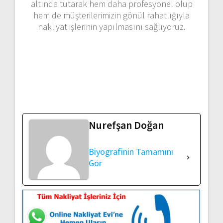
altında tutarak hem daha profesyonel olup
hem de müşterilerimizin gönül rahatlığıyla
nakliyat işlerinin yapılmasını sağlıyoruz.
Nurefşan Doğan
Biyografinin Tamamını
Gör