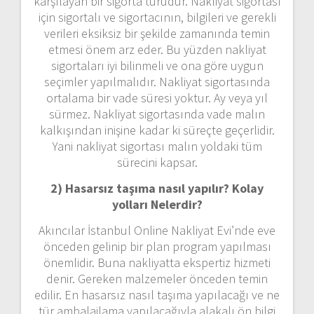
karşılayan bir sigorta türüdür. Nakliyat sigortası
için sigortalı ve sigortacının, bilgileri ve gerekli
verileri eksiksiz bir şekilde zamanında temin
etmesi önem arz eder. Bu yüzden nakliyat
sigortaları iyi bilinmeli ve ona göre uygun
seçimler yapılmalıdır. Nakliyat sigortasında
ortalama bir vade süresi yoktur. Ay veya yıl
sürmez. Nakliyat sigortasında vade malın
kalkışından inişine kadar ki süreçte geçerlidir.
Yani nakliyat sigortası malın yoldaki tüm
sürecini kapsar.
2) Hasarsız taşıma nasıl yapılır? Kolay
yolları Nelerdir?
Akıncılar İstanbul Online Nakliyat Evi’nde eve
önceden gelinip bir plan program yapılması
önemlidir. Buna nakliyatta ekspertiz hizmeti
denir. Gereken malzemeler önceden temin
edilir. En hasarsız nasıl taşıma yapılacağı ve ne
tür ambalajlama yapılacağıyla alakalı ön bilgi