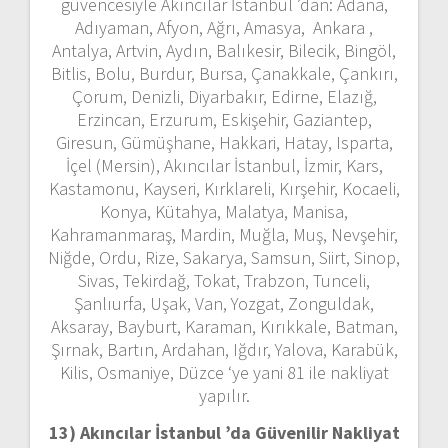
güvencesiyle Akıncılar İstanbul ’dan: Adana,
Adıyaman, Afyon, Ağrı, Amasya, Ankara ,
Antalya, Artvin, Aydın, Balıkesir, Bilecik, Bingöl,
Bitlis, Bolu, Burdur, Bursa, Çanakkale, Çankırı,
Çorum, Denizli, Diyarbakır, Edirne, Elazığ,
Erzincan, Erzurum, Eskişehir, Gaziantep,
Giresun, Gümüşhane, Hakkari, Hatay, Isparta,
İçel (Mersin), Akıncılar İstanbul, İzmir, Kars,
Kastamonu, Kayseri, Kırklareli, Kırşehir, Kocaeli,
Konya, Kütahya, Malatya, Manisa,
Kahramanmaraş, Mardin, Muğla, Muş, Nevşehir,
Niğde, Ordu, Rize, Sakarya, Samsun, Siirt, Sinop,
Sivas, Tekirdağ, Tokat, Trabzon, Tunceli,
Şanlıurfa, Uşak, Van, Yozgat, Zonguldak,
Aksaray, Bayburt, Karaman, Kırıkkale, Batman,
Şırnak, Bartın, Ardahan, Iğdır, Yalova, Karabük,
Kilis, Osmaniye, Düzce ‘ye yani 81 ile nakliyat
yapılır.
13) Akıncılar İstanbul ’da
Güvenilir Nakliyat