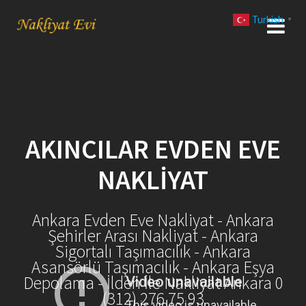
Skip
Turkish
to
▼
content
AKINCILAR EVDEN EVE
NAKLIYAT
Ankara Evden Eve Nakliyat - Ankara
Şehirler Arası Nakliyat - Ankara
Sigortalı Taşımacılık - Ankara
Asansörlü Taşımacılık - Ankara Eşya
Depolama - İlden İle Nakliyat Ankara 0
(312) 276 75 93