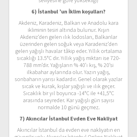
seviyesine göre yüksekliği)
6) İstanbul ’un
İklim koşulları?
Akdeniz, Karadeniz, Balkan ve Anadolu kara
ikliminin tesiri altında bulunur. Kışın
Akdeniz’den gelen ılık lodosları, Balkanlar
üzerinden gelen soğuk veya Karadeniz’den
gelen yağışlı havalar tâkip eder. Yıllık ortalama
sıcaklığı 13.5°C dir. Yıllık yağış miktarı ise 720-
788 mm’dir. Yağışların % 40’ı kış, % 20’si
ilkabahar aylarında olur. Yazın yağış,
sonbaharın yarısı kadardır. Genel olarak yazlar
sıcak ve kurak, kışlar yağışlı ve ılık geçer.
Sıcaklık bir yıl boyunca -14°C ile +41,5°C
arasında seyreder. Kar yağışlı gün sayısı
normalde 10 günü geçmez.
7) Akıncılar İstanbul
Evden Eve Nakliyat
Akıncılar İstanbul da evden eve nakliyatın en
güvenilir yolu Akıncılar İstanbul Online Nakliyat