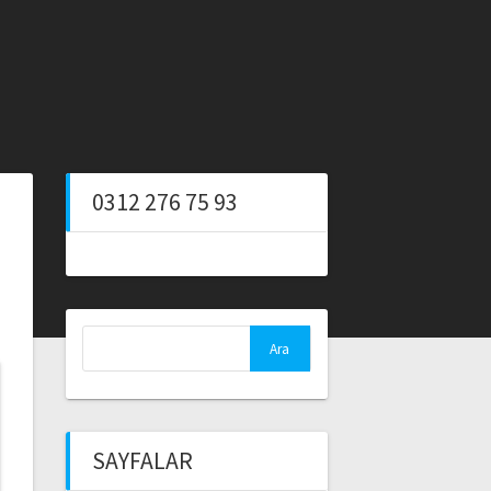
0312 276 75 93
Arama:
SAYFALAR