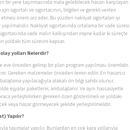
rden bir yere taşınmasında mala gelebilecek hasarı karşılayan
için sigortalı ve sigortacının, bilgileri ve gerekli verileri
 etmesi önem arz eder. Bu yüzden nakliyat sigortaları iyi
 yapılmalıdır. Nakliyat sigortasında ortalama bir vade süresi
 sigortasında vade malın kalkışından inişine kadar ki süreçte
lın yoldaki tüm sürecini kapsar.
olay yolları Nelerdir?
de eve önceden gelinip bir plan program yapılması önemlidir.
enir. Gereken malzemeler önceden temin edilir. En hasarsız
balajlama yapılacağıyla alakalı ön bilgi sahibi olunur.
ekilde eşyalar paketlenir, ambalajlanır. Ve aynı hassasiyetle
raca yerleştirilirken gereken özen gösterilmeli ve yoldaki
ek veya hasar görmeyecek şekilde yerleştirilmelidir.
t) Yapılır?
ıyla taşımalar yapılır. Bunlardan en çok kara yollarıyla