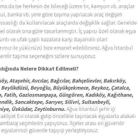
şıma da ise herkesin de bileceği üzere tır, kamyon vb. araçlar
, okul, banka vb. yere göre taşıma yapılacak araç değişim
assaslığı da kullanılacak araçlarda değişiklik sağlar. Genelde
enel olarak ona göre tasarlanmıştır. İç yapısı özel olarak eşya
rsıntı ve ufak çaplı kazalara karşı dayanıklı olan
ımız ile yükünüzü bize emanet edebilirsiniz. Ağva İstanbul
venilir taşıma seçeneğini sizlere sunuyoruz.
cılığında Nelere Dikkat Edilmeli?
öy, Ataşehir, Avcılar, Bağcılar, Bahçelievler, Bakırköy,
 Beylikdüzü, Beyoğlu, Büyükçekmece, Beykoz, Çatalca,
p, Fatih, Gaziosmanpaşa, Güngören, Kadıköy, Kağıthane,
dik, Sancaktepe, Sarıyer, Silivri, Sultanbeyli,
raniye, Üsküdar, Zeytinburnu.
Ağva İstanbul şehir içi
kliyat Evi olarak gidip öncelikle taşınacak eşyalarla alakalı
ambalaj seçimlerini yapıyoruz. İlçeler arası en güvenilir
eşyalarınızı güvenle taşıyıp yerleştiriyoruz.