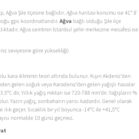
, Ağva Şile ilçesine bağlıdır.
Ağva haritası
konumu ise 41° 8′
Doğu gps koordinatlarıdır.
Ağva
bağlı olduğu Şile ilçe
ıktadır. Ağva semtinin İstanbul şehir merkezine mesafesi ise
niz seviyesine göre yüksekliği)
u kara ikliminin tesiri altında bulunur. Kışın Akdeniz’den
rinden gelen soğuk veya Karadeniz’den gelen yağışlı havalar
13.5°C dir. Yıllık yağış miktarı ise 720-788 mm’dir. Yağışların %
 olur. Yazın yağış, sonbaharın yarısı kadardır. Genel olarak
ve ılık geçer. Sıcaklık bir yıl boyunca -14°C ile +41,5°C
sayısı normalde 10 günü geçmez.
yat