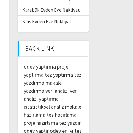
Karabük Evden Eve Nakliyat
Kilis Evden Eve Nakliyat
BACK LINK
ödev yaptırma
proje
yaptırma
tez yaptırma
tez
yazdırma
makale
yazdırma
veri analizi
veri
analizi yaptırma
istatistiksel analiz
makale
hazırlama
tez hazırlama
proje hazırlama
tez yazdır
ödev yaptır
ödev
en iyi tez