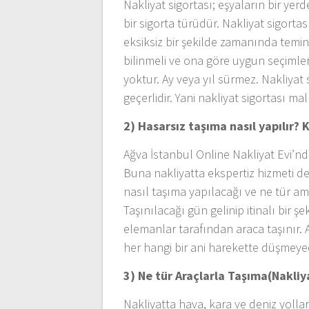
Nakliyat sigortası; eşyaların bir ye
bir sigorta türüdür. Nakliyat sigortası 
eksiksiz bir şekilde zamanında temin
bilinmeli ve ona göre uygun seçimler
yoktur. Ay veya yıl sürmez. Nakliyat
geçerlidir. Yani nakliyat sigortası ma
2) Hasarsız taşıma nasıl yapılır? K
Ağva İstanbul Online Nakliyat Evi’n
Buna nakliyatta ekspertiz hizmeti d
nasıl taşıma yapılacağı ve ne tür am
Taşınılacağı gün gelinip itinalı bir ş
elemanlar tarafından araca taşınır. A
her hangi bir ani harekette düşmeyec
3) Ne tür Araçlarla Taşıma(Nakliya
Nakliyatta hava, kara ve deniz yollar