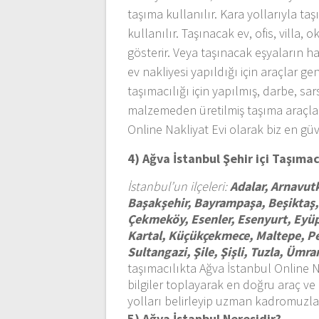
taşıma kullanılır. Kara yollarıyla ta
kullanılır. Taşınacak ev, ofis, villa
gösterir. Veya taşınacak eşyaların h
ev nakliyesi yapıldığı için araçlar g
taşımacılığı için yapılmış, darbe, sa
malzemeden üretilmiş taşıma araçlar
Online Nakliyat Evi olarak biz en gü
4) Ağva İstanbul
Şehir içi Taşıma
İstanbul’un ilçeleri:
Adalar, Arnavutk
Başakşehir, Bayrampaşa, Beşiktaş,
Çekmeköy, Esenler, Esenyurt, Eyü
Kartal, Küçükçekmece, Maltepe, Pen
Sultangazi, Şile, Şişli, Tuzla, Üm
taşımacılıkta Ağva İstanbul Online Na
bilgiler toplayarak en doğru araç ve 
yolları belirleyip uzman kadromuzla 
5) Ağva İstanbul
Neresidir?