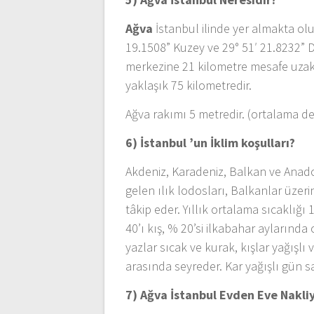
Ağva
İstanbul ilinde yer almakta olup
19.1508” Kuzey ve 29° 51′ 21.8232” 
merkezine 21 kilometre mesafe uzakl
yaklaşık 75 kilometredir.
Ağva rakımı 5 metredir. (ortalama de
6) İstanbul ’un
İklim koşulları?
Akdeniz, Karadeniz, Balkan ve Anadol
gelen ılık lodosları, Balkanlar üze
tâkip eder. Yıllık ortalama sıcaklığı 
40’ı kış, % 20’si ilkabahar aylarında
yazlar sıcak ve kurak, kışlar yağışlı 
arasında seyreder. Kar yağışlı gün 
7) Ağva İstanbul
Evden Eve Nakli