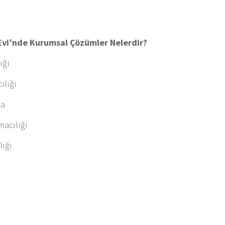
 Evi’nde Kurumsal Çözümler Nelerdir?
ığı
ılığı
ma
macılığı
lığı
ı