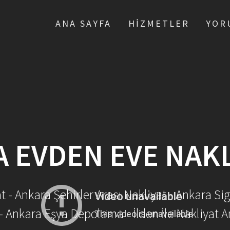
ANA SAYFA
HIZMETLER
YOR
A EVDEN EVE NAKL
- Ankara Şehirler Arası Nakliyat - Ankara Sig
- Ankara Eşya Depolama - İlden İle Nakliyat A