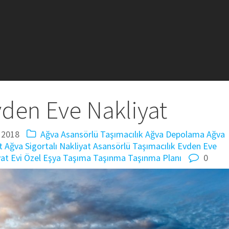
den Eve Nakliyat
 2018
Ağva Asansörlü Taşımacılık
Ağva Depolama
Ağva
t
Ağva Sigortalı Nakliyat
Asansörlü Taşımacılık
Evden Eve
at Evi
Özel Eşya Taşıma
Taşınma
Taşınma Planı
0