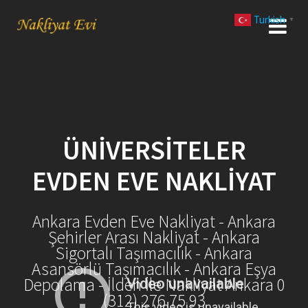
Skip
Turkish
to
▼
content
ÜNIVERSITELER
EVDEN EVE NAKLIYAT
Ankara Evden Eve Nakliyat - Ankara
Şehirler Arası Nakliyat - Ankara
Sigortalı Taşımacılık - Ankara
Asansörlü Taşımacılık - Ankara Eşya
Depolama - İlden İle Nakliyat Ankara 0
(312) 276 75 93