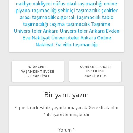
nakliye
nakliyeci
nüfus
okul taşımacılığı
online
piyano taşımacılığı
şehir içi taşımacılık
şehirler
arası taşımacılık
sigortalı taşımacılık
tablo
taşımacılığı
taşıma
taşımacılık
Taşınma
Üniversiteler Ankara
Üniversiteler Ankara Evden
Eve Nakliyat
Üniversiteler Ankara Online
Nakliyat Evi
villa taşımacılığı
ÖNCEKI
SONRAKI
ÖNCEKI:
SONRAKI:
TUNALI
YAZI:
YAZI:
EVDEN EVE
YAŞAMKENT EVDEN
NAKLIYAT
EVE NAKLIYAT
Bir yanıt yazın
E-posta adresiniz yayınlanmayacak.
Gerekli alanlar
*
ile işaretlenmişlerdir
Yorum
*