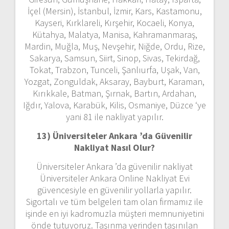
İçel (Mersin), İstanbul, İzmir, Kars, Kastamonu,
Kayseri, Kırklareli, Kırşehir, Kocaeli, Konya,
Kütahya, Malatya, Manisa, Kahramanmaraş,
Mardin, Muğla, Muş, Nevşehir, Niğde, Ordu, Rize,
Sakarya, Samsun, Siirt, Sinop, Sivas, Tekirdağ,
Tokat, Trabzon, Tunceli, Şanlıurfa, Uşak, Van,
Yozgat, Zonguldak, Aksaray, Bayburt, Karaman,
Kırıkkale, Batman, Şırnak, Bartın, Ardahan,
Iğdır, Yalova, Karabük, Kilis, Osmaniye, Düzce ‘ye
yani 81 ile nakliyat yapılır.
13) Üniversiteler Ankara ’da
Güvenilir
Nakliyat Nasıl Olur?
Üniversiteler Ankara ’da güvenilir nakliyat
Üniversiteler Ankara Online Nakliyat Evi
güvencesiyle en güvenilir yollarla yapılır.
Sigortalı ve tüm belgeleri tam olan firmamız ile
işinde en iyi kadromuzla müşteri memnuniyetini
önde tutuyoruz. Taşınma yerinden taşınılan