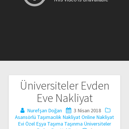
Üniversiteler Evden
Yazı
Eve Nakliyat
gezinmesi
Nurefşan Doğan
3 Nisan 2018
Asansörlü Taşımacılık
Nakliyat
Online Nakliyat
Evi
Özel Eşya Taşıma
Taşınma
Üniversiteler