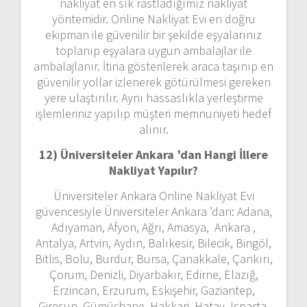
nakliyat en sık rastladığımız nakliyat
yöntemidir. Online Nakliyat Evi en doğru
ekipman ile güvenilir bir şekilde eşyalarınız
toplanıp eşyalara uygun ambalajlar ile
ambalajlanır. İtina gösterilerek araca taşınıp en
güvenilir yollar izlenerek götürülmesi gereken
yere ulaştırılır. Aynı hassaslıkla yerleştirme
işlemleriniz yapılıp müşteri memnuniyeti hedef
alınır.
12) Üniversiteler Ankara ’dan
Hangi İllere
Nakliyat Yapılır?
Üniversiteler Ankara Online Nakliyat Evi
güvencesiyle Üniversiteler Ankara ’dan: Adana,
Adıyaman, Afyon, Ağrı, Amasya, Ankara ,
Antalya, Artvin, Aydın, Balıkesir, Bilecik, Bingöl,
Bitlis, Bolu, Burdur, Bursa, Çanakkale, Çankırı,
Çorum, Denizli, Diyarbakır, Edirne, Elazığ,
Erzincan, Erzurum, Eskişehir, Gaziantep,
Giresun, Gümüşhane, Hakkari, Hatay, Isparta,