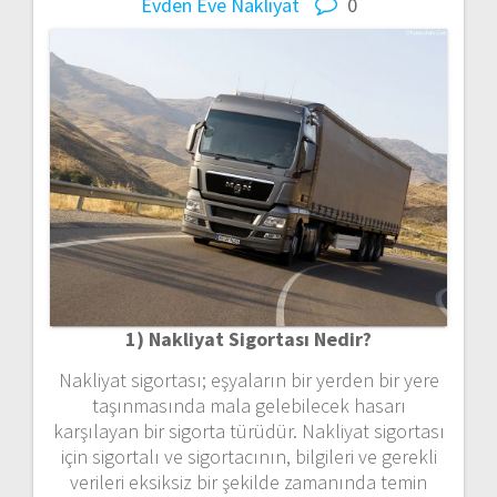
Evden Eve Nakliyat
0
1) Nakliyat Sigortası Nedir?
Nakliyat sigortası; eşyaların bir yerden bir yere
taşınmasında mala gelebilecek hasarı
karşılayan bir sigorta türüdür. Nakliyat sigortası
için sigortalı ve sigortacının, bilgileri ve gerekli
verileri eksiksiz bir şekilde zamanında temin