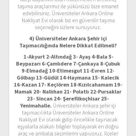
taşıma araçlarımız ile yükünüzü bize emanet
edebilirsiniz. Üniversiteler Ankara Online
Nakliyat Evi olarak biz en güvenilir taşıma
seçeneğini sizlere sunuyoruz.
4) Üniversiteler Ankara
Şehir içi
Taşımacılığında Nelere Dikkat Edilmeli?
1-Akyurt 2-Altındağ 3- Ayaş 4-Bala 5-
Beypazarı 6-Çamlıdere 7-Çankaya 8-Çubuk
9-Elmadağ 10-Etimesgut 11-Evren 12-
Gölbaşı 13-Güdül 14-Haymana 15- Kalecik
16-Kazan 17- Keçiören 18-Kızılcahamam 19-
Mamak 20- Nallıhan 21- Polatlı 22-Pursaklar
23- Sincan 24- Şereflikoçhisar 25-
Yenimahalle.
Üniversiteler Ankara şehir içi
taşımacılıkta Üniversiteler Ankara Online
Nakliyat Evi olarak gidip öncelikle taşınacak
eşyalarla alakalı bilgiler toplayarak en doğru
araç ve ambalaj seçimlerini yapıyoruz. İlçeler