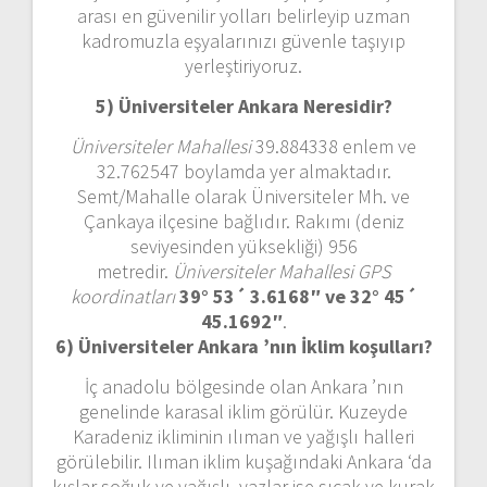
arası en güvenilir yolları belirleyip uzman
kadromuzla eşyalarınızı güvenle taşıyıp
yerleştiriyoruz.
5) Üniversiteler Ankara
Neresidir?
Üniversiteler Mahallesi
39.884338 enlem ve
32.762547 boylamda yer almaktadır.
Semt/Mahalle olarak Üniversiteler Mh. ve
Çankaya ilçesine bağlıdır. Rakımı (deniz
seviyesinden yüksekliği) 956
metredir.
Üniversiteler Mahallesi GPS
koordinatları
39° 53´ 3.6168″ ve 32° 45´
45.1692″
.
6) Üniversiteler Ankara ’nın
İklim koşulları?
İç anadolu bölgesinde olan Ankara ’nın
genelinde karasal iklim görülür. Kuzeyde
Karadeniz ikliminin ılıman ve yağışlı halleri
görülebilir. Ilıman iklim kuşağındaki Ankara ‘da
kışlar soğuk ve yağışlı, yazlar ise sıcak ve kurak