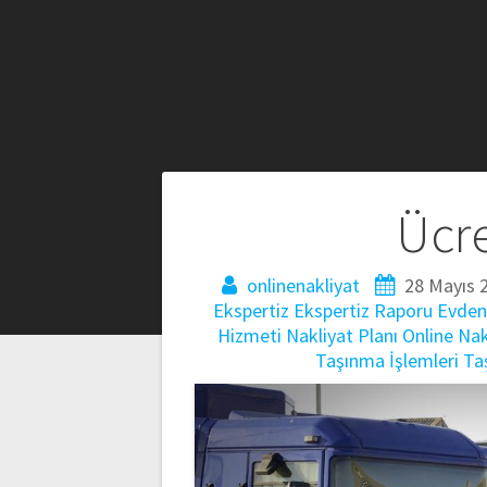
Yazı
Ücre
gezinmesi
onlinenakliyat
28 Mayıs 
Ekspertiz
Ekspertiz Raporu
Evden
Hizmeti
Nakliyat Planı
Online Nak
Taşınma İşlemleri
Ta