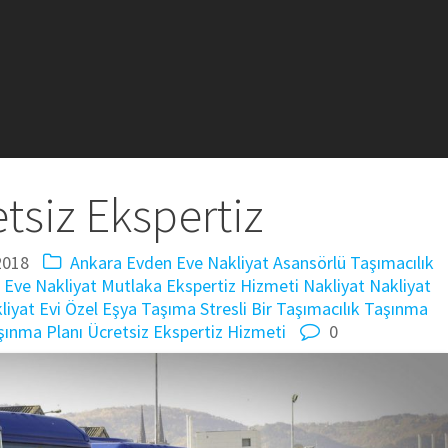
tsiz Ekspertiz
2018
Ankara Evden Eve Nakliyat
Asansörlü Taşımacılık
 Eve Nakliyat
Mutlaka Ekspertiz Hizmeti
Nakliyat
Nakliyat
liyat Evi
Özel Eşya Taşıma
Stresli Bir Taşımacılık
Taşınma
şınma Planı
Ücretsiz Ekspertiz Hizmeti
0