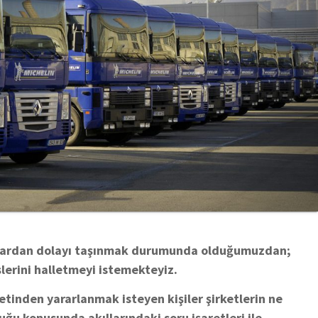
umlardan dolayı taşınmak durumunda olduğumuzdan;
şlerini halletmeyi istemekteyiz.
ketinden yararlanmak isteyen kişiler şirketlerin ne
uğu konusunda akıllarındaki soru işaretleri ile