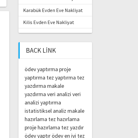
Karabük Evden Eve Nakliyat
Kilis Evden Eve Nakliyat
BACK LINK
ödev yaptırma
proje
yaptırma
tez yaptırma
tez
yazdırma
makale
yazdırma
veri analizi
veri
analizi yaptırma
istatistiksel analiz
makale
hazırlama
tez hazırlama
proje hazırlama
tez yazdır
ödev yaptır
ödev
en iyi tez