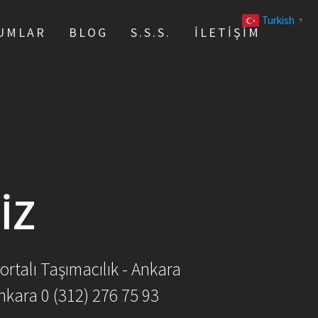
Turkish
▼
UMLAR
BLOG
S.S.S.
İLETIŞIM
IZ
ortalı Taşımacılık - Ankara
nkara 0 (312) 276 75 93