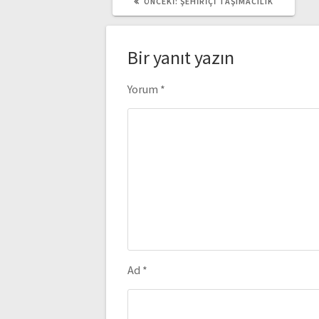
ÖNCEKI
ÖNCEKI:
ŞEHIRIÇI TAŞIMACILIK
YAZI:
Bir yanıt yazın
Yorum
*
Ad
*