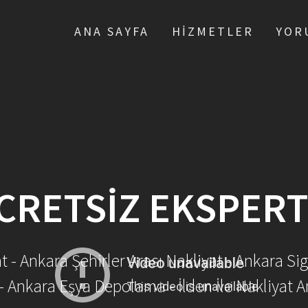
ANA SAYFA
HIZMETLER
YOR
CRETSIZ EKSPERT
- Ankara Şehirler Arası Nakliyat - Ankara Sig
- Ankara Eşya Depolama - İlden İle Nakliyat A