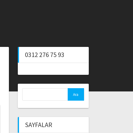
0312 276 75 93
Arama:
SAYFALAR