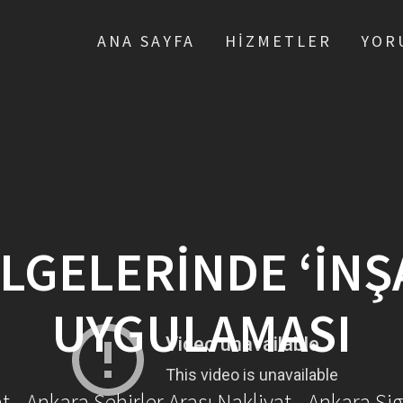
ANA SAYFA
HIZMETLER
YOR
LGELERINDE ‘İNŞA
UYGULAMASI
- Ankara Şehirler Arası Nakliyat - Ankara Sig