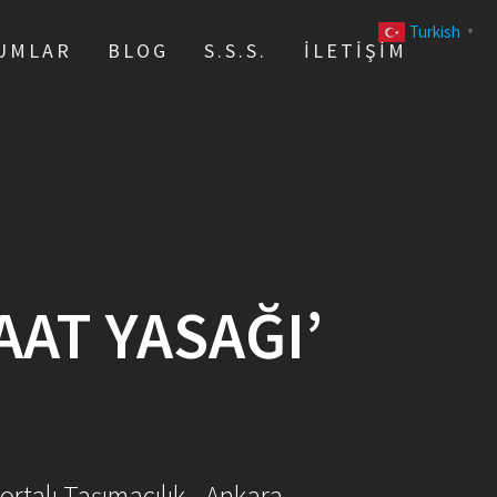
Turkish
▼
UMLAR
BLOG
S.S.S.
İLETIŞIM
AT YASAĞI’
ortalı Taşımacılık - Ankara