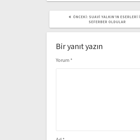
ÖNCEKI
ÖNCEKI:
SUAVI YALKIN’IN ESERLERI 
YAZI:
SEFERBER OLDULAR
Bir yanıt yazın
Yorum
*
Ad
*