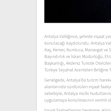
Antalya Valiliğince, şehirde inşaat 
konulacağı kaydolundu. Antalya Valil
Kaş, Kemer, Kumluca, Manavgat ve S
Bayındırlık ve İskan Müdürlüğü, Et
Başkanlığı, Akdeniz Turistik Otelciler
Türkiye Seyahat Acenteleri Birliğin
Genelgede, Antalya’da turizm hareke
alanlarında sürdürülen inşaat faaliye
sebebiyle, Antalya mülki hudutlarınd
uygulamaya konulmasının verimli ol
İnşaat faaliyetlerinin hengame, görün