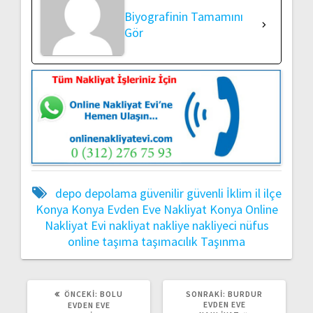
Biyografinin Tamamını
Gör
depo
depolama
güvenilir
güvenli
İklim
il
ilçe
Konya
Konya Evden Eve Nakliyat
Konya Online
Nakliyat Evi
nakliyat
nakliye
nakliyeci
nüfus
online
taşıma
taşımacılık
Taşınma
ÖNCEKI
SONRAKI
ÖNCEKI:
BOLU
SONRAKI:
BURDUR
YAZI:
YAZI:
EVDEN EVE
EVDEN EVE