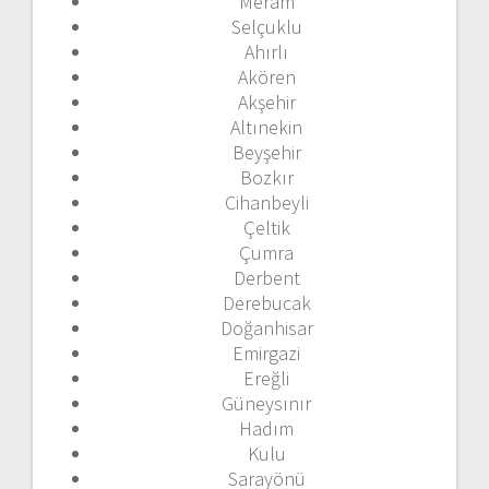
Meram
Selçuklu
Ahırlı
Akören
Akşehir
Altınekin
Beyşehir
Bozkır
Cihanbeyli
Çeltik
Çumra
Derbent
Derebucak
Doğanhisar
Emirgazi
Ereğli
Güneysınır
Hadım
Kulu
Sarayönü