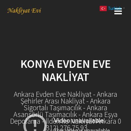
Skip
Turkish
to
▼
content
KONYA EVDEN EVE
NAKLIYAT
Ankara Evden Eve Nakliyat - Ankara
Şehirler Arası Nakliyat - Ankara
Sigortalı Taşımacılık - Ankara
Asansörlü Taşımacılık - Ankara Eşya
Depolama - İlden İle Nakliyat Ankara 0
(312) 276 75 93