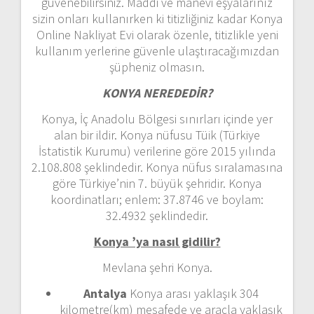
güvenebilirsiniz. Maddi ve manevi eşyalarınız
sizin onları kullanırken ki titizliğiniz kadar Konya
Online Nakliyat Evi olarak özenle, titizlikle yeni
kullanım yerlerine güvenle ulaştıracağımızdan
şüpheniz olmasın.
KONYA NEREDEDİR?
Konya, İç Anadolu Bölgesi sınırları içinde yer
alan bir ildir. Konya nüfusu Tüik (Türkiye
İstatistik Kurumu) verilerine göre 2015 yılında
2.108.808 şeklindedir. Konya nüfus sıralamasına
göre Türkiye’nin 7. büyük şehridir. Konya
koordinatları; enlem: 37.8746 ve boylam:
32.4932 şeklindedir.
Konya ’ya nasıl gidilir?
Mevlana şehri Konya.
Antalya
Konya arası yaklaşık 304
kilometre(km) mesafede ve araçla yaklaşık