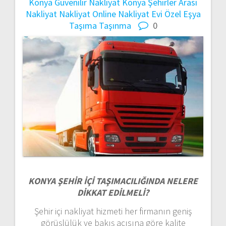
Konya Güvenilir Nakliyat
Konya Şehirler Arası
Nakliyat
Nakliyat
Online Nakliyat Evi
Özel Eşya
Taşıma
Taşınma
0
KONYA ŞEHİR İÇİ TAŞIMACILIĞINDA NELERE
DİKKAT EDİLMELİ?
Şehir içi nakliyat hizmeti her firmanın geniş
görüşlülük ve bakış açısına göre kalite