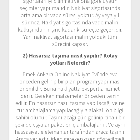
sigortaları iyi bilinmeli ve ona göre uygun
seçimler yapılmalıdır. Nakliyat sigortasında
ortalama bir vade süresi yoktur. Ay veya yıl
sürmez. Nakliyat sigortasında vade malın
kalkışından inişine kadar ki süreçte geçerlidir.
Yani nakliyat sigortası malın yoldaki tüm
sürecini kapsar.
2) Hasarsız taşıma nasıl yapılır? Kolay
yolları Nelerdir?
Emek Ankara Online Nakliyat Evi’nde eve
önceden gelinip bir plan program yapılması
önemlidir. Buna nakliyatta ekspertiz hizmeti
denir. Gereken malzemeler önceden temin
edilir. En hasarsız nasıl taşıma yapılacağı ve ne
tür ambalajlama yapılacağıyla alakalı ön bilgi
sahibi olunur. Taşınılacağı gün gelinip itinalı bir
şekilde eşyalar paketlenir, ambalajlanır. Ve aynı
hassasiyetle elemanlar tarafından araca taşınır.
Araca yerleştirilirken gereken özen gösterilmeli