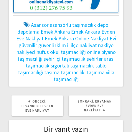
Asansör
asansörlü taşımacılık
depo
depolama
Emek Ankara
Emek Ankara Evden
Eve Nakliyat
Emek Ankara Online Nakliyat Evi
güvenilir
güvenli
İklim
il
ilçe
nakliyat
nakliye
nakliyeci
nüfus
okul taşımacılığı
online
piyano
taşımacılığı
şehir içi taşımacılık
şehirler arası
taşımacılık
sigortalı taşımacılık
tablo
taşımacılığı
taşıma
taşımacılık
Taşınma
villa
taşımacılığı
ÖNCEKI
SONRAKI
ÖNCEKI:
SONRAKI:
ERYAMAN
YAZI:
YAZI:
EVDEN EVE
ELVANKENT EVDEN
NAKLIYAT
EVE NAKLIYAT
Bir yanıt yazın