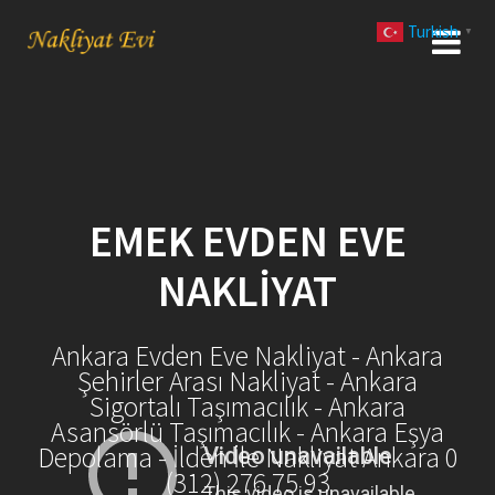
Skip
Turkish
to
▼
content
EMEK EVDEN EVE
NAKLIYAT
Ankara Evden Eve Nakliyat - Ankara
Şehirler Arası Nakliyat - Ankara
Sigortalı Taşımacılık - Ankara
Asansörlü Taşımacılık - Ankara Eşya
Depolama - İlden İle Nakliyat Ankara 0
(312) 276 75 93