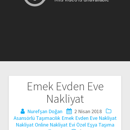
Emek Evden Eve
Yazı
Nakliyat
gezinmesi
Nurefşan Doğan
2 Nisan 2018
Asansörlü Taşımacılık
Emek Evden Eve Nakliyat
Nakliyat
Online Nakliyat Evi
Özel Eşya Taşıma