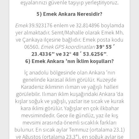
eşyalarınızı güvenle taşıyıp yerleştiriyoruz.
5) Emek Ankara
Neresidir?
Emek
39.923176 enlem ve 32.814896 boylamda
yer almaktadır. Semt/Mahalle olarak Emek Mh.
ve Çankaya ilçesine bağlıdır. Emek posta kodu
06560.
Emek GPS koordinatları
39° 55´
23.4336″ ve 32° 48´ 53.6256″
.
6) Emek Ankara ’nın
İklim koşulları?
İç anadolu bölgesinde olan Ankara ’nın
genelinde karasal iklim görülür. Kuzeyde
Karadeniz ikliminin ılıman ve yağışlı halleri
görülebilir. Ilıman iklim kuşağındaki Ankara ‘da
kışlar soğuk ve yağışlı, yazlar ise sıcak ve kurak
kara iklimi görülür. Yağışlar en çok ilkbahar
mevsimindedir. Gece ile gündüz, yaz ile kış
mevsimi arasında önemli sıcaklık farkları
bulunur. En sıcak aylar Temmuz (ortalama 23.1)
ve Ağustos (ortalama 23.3°), en soğuk aylar ise