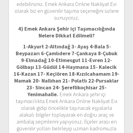
edebilirsiniz. Emek Ankara Online Nakliyat Evi
olarak biz en güvenilir taşıma seçeneğini sizlere
sunuyoruz.
4) Emek Ankara
Şehir içi Taşımacılığında
Nelere Dikkat Edilmeli?
1-Akyurt 2-Altındağ 3- Ayaş 4-Bala 5-
Beypazarı 6-Çamlıdere 7-Çankaya 8-Çubuk
9-Elmadağ 10-Etimesgut 11-Evren 12-
Gölbaşı 13-Güdül 14-Haymana 15- Kalecik
16-Kazan 17- Keçiören 18-Kızılcahamam 19-
Mamak 20- Nallıhan 21- Polatlı 22-Pursaklar
23- Sincan 24- Şereflikoçhisar 25-
Yenimahalle.
Emek Ankara şehir içi
taşımacılıkta Emek Ankara Online Nakliyat Evi
olarak gidip öncelikle taşınacak eşyalarla
alakalı bilgiler toplayarak en doğru araç ve
ambalaj seçimlerini yapıyoruz. İlçeler arası en
güvenilir yolları belirleyip uzman kadromuzla