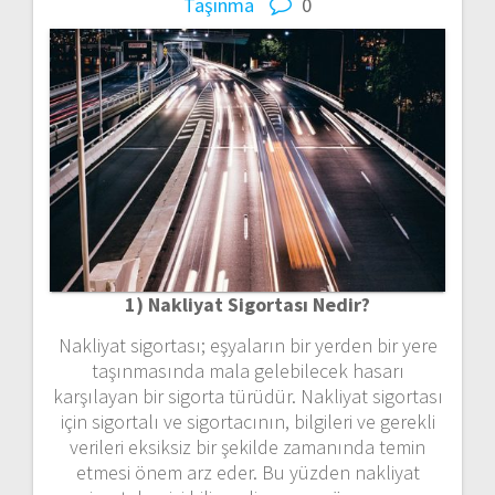
Taşınma
0
1) Nakliyat Sigortası Nedir?
Nakliyat sigortası; eşyaların bir yerden bir yere
taşınmasında mala gelebilecek hasarı
karşılayan bir sigorta türüdür. Nakliyat sigortası
için sigortalı ve sigortacının, bilgileri ve gerekli
verileri eksiksiz bir şekilde zamanında temin
etmesi önem arz eder. Bu yüzden nakliyat