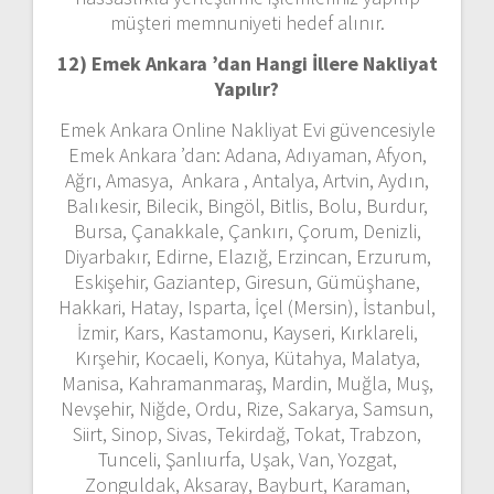
müşteri memnuniyeti hedef alınır.
12) Emek Ankara ’dan
Hangi İllere Nakliyat
Yapılır?
Emek Ankara Online Nakliyat Evi güvencesiyle
Emek Ankara ’dan: Adana, Adıyaman, Afyon,
Ağrı, Amasya, Ankara , Antalya, Artvin, Aydın,
Balıkesir, Bilecik, Bingöl, Bitlis, Bolu, Burdur,
Bursa, Çanakkale, Çankırı, Çorum, Denizli,
Diyarbakır, Edirne, Elazığ, Erzincan, Erzurum,
Eskişehir, Gaziantep, Giresun, Gümüşhane,
Hakkari, Hatay, Isparta, İçel (Mersin), İstanbul,
İzmir, Kars, Kastamonu, Kayseri, Kırklareli,
Kırşehir, Kocaeli, Konya, Kütahya, Malatya,
Manisa, Kahramanmaraş, Mardin, Muğla, Muş,
Nevşehir, Niğde, Ordu, Rize, Sakarya, Samsun,
Siirt, Sinop, Sivas, Tekirdağ, Tokat, Trabzon,
Tunceli, Şanlıurfa, Uşak, Van, Yozgat,
Zonguldak, Aksaray, Bayburt, Karaman,