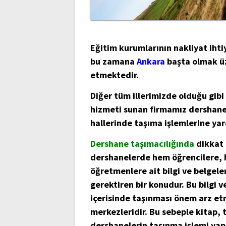
Eğitim kurumlarının nakliyat ihti
bu zamana
Ankara
başta olmak ü
etmektedir.
Diğer tüm illerimizde olduğu gib
hizmeti sunan firmamız dershanel
hallerinde taşıma işlemlerine ya
Dershane taşımacılığında
dikkat 
dershanelerde hem öğrencilere, 
öğretmenlere ait bilgi ve belgel
gerektiren bir konudur. Bu bilgi v
içerisinde taşınması önem arz et
merkezleridir. Bu sebeple kitap, 
dershanelerin taşınma işlemi yap