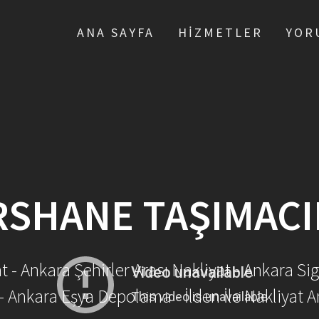
ANA SAYFA
HIZMETLER
YOR
SHANE TAŞIMACI
- Ankara Şehirler Arası Nakliyat - Ankara Sig
- Ankara Eşya Depolama - İlden İle Nakliyat A