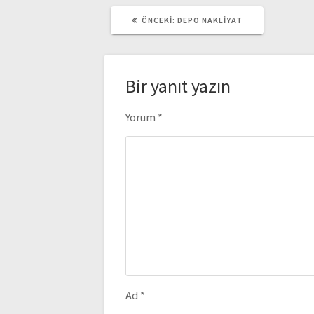
ÖNCEKI
ÖNCEKI:
DEPO NAKLIYAT
YAZI:
Bir yanıt yazın
Yorum
*
Ad
*