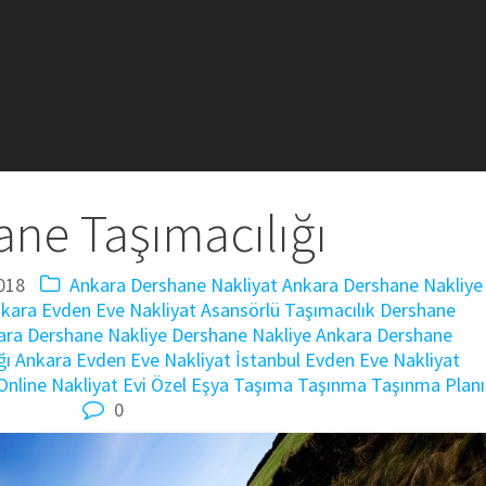
ne Taşımacılığı
018
Ankara Dershane Nakliyat
Ankara Dershane Nakliye
kara Evden Eve Nakliyat
Asansörlü Taşımacılık
Dershane
ara
Dershane Nakliye
Dershane Nakliye Ankara
Dershane
ğı Ankara
Evden Eve Nakliyat
İstanbul Evden Eve Nakliyat
Online Nakliyat Evi
Özel Eşya Taşıma
Taşınma
Taşınma Planı
0