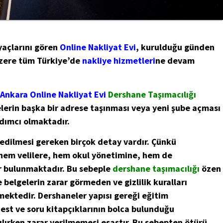
yaçlarını gören
Online Nakliyat Evi
, kurulduğu günden
zere tüm Türkiye’de
nakliye hizmetleri
ne devam
i
Ankara Online Nakliyat Evi
Dershane Taşımacılığı
erin başka bir adrese taşınması veya yeni şube açması
rdımcı olmaktadır.
edilmesi gereken birçok detay vardır. Çünkü
hem velilere, hem okul yönetimine, hem de
er bulunmaktadır. Bu sebeple
dershane taşımacılığı
özen
e belgelerin zarar görmeden ve gizlilik kuralları
mektedir. Dershaneler yapısı gereği eğitim
test ve soru kitapçıklarının bolca bulunduğu
ılırken zarar verilmemesi esastır. Bu sebepten ötürü