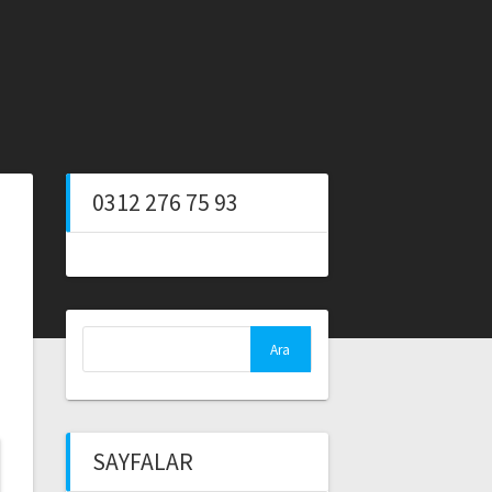
0312 276 75 93
Arama:
SAYFALAR