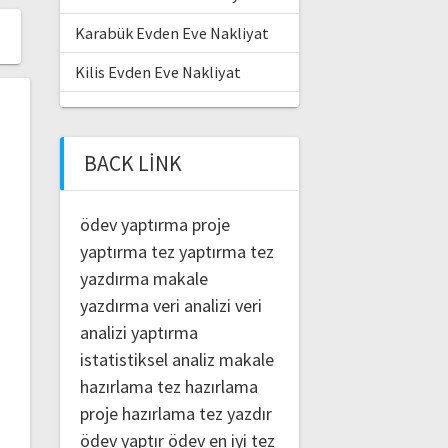
Karabük Evden Eve Nakliyat
Kilis Evden Eve Nakliyat
BACK LINK
ödev yaptırma
proje
yaptırma
tez yaptırma
tez
yazdırma
makale
yazdırma
veri analizi
veri
analizi yaptırma
istatistiksel analiz
makale
hazırlama
tez hazırlama
proje hazırlama
tez yazdır
ödev yaptır
ödev
en iyi tez