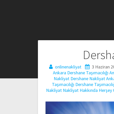
Yazı
Dersha
gezinmesi
onlinenakliyat
3 Haziran 2
Ankara Dershane Taşımacılığı
An
Nakliyat
Dershane Nakliyat Ank
Taşımacılığı
Dershane Taşımacılı
Nakliyat
Nakliyat Hakkında Herşey