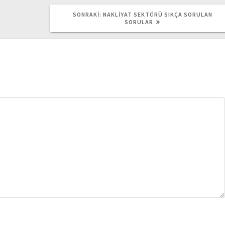
SONRAKI
SONRAKI:
NAKLIYAT SEKTÖRÜ SIKÇA SORULAN
YAZI:
SORULAR