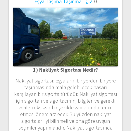
Eşya Taşıma
Taşınma
0
1) Nakliyat Sigortası Nedir?
Nakliyat sigortası; eşyaların bir yerden bir yere
taşınmasında mala gelebilecek hasarı
karşılayan bir sigorta türüdür. Nakliyat sigortası
için sigortalı ve sigortacının, bilgileri ve gerekli
verileri eksiksiz bir şekilde zamanında temin
etmesi önem arz eder. Bu yüzden nakliyat
sigortaları iyi bilinmeli ve ona göre uygun
seçimler yapılmalıdır. Nakliyat sigortasında