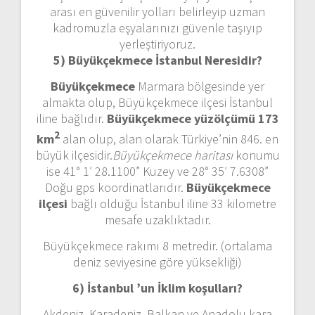
arası en güvenilir yolları belirleyip uzman
kadromuzla eşyalarınızı güvenle taşıyıp
yerleştiriyoruz.
5) Büyükçekmece İstanbul
Neresidir?
Büyükçekmece
Marmara bölgesinde yer
almakta olup, Büyükçekmece ilçesi İstanbul
iline bağlıdır.
Büyükçekmece yüzölçümü 173
2
km
alan olup, alan olarak Türkiye’nin 846. en
büyük ilçesidir.
Büyükçekmece haritası
konumu
ise 41° 1′ 28.1100” Kuzey ve 28° 35′ 7.6308”
Doğu gps koordinatlarıdır.
Büyükçekmece
ilçesi
bağlı olduğu İstanbul iline 33 kilometre
mesafe uzaklıktadır.
Büyükçekmece rakımı 8 metredir. (ortalama
deniz seviyesine göre yüksekliği)
6) İstanbul ’un
İklim koşulları?
Akdeniz, Karadeniz, Balkan ve Anadolu kara