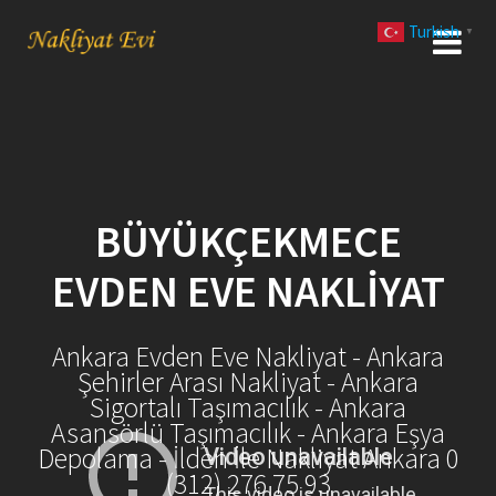
Skip
Turkish
to
▼
content
BÜYÜKÇEKMECE
EVDEN EVE NAKLIYAT
Ankara Evden Eve Nakliyat - Ankara
Şehirler Arası Nakliyat - Ankara
Sigortalı Taşımacılık - Ankara
Asansörlü Taşımacılık - Ankara Eşya
Depolama - İlden İle Nakliyat Ankara 0
(312) 276 75 93