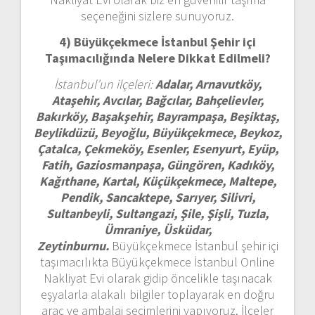
seçeneğini sizlere sunuyoruz.
4) Büyükçekmece İstanbul
Şehir içi
Taşımacılığında Nelere Dikkat Edilmeli?
İstanbul’un ilçeleri:
Adalar, Arnavutköy,
Ataşehir, Avcılar, Bağcılar, Bahçelievler,
Bakırköy, Başakşehir, Bayrampaşa, Beşiktaş,
Beylikdüzü, Beyoğlu, Büyükçekmece, Beykoz,
Çatalca, Çekmeköy, Esenler, Esenyurt, Eyüp,
Fatih, Gaziosmanpaşa, Güngören, Kadıköy,
Kağıthane, Kartal, Küçükçekmece, Maltepe,
Pendik, Sancaktepe, Sarıyer, Silivri,
Sultanbeyli, Sultangazi, Şile, Şişli, Tuzla,
Ümraniye, Üsküdar,
Zeytinburnu.
Büyükçekmece İstanbul şehir içi
taşımacılıkta Büyükçekmece İstanbul Online
Nakliyat Evi olarak gidip öncelikle taşınacak
eşyalarla alakalı bilgiler toplayarak en doğru
araç ve ambalaj seçimlerini yapıyoruz. İlçeler