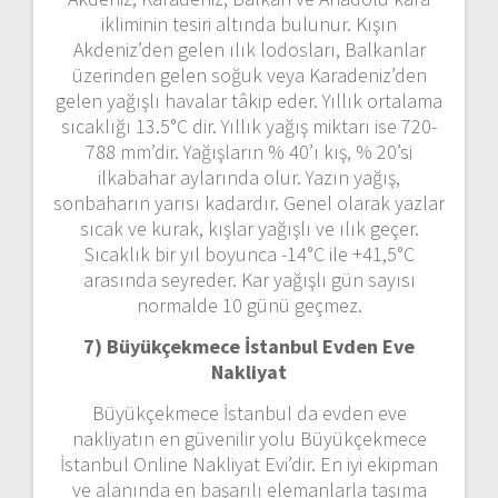
ikliminin tesiri altında bulunur. Kışın
Akdeniz’den gelen ılık lodosları, Balkanlar
üzerinden gelen soğuk veya Karadeniz’den
gelen yağışlı havalar tâkip eder. Yıllık ortalama
sıcaklığı 13.5°C dir. Yıllık yağış miktarı ise 720-
788 mm’dir. Yağışların % 40’ı kış, % 20’si
ilkabahar aylarında olur. Yazın yağış,
sonbaharın yarısı kadardır. Genel olarak yazlar
sıcak ve kurak, kışlar yağışlı ve ılık geçer.
Sıcaklık bir yıl boyunca -14°C ile +41,5°C
arasında seyreder. Kar yağışlı gün sayısı
normalde 10 günü geçmez.
7) Büyükçekmece İstanbul
Evden Eve
Nakliyat
Büyükçekmece İstanbul da evden eve
nakliyatın en güvenilir yolu Büyükçekmece
İstanbul Online Nakliyat Evi’dir. En iyi ekipman
ve alanında en başarılı elemanlarla taşıma