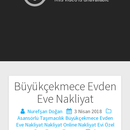
Büyükçekmece Evden
Yazı
Eve Nakliyat
gezinmesi
Nurefşan Doğan
3 Nisan 2018
Asansörlü Taşımacılık
Büyükçekmece Evden
Eve Nakliyat
Nakliyat
Online Nakliyat Evi
Özel