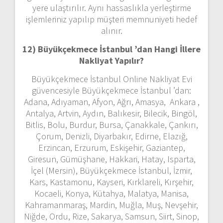
yere ulaştırılır. Aynı hassaslıkla yerleştirme
işlemleriniz yapılıp müşteri memnuniyeti hedef
alınır.
12) Büyükçekmece İstanbul ’dan
Hangi İllere
Nakliyat Yapılır?
Büyükçekmece İstanbul Online Nakliyat Evi
güvencesiyle Büyükçekmece İstanbul ’dan:
Adana, Adıyaman, Afyon, Ağrı, Amasya, Ankara ,
Antalya, Artvin, Aydın, Balıkesir, Bilecik, Bingöl,
Bitlis, Bolu, Burdur, Bursa, Çanakkale, Çankırı,
Çorum, Denizli, Diyarbakır, Edirne, Elazığ,
Erzincan, Erzurum, Eskişehir, Gaziantep,
Giresun, Gümüşhane, Hakkari, Hatay, Isparta,
İçel (Mersin), Büyükçekmece İstanbul, İzmir,
Kars, Kastamonu, Kayseri, Kırklareli, Kırşehir,
Kocaeli, Konya, Kütahya, Malatya, Manisa,
Kahramanmaraş, Mardin, Muğla, Muş, Nevşehir,
Niğde, Ordu, Rize, Sakarya, Samsun, Siirt, Sinop,