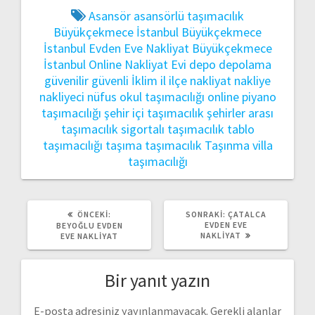
Asansör
asansörlü taşımacılık
Büyükçekmece İstanbul
Büyükçekmece
İstanbul Evden Eve Nakliyat
Büyükçekmece
İstanbul Online Nakliyat Evi
depo
depolama
güvenilir
güvenli
İklim
il
ilçe
nakliyat
nakliye
nakliyeci
nüfus
okul taşımacılığı
online
piyano
taşımacılığı
şehir içi taşımacılık
şehirler arası
taşımacılık
sigortalı taşımacılık
tablo
taşımacılığı
taşıma
taşımacılık
Taşınma
villa
taşımacılığı
ÖNCEKI
SONRAKI
ÖNCEKI:
SONRAKI:
ÇATALCA
YAZI:
YAZI:
EVDEN EVE
BEYOĞLU EVDEN
NAKLIYAT
EVE NAKLIYAT
Bir yanıt yazın
E-posta adresiniz yayınlanmayacak.
Gerekli alanlar