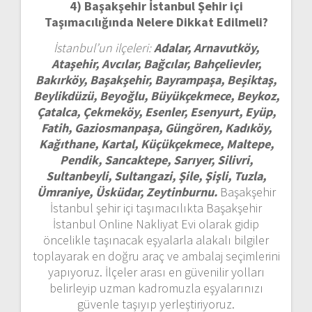
4) Başakşehir İstanbul
Şehir içi
Taşımacılığında Nelere Dikkat Edilmeli?
İstanbul’un ilçeleri:
Adalar, Arnavutköy,
Ataşehir, Avcılar, Bağcılar, Bahçelievler,
Bakırköy, Başakşehir, Bayrampaşa, Beşiktaş,
Beylikdüzü, Beyoğlu, Büyükçekmece, Beykoz,
Çatalca, Çekmeköy, Esenler, Esenyurt, Eyüp,
Fatih, Gaziosmanpaşa, Güngören, Kadıköy,
Kağıthane, Kartal, Küçükçekmece, Maltepe,
Pendik, Sancaktepe, Sarıyer, Silivri,
Sultanbeyli, Sultangazi, Şile, Şişli, Tuzla,
Ümraniye, Üsküdar, Zeytinburnu.
Başakşehir
İstanbul şehir içi taşımacılıkta Başakşehir
İstanbul Online Nakliyat Evi olarak gidip
öncelikle taşınacak eşyalarla alakalı bilgiler
toplayarak en doğru araç ve ambalaj seçimlerini
yapıyoruz. İlçeler arası en güvenilir yolları
belirleyip uzman kadromuzla eşyalarınızı
güvenle taşıyıp yerleştiriyoruz.