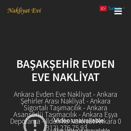
Skip
Turkish
to
▼
content
BAŞAKŞEHIR EVDEN
EVE NAKLIYAT
Ankara Evden Eve Nakliyat - Ankara
Şehirler Arası Nakliyat - Ankara
Sigortalı Taşımacılık - Ankara
Asansörlü Taşımacılık - Ankara Eşya
Depolama - İlden İle Nakliyat Ankara 0
(312) 276 75 93