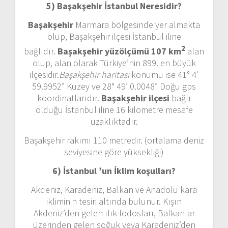
5) Başakşehir İstanbul
Neresidir?
Başakşehir
Marmara bölgesinde yer almakta
olup, Başakşehir ilçesi İstanbul iline
2
bağlıdır.
Başakşehir yüzölçümü 107 km
alan
olup, alan olarak Türkiye’nin 899. en büyük
ilçesidir.
Başakşehir haritası
konumu ise 41° 4′
59.9952” Kuzey ve 28° 49′ 0.0048” Doğu gps
koordinatlarıdır.
Başakşehir ilçesi
bağlı
olduğu İstanbul iline 16 kilometre mesafe
uzaklıktadır.
Başakşehir rakımı 110 metredir. (ortalama deniz
seviyesine göre yüksekliği)
6) İstanbul ’un
İklim koşulları?
Akdeniz, Karadeniz, Balkan ve Anadolu kara
ikliminin tesiri altında bulunur. Kışın
Akdeniz’den gelen ılık lodosları, Balkanlar
üzerinden gelen soğuk veya Karadeniz’den