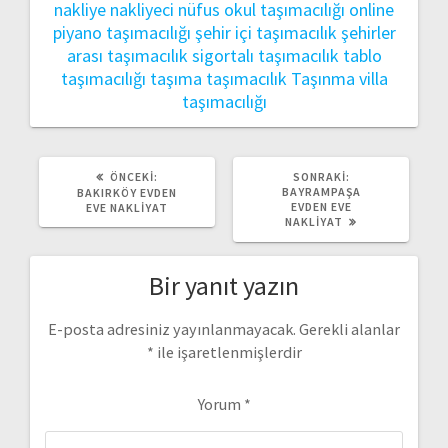
nakliye
nakliyeci
nüfus
okul taşımacılığı
online
piyano taşımacılığı
şehir içi taşımacılık
şehirler
arası taşımacılık
sigortalı taşımacılık
tablo
taşımacılığı
taşıma
taşımacılık
Taşınma
villa
taşımacılığı
ÖNCEKI
SONRAKI
ÖNCEKI:
SONRAKI:
YAZI:
YAZI:
BAYRAMPAŞA
BAKIRKÖY EVDEN
EVDEN EVE
EVE NAKLIYAT
NAKLIYAT
Bir yanıt yazın
E-posta adresiniz yayınlanmayacak.
Gerekli alanlar
*
ile işaretlenmişlerdir
Yorum
*