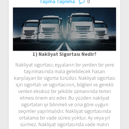
Taşıma
Taşınma
0
1) Nakliyat Sigortası Nedir?
Nakliyat sigortası; eşyaların bir yerden bir yere
taşınmasında mala gelebilecek hasarı
karşılayan bir sigorta türüdür. Nakliyat sigortası
için sigortalı ve sigortacının, bilgileri ve gerekli
verileri eksiksiz bir şekilde zamanında temin
etmesi önem arz eder. Bu yüzden nakliyat
sigortaları iyi bilinmeli ve ona göre uygun
seçimler yapılmalıdır. Nakliyat sigortasında
ortalama bir vade süresi yoktur. Ay veya yıl
sürmez. Nakliyat sigortasında vade malın