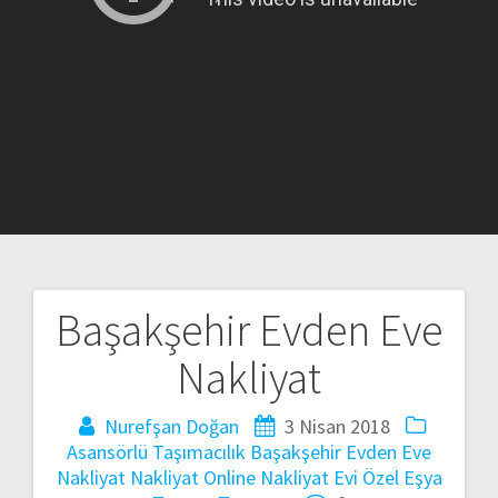
Başakşehir Evden Eve
Yazı
Nakliyat
gezinmesi
Nurefşan Doğan
3 Nisan 2018
Asansörlü Taşımacılık
Başakşehir Evden Eve
Nakliyat
Nakliyat
Online Nakliyat Evi
Özel Eşya