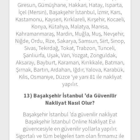
Giresun, Gümüşhane, Hakkari, Hatay, Isparta,
İçel (Mersin), Başakşehir İstanbul, İzmir, Kars,
Kastamonu, Kayseri, Kırklareli, Kırşehir, Kocaeli,
Konya, Kütahya, Malatya, Manisa,
Kahramanmaraş, Mardin, Muğla, Muş, Nevşehir,
Niğde, Ordu, Rize, Sakarya, Samsun, Siirt, Sinop,
Sivas, Tekirdağ, Tokat, Trabzon, Tunceli,
Şanlıurfa, Uşak, Van, Yozgat, Zonguldak,
Aksaray, Bayburt, Karaman, Kırıkkale, Batman,
Şırnak, Bartın, Ardahan, Iğdır, Yalova, Karabük,
Kilis, Osmaniye, Düzce ‘ye yani 81 ile nakliyat
yapılır.
13) Başakşehir İstanbul ’da
Güvenilir
Nakliyat Nasıl Olur?
Başakşehir İstanbul ’da güvenilir nakliyat
Başakşehir İstanbul Online Nakliyat Evi
güvencesiyle en güvenilir yollarla yapılır.
Sigortalı ve tüm belgeleri tam olan firmamız ile