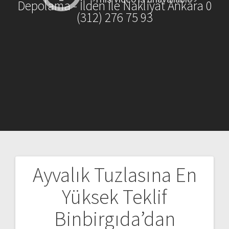
Depolama - İlden İle Nakliyat Ankara 0
(312) 276 75 93
Ayvalık Tuzlasına En
Yazı
Yüksek Teklif
gezinmesi
Binbirgıda’dan