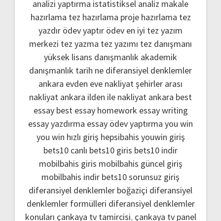
analizi yaptırma
istatistiksel analiz
makale
hazırlama
tez hazırlama
proje hazırlama
tez
yazdır
ödev yaptır
ödev
en iyi tez yazım
merkezi
tez yazma
tez yazımı
tez danışmanı
yüksek lisans danışmanlık
akademik
danışmanlık
tarih ne
diferansiyel denklemler
ankara evden eve nakliyat
şehirler arası
nakliyat ankara
ilden ile nakliyat ankara
best
essay
best essay homework
essay writing
essay yazdırma
essay ödev yaptırma
you win
you win hızlı giriş
hepsibahis youwin giriş
bets10 canlı
bets10 giris
bets10 indir
mobilbahis giris
mobilbahis güncel giriş
mobilbahis indir
bets10 sorunsuz giriş
diferansiyel denklemler boğaziçi
diferansiyel
denklemler formülleri
diferansiyel denklemler
konuları
çankaya tv tamircisi
,
çankaya tv panel