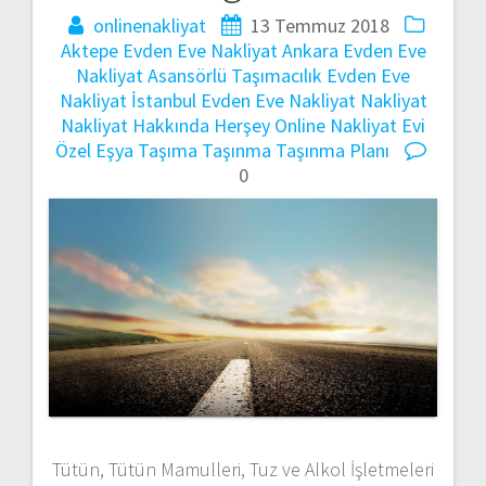
onlinenakliyat
13 Temmuz 2018
Aktepe Evden Eve Nakliyat
Ankara Evden Eve
Nakliyat
Asansörlü Taşımacılık
Evden Eve
Nakliyat
İstanbul Evden Eve Nakliyat
Nakliyat
Nakliyat Hakkında Herşey
Online Nakliyat Evi
Özel Eşya Taşıma
Taşınma
Taşınma Planı
0
Tütün, Tütün Mamulleri, Tuz ve Alkol İşletmeleri