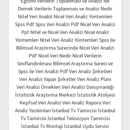
Eğitimi
Verilerin Toplanması ve Analizi Ne
Demek
Verilerin Toplanması ve Analizi Nedir
Nitel Veri Analizi
Nicel Veri Analiz Yöntemleri
Spss Pdf
Spss Veri Analizi Pdf
Nicel Veri Analizi
Ppt
Nitel ve Nicel Veri Analizi
Nicel Analiz
Yöntemleri
Nitel Veri Analiz Yöntemleri
Spss ile
Bilimsel Araştırma Sürecinde Nicel Veri Analizi
Pdf
Nicel Veri Nedir
Nicel Verilerin
Sınıflandırılması
Bilimsel Araştırma Süreci ve
Spss ile Veri Analizi Pdf
Veri Analiz Şirketleri
Veri Analizi Yapan Şirketler
Veri Analiz Planı
Veri Analizi Örnekleri
Veri Analizi Danışmanlığı
İstatistik Araştırma Merkezi
İstatistik Atolyesi
Keşifsel Veri Analizi
Veri Analiz Raporu
Veri
Analiz Yazılımları
İstanbul Tv Tamircisi
İstanbul
Tv Tamircisi
İstanbul Televizyon Tamircisi
İstanbul Tv Montajı
İstanbul Uydu Servisi