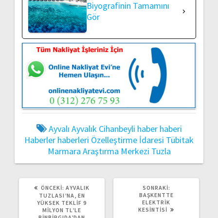
Biyografinin Tamamını
Gör
Ayvalı
Ayvalık
Cihanbeyli
haber
haberi
Haberler
haberleri
Özelleştirme İdaresi
Tübitak
Marmara Araştırma Merkezi
Tuzla
ÖNCEKI
SONRAKI
ÖNCEKI:
AYVALIK
SONRAKI:
YAZI:
YAZI:
BAŞKENTTE
TUZLASI’NA, EN
ELEKTRIK
YÜKSEK TEKLIF 9
KESINTISI
MILYON TL’LE
BINBIRGIDA’DAN