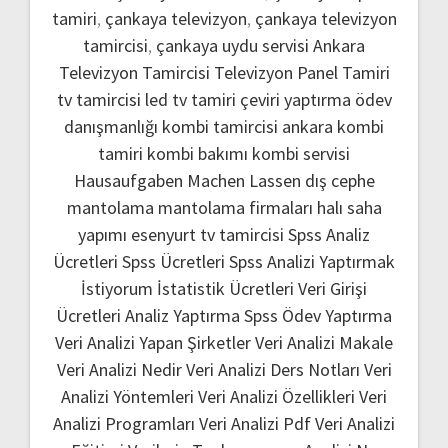
tamiri
,
çankaya televizyon
,
çankaya televizyon
tamircisi
,
çankaya uydu servisi
Ankara
Televizyon Tamircisi
Televizyon Panel Tamiri
tv tamircisi
led tv tamiri
çeviri yaptırma
ödev
danışmanlığı
kombi tamircisi ankara
kombi
tamiri
kombi bakımı
kombi servisi
Hausaufgaben Machen Lassen
dış cephe
mantolama
mantolama firmaları
halı saha
yapımı
esenyurt tv tamircisi
Spss Analiz
Ücretleri
Spss Ücretleri
Spss Analizi Yaptırmak
İstiyorum
İstatistik Ücretleri
Veri Girişi
Ücretleri
Analiz Yaptırma
Spss Ödev Yaptırma
Veri Analizi Yapan Şirketler
Veri Analizi Makale
Veri Analizi Nedir
Veri Analizi Ders Notları
Veri
Analizi Yöntemleri
Veri Analizi Özellikleri
Veri
Analizi Programları
Veri Analizi Pdf
Veri Analizi