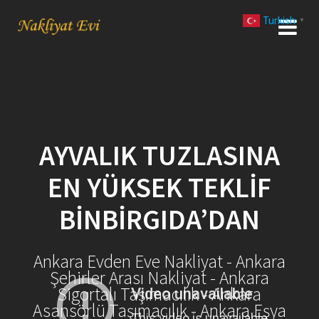
Skip
Turkish
to
▼
content
AYVALIK TUZLASINA
EN YÜKSEK TEKLIF
BINBIRGIDA’DAN
Ankara Evden Eve Nakliyat - Ankara
Şehirler Arası Nakliyat - Ankara
Sigortalı Taşımacılık - Ankara
Asansörlü Taşımacılık - Ankara Eşya