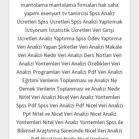
mantolama
mantolama firmaları
halı saha
yapımı
esenyurt tv tamircisi
Spss Analiz
Ücretleri
Spss Ücretleri
Spss Analizi Yaptırmak
İstiyorum
İstatistik Ücretleri
Veri Girişi
Ücretleri
Analiz Yaptırma
Spss Ödev Yaptırma
Veri Analizi Yapan Şirketler
Veri Analizi Makale
Veri Analizi Nedir
Veri Analizi Ders Notları
Veri
Analizi Yöntemleri
Veri Analizi Özellikleri
Veri
Analizi Programları
Veri Analizi Pdf
Veri Analizi
Eğitimi
Verilerin Toplanması ve Analizi Ne
Demek
Verilerin Toplanması ve Analizi Nedir
Nitel Veri Analizi
Nicel Veri Analiz Yöntemleri
Spss Pdf
Spss Veri Analizi Pdf
Nicel Veri Analizi
Ppt
Nitel ve Nicel Veri Analizi
Nicel Analiz
Yöntemleri
Nitel Veri Analiz Yöntemleri
Spss ile
Bilimsel Araştırma Sürecinde Nicel Veri Analizi
Pdf
Nicel Veri Nedir
Nicel Verilerin