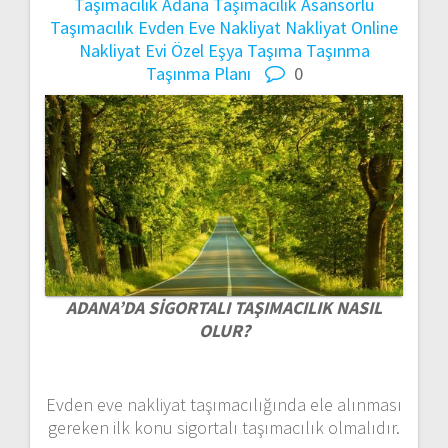
Taşımacılık
Adana Taşımacılık
Asansörlü
Taşımacılık
Evden Eve Nakliyat
Nakliyat
Online
Nakliyat Evi
Özel Eşya Taşıma
Taşınma
Taşınma Planı
0
ADANA’DA SİGORTALI TAŞIMACILIK NASIL
OLUR?
Evden eve nakliyat taşımacılığında ele alınması
gereken ilk konu sigortalı taşımacılık olmalıdır.