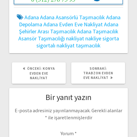
Adana
Adana Asansörlü Taşımacılık
Adana
Depolama
Adana Evden Eve Nakliyat
Adana
Şehirler Arası Taşımacılık
Adana Taşımacılık
Asansör Taşımacılığı
nakliyat
nakliye
sigorta
sigortalı nakliyat
taşımacılık
ÖNCEKI
SONRAKI
ÖNCEKI:
KONYA
SONRAKI:
YAZI:
YAZI:
TRABZON EVDEN
EVDEN EVE
EVE NAKLIYAT
NAKLIYAT
Bir yanıt yazın
E-posta adresiniz yayınlanmayacak.
Gerekli alanlar
*
ile işaretlenmişlerdir
Yorum
*