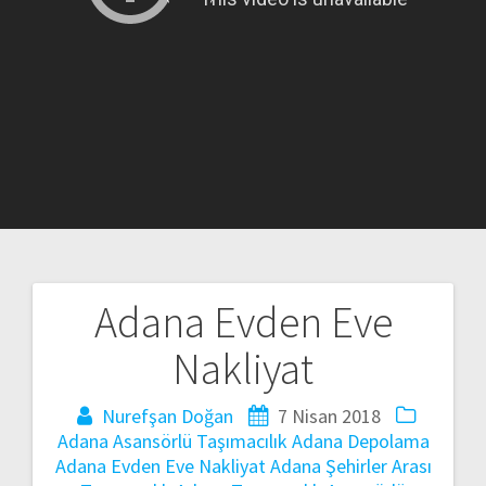
Adana Evden Eve
Yazı
Nakliyat
gezinmesi
Nurefşan Doğan
7 Nisan 2018
Adana Asansörlü Taşımacılık
Adana Depolama
Adana Evden Eve Nakliyat
Adana Şehirler Arası