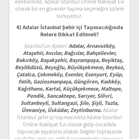
edebilirsiniz. Adalar İstanbul Online Nakliyat Evi
olarak biz en güvenilir taşıma seçeneğini sizlere
sunuyoruz.
4) Adalar İstanbul
Şehir içi Taşımacılığında
Nelere Dikkat Edilmeli?
İstanbul’un ilçeleri:
Adalar, Arnavutköy,
Ataşehir, Avcılar, Bağcılar, Bahçelievler,
Bakırköy, Başakşehir, Bayrampaşa, Beşiktaş,
Beylikdüzü, Beyoğlu, Büyükçekmece, Beykoz,
Çatalca, Çekmeköy, Esenler, Esenyurt, Eyüp,
Fatih, Gaziosmanpaşa, Güngören, Kadıköy,
Kağıthane, Kartal, Küçükçekmece, Maltepe,
Pendik, Sancaktepe, Sarıyer, Silivri,
Sultanbeyli, Sultangazi, Şile, Şişli, Tuzla,
Ümraniye, Üsküdar, Zeytinburnu.
Adalar
İstanbul şehir içi taşımacılıkta Adalar İstanbul
Online Nakliyat Evi olarak gidip öncelikle
taşınacak eşyalarla alakalı bilgiler toplayarak
en doğru araç ve ambalaj seçimlerini yapıyoruz.