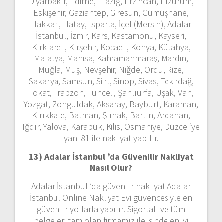
Diyarbakır, Edirne, Elazığ, Erzincan, Erzurum,
Eskişehir, Gaziantep, Giresun, Gümüşhane,
Hakkari, Hatay, Isparta, İçel (Mersin), Adalar
İstanbul, İzmir, Kars, Kastamonu, Kayseri,
Kırklareli, Kırşehir, Kocaeli, Konya, Kütahya,
Malatya, Manisa, Kahramanmaraş, Mardin,
Muğla, Muş, Nevşehir, Niğde, Ordu, Rize,
Sakarya, Samsun, Siirt, Sinop, Sivas, Tekirdağ,
Tokat, Trabzon, Tunceli, Şanlıurfa, Uşak, Van,
Yozgat, Zonguldak, Aksaray, Bayburt, Karaman,
Kırıkkale, Batman, Şırnak, Bartın, Ardahan,
Iğdır, Yalova, Karabük, Kilis, Osmaniye, Düzce ‘ye
yani 81 ile nakliyat yapılır.
13) Adalar İstanbul ’da
Güvenilir Nakliyat
Nasıl Olur?
Adalar İstanbul ’da güvenilir nakliyat Adalar
İstanbul Online Nakliyat Evi güvencesiyle en
güvenilir yollarla yapılır. Sigortalı ve tüm
belgeleri tam olan firmamız ile işinde en iyi