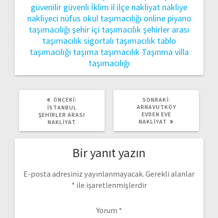
güvenilir
güvenli
İklim
il
ilçe
nakliyat
nakliye
nakliyeci
nüfus
okul taşımacılığı
online
piyano
taşımacılığı
şehir içi taşımacılık
şehirler arası
taşımacılık
sigortalı taşımacılık
tablo
taşımacılığı
taşıma
taşımacılık
Taşınma
villa
taşımacılığı
ÖNCEKI
SONRAKI
ÖNCEKI:
SONRAKI:
YAZI:
YAZI:
ARNAVUTKÖY
İSTANBUL
EVDEN EVE
ŞEHIRLER ARASI
NAKLIYAT
NAKLIYAT
Bir yanıt yazın
E-posta adresiniz yayınlanmayacak.
Gerekli alanlar
*
ile işaretlenmişlerdir
Yorum
*