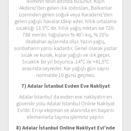
ikliminin tesiri altında bulunur. Kışın
Akdeniz’den gelen ılık lodosları, Balkanlar
üzerinden gelen soğuk veya Karadeniz’den
gelen yağışlı havalar tâkip eder. Yıllık ortalama
sıcaklığı 13.5°C dir. Yıllık yağış miktarı ise 720-
788 mm’dir. Yağışların % 40’ı kış, % 20’si
ilkabahar aylarında olur. Yazın yağış,
sonbaharın yarısı kadardır. Genel olarak yazlar
sıcak ve kurak, kışlar yağışlı ve ılık geçer.
Sıcaklık bir yıl boyunca -14°C ile +41,5°C
arasında seyreder. Kar yağışlı gün sayısı
normalde 10 günü geçmez.
7) Adalar İstanbul
Evden Eve Nakliyat
Adalar İstanbul da evden eve nakliyatın en
güvenilir yolu Adalar İstanbul Online Nakliyat
Evi’dir. En iyi ekipman ve alanında en başarılı
elemanlarla taşıma işleminiz yapılır.
8) Adalar İstanbul Online Nakliyat Evi’nde