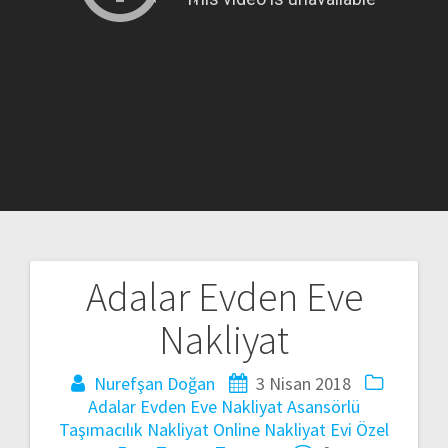
Adalar Evden Eve
Yazı
Nakliyat
gezinmesi
Nurefşan Doğan
3 Nisan 2018
Adalar Evden Eve Nakliyat
Asansörlü
Taşımacılık
Nakliyat
Online Nakliyat Evi
Özel