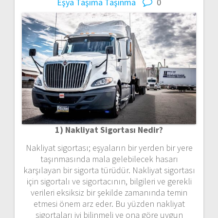
Eşya Taşıma
Taşınma
0
1) Nakliyat Sigortası Nedir?
Nakliyat sigortası; eşyaların bir yerden bir yere
taşınmasında mala gelebilecek hasarı
karşılayan bir sigorta türüdür. Nakliyat sigortası
için sigortalı ve sigortacının, bilgileri ve gerekli
verileri eksiksiz bir şekilde zamanında temin
etmesi önem arz eder. Bu yüzden nakliyat
sigortaları iyi bilinmeli ve ona göre uygun