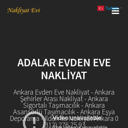
Skip
Turkish
to
▼
content
ADALAR EVDEN EVE
NAKLIYAT
Ankara Evden Eve Nakliyat - Ankara
Şehirler Arası Nakliyat - Ankara
Sigortalı Taşımacılık - Ankara
Asansörlü Taşımacılık - Ankara Eşya
Depolama - İlden İle Nakliyat Ankara 0
(312) 276 75 93