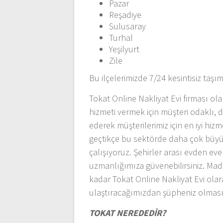
Pazar
Reşadiye
Sulusaray
Turhal
Yeşilyurt
Zile
Bu ilçelerimizde 7/24 kesintisiz taşı
Tokat Online Nakliyat Evi firması olar
hizmeti vermek için müşteri odaklı, di
ederek müşterilerimiz için en iyi hi
geçtikçe bu sektörde daha çok büyüyo
çalışıyoruz. Şehirler arası evden ev
uzmanlığımıza güvenebilirsiniz. Maddi
kadar Tokat Online Nakliyat Evi olara
ulaştıracağımızdan şüpheniz olması
TOKAT NEREDEDİR?