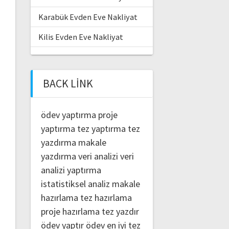
Karabük Evden Eve Nakliyat
Kilis Evden Eve Nakliyat
BACK LINK
ödev yaptırma
proje
yaptırma
tez yaptırma
tez
yazdırma
makale
yazdırma
veri analizi
veri
analizi yaptırma
istatistiksel analiz
makale
hazırlama
tez hazırlama
proje hazırlama
tez yazdır
ödev yaptır
ödev
en iyi tez