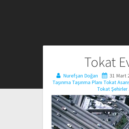
Yazı
Tokat E
gezinmesi
Nurefşan Doğan
31 Mart 
Taşınma
Taşınma Planı
Tokat Asans
Tokat Şehirler 