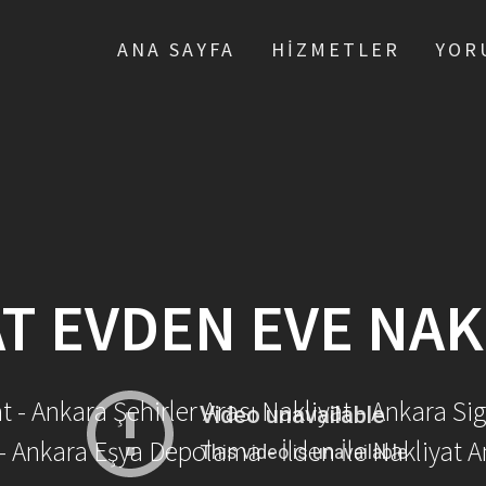
ANA SAYFA
HIZMETLER
YOR
T EVDEN EVE NAK
- Ankara Şehirler Arası Nakliyat - Ankara Sig
- Ankara Eşya Depolama - İlden İle Nakliyat A