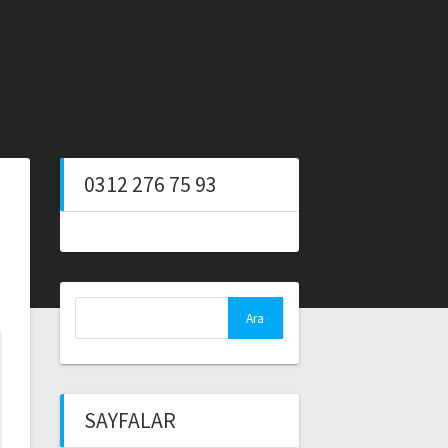
0312 276 75 93
Arama:
SAYFALAR