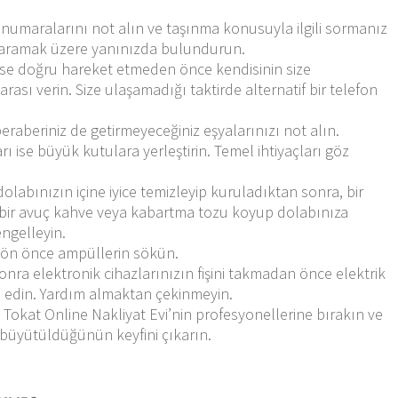
n numaralarını not alın ve taşınma konusuyla ilgili sormanız
a aramak üzere yanınızda bulundurun.
ese doğru hareket etmeden önce kendisinin size
rası verin. Size ulaşamadığı taktirde alternatif bir telefon
beraberiniz de getirmeyeceğiniz eşyalarınızı not alın.
arı ise büyük kutulara yerleştirin. Temel ihtiyaçları göz
labınızın içine iyice temizleyip kuruladıktan sonra, bir
e bir avuç kahve veya kabartma tozu koyup dolabınıza
ngelleyin.
 dön önce ampüllerin sökün.
onra elektronik cihazlarınızın fişini takmadan önce elektrik
 edin. Yardım almaktan çekinmeyin.
 Tokat Online Nakliyat Evi’nin profesyonellerine bırakın ve
büyütüldüğünün keyfini çıkarın.