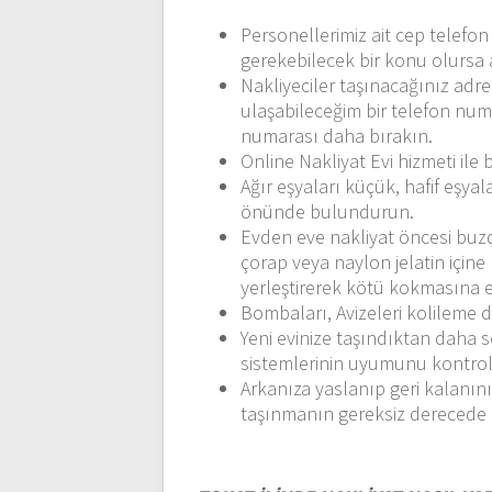
Personellerimiz ait cep telefo
gerekebilecek bir konu olurs
Nakliyeciler taşınacağınız adr
ulaşabileceğim bir telefon numa
numarası daha bırakın.
Online Nakliyat Evi hizmeti ile 
Ağır eşyaları küçük, hafif eşyal
önünde bulundurun.
Evden eve nakliyat öncesi buzdo
çorap veya naylon jelatin için
yerleştirerek kötü kokmasına e
Bombaları, Avizeleri kolileme
Yeni evinize taşındıktan daha s
sistemlerinin uyumunu kontrol
Arkanıza yaslanıp geri kalanını
taşınmanın gereksiz derecede 