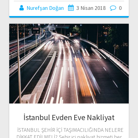
Nurefşan Doğan
3 Nisan 2018
0
İstanbul Evden Eve Nakliyat
İSTANBUL ŞEHİR İÇİ TAŞIMACILIĞINDA NELERE
DİKKAT EDİLMELİ? Şehir içi nakliyat hizmeti her