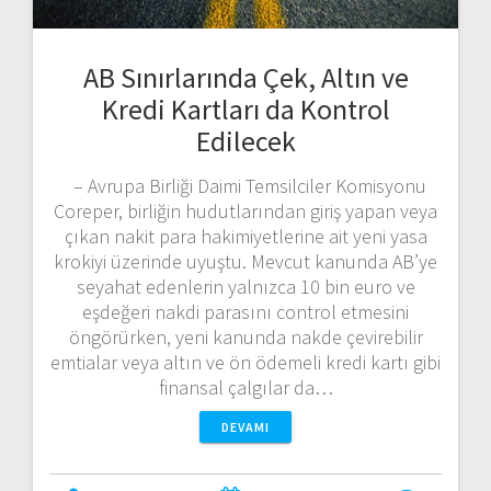
AB Sınırlarında Çek, Altın ve
Kredi Kartları da Kontrol
Edilecek
– Avrupa Birliği Daimi Temsilciler Komisyonu
Coreper, birliğin hudutlarından giriş yapan veya
çıkan nakit para hakimiyetlerine ait yeni yasa
krokiyi üzerinde uyuştu. Mevcut kanunda AB’ye
seyahat edenlerin yalnızca 10 bin euro ve
eşdeğeri nakdi parasını control etmesini
öngörürken, yeni kanunda nakde çevirebilir
emtialar veya altın ve ön ödemeli kredi kartı gibi
finansal çalgılar da…
DEVAMI