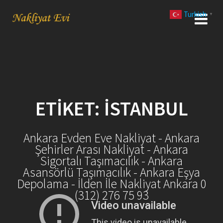
Skip
Turkish
to
▼
content
ETIKET:
İSTANBUL
Ankara Evden Eve Nakliyat - Ankara
Şehirler Arası Nakliyat - Ankara
Sigortalı Taşımacılık - Ankara
Asansörlü Taşımacılık - Ankara Eşya
Depolama - İlden İle Nakliyat Ankara 0
(312) 276 75 93