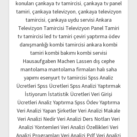
konuları
çankaya tv tamircisi
,
çankaya tv panel
tamiri
,
çankaya televizyon
,
çankaya televizyon
tamircisi
,
çankaya uydu servisi
Ankara
Televizyon Tamircisi
Televizyon Panel Tamiri
tv tamircisi
led tv tamiri
çeviri yaptırma
ödev
danışmanlığı
kombi tamircisi ankara
kombi
tamiri
kombi bakımı
kombi servisi
Hausaufgaben Machen Lassen
dış cephe
mantolama
mantolama firmaları
halı saha
yapımı
esenyurt tv tamircisi
Spss Analiz
Ücretleri
Spss Ücretleri
Spss Analizi Yaptırmak
İstiyorum
İstatistik Ücretleri
Veri Girişi
Ücretleri
Analiz Yaptırma
Spss Ödev Yaptırma
Veri Analizi Yapan Şirketler
Veri Analizi Makale
Veri Analizi Nedir
Veri Analizi Ders Notları
Veri
Analizi Yöntemleri
Veri Analizi Özellikleri
Veri
Analizi Programları
Veri Analizi Pdf
Veri Analizi