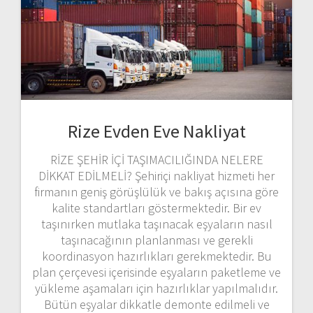
Rize Evden Eve Nakliyat
RİZE ŞEHİR İÇİ TAŞIMACILIĞINDA NELERE
DİKKAT EDİLMELİ? Şehiriçi nakliyat hizmeti her
firmanın geniş görüşlülük ve bakış açısına göre
kalite standartları göstermektedir. Bir ev
taşınırken mutlaka taşınacak eşyaların nasıl
taşınacağının planlanması ve gerekli
koordinasyon hazırlıkları gerekmektedir. Bu
plan çerçevesi içerisinde eşyaların paketleme ve
yükleme aşamaları için hazırlıklar yapılmalıdır.
Bütün eşyalar dikkatle demonte edilmeli ve