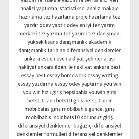
analizi yaptırma
istatistiksel analiz
makale
hazırlama
tez hazırlama
proje hazırlama
tez
yazdır
ödev yaptır
ödev
en iyi tez yazım
merkezi
tez yazma
tez yazımı
tez danışmanı
yüksek lisans danışmanlık
akademik
danışmanlık
tarih ne
diferansiyel denklemler
ankara evden eve nakliyat
şehirler arası
nakliyat ankara
ilden ile nakliyat ankara
best
essay
best essay homework
essay writing
essay yazdırma
essay ödev yaptırma
you win
you win hızlı giriş
hepsibahis youwin giriş
bets10 canlı
bets10 giris
bets10 indir
mobilbahis giris
mobilbahis güncel giriş
mobilbahis indir
bets10 sorunsuz giriş
diferansiyel denklemler boğaziçi
diferansiyel
denklemler formülleri
diferansiyel denklemler