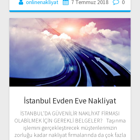
onlinenakliyat
7 Temmuz 2018
0
İstanbul Evden Eve Nakliyat
İSTANBUL’DA GÜVENİLİR NAKLİYAT FİRMASI
OLABİLMEK İÇİN GEREKLİ BELGELER? Taşınma
işlemini gerçekleştirecek müşterilerimizin
zorluğu kadar nakliyat firmalarında da çok fazla